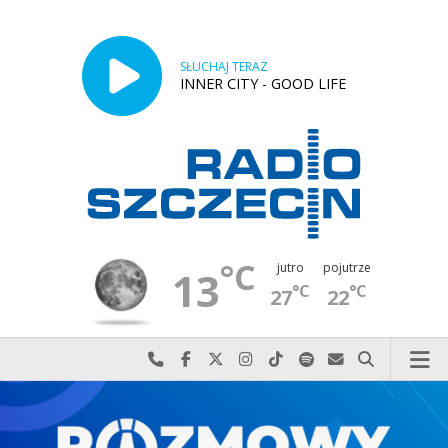
SŁUCHAJ TERAZ
INNER CITY - GOOD LIFE
°C
jutro
pojutrze
13
°C
°C
27
22
Najlepiej po prostu do nas zadzwoń
Odwiedź nas na Facebook-u
Odwiedź nas na X
Odwiedź nas na Instagram-ie
Odwiedź nas na TikTok-u
Szukaj nas na Spotify
Wyślij do nas w
Szukaj