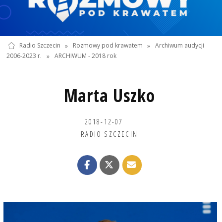
Radio Szczecin
»
Rozmowy pod krawatem
»
Archiwum audycji
2006-2023 r.
»
ARCHIWUM - 2018 rok
Marta Uszko
2018-12-07
RADIO SZCZECIN