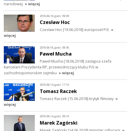
narodowej
» więcej
2018-06-19, godz. 09:09
Czesław Hoc
Czesław Hoc [19.06.2018] europoseł PiS
»
więcej
2018-06-18, godz. 08:56
Paweł Mucha
Paweł Mucha [18.06.2018] zastępca szefa
Kancelarii Prezydenta RP, przewodniczący klubu PiS w
zachodniopomorskim sejmiku
» więcej
2018-06-14, godz. 17:10
Tomasz Raczek
Tomasz Raczek [15.06.2018] krytyk filmowy
»
więcej
2018-06-14, godz. 09:10
Marek Zagórski
Marek Zagórski [14.06.2018] minister cyfryzacji
»