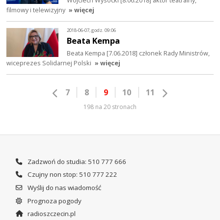
Wojciech Wysocki [8.06.2018] aktor teatralny,
filmowy i telewizyjny
» więcej
2018-06-07, godz. 09:06
Beata Kempa
Beata Kempa [7.06.2018] członek Rady Ministrów,
wiceprezes Solidarnej Polski
» więcej
7
8
9
10
11
198 na 20 stronach
Zadzwoń do studia: 510 777 666
Czujny non stop: 510 777 222
Wyślij do nas wiadomość
Prognoza pogody
radioszczecin.pl