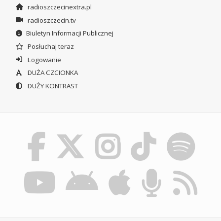
radioszczecinextra.pl
radioszczecin.tv
Biuletyn Informacji Publicznej
Posłuchaj teraz
Logowanie
DUŻA CZCIONKA
DUŻY KONTRAST