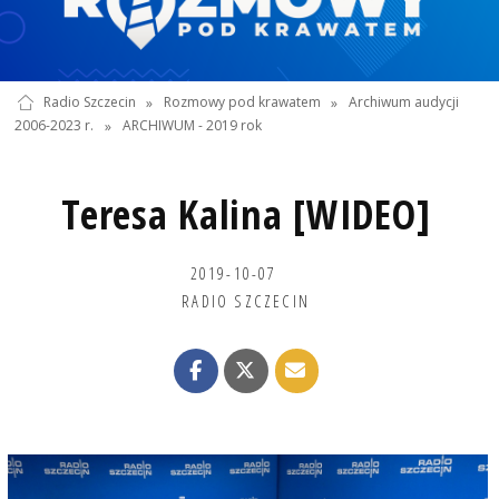
Radio Szczecin
»
Rozmowy pod krawatem
»
Archiwum audycji
2006-2023 r.
»
ARCHIWUM - 2019 rok
Teresa Kalina [WIDEO]
2019-10-07
RADIO SZCZECIN