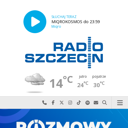
SŁUCHAJ TERAZ
MIQROKOSMOS do 23:59
Miqro
°C
jutro
pojutrze
14
°C
°C
24
30
Najlepiej po prostu do nas zadzwoń
Odwiedź nas na Facebook-u
Odwiedź nas na X
Odwiedź nas na Instagram-ie
Odwiedź nas na TikTok-u
Szukaj nas na Spotify
Wyślij do nas w
Szukaj