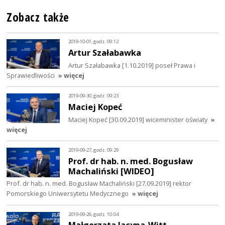
Zobacz także
2019-10-01, godz. 09:12
Artur Szałabawka
Artur Szałabawka [1.10.2019] poseł Prawa i
Sprawiedliwości
» więcej
2019-09-30, godz. 09:23
Maciej Kopeć
Maciej Kopeć [30.09.2019] wiceminister oświaty
»
więcej
2019-09-27, godz. 09:29
Prof. dr hab. n. med. Bogusław
Machaliński [WIDEO]
Prof. dr hab. n. med. Bogusław Machaliński [27.09.2019] rektor
Pomorskiego Uniwersytetu Medycznego
» więcej
2019-09-26, godz. 10:04
Małgorzata Jacyna-Witt