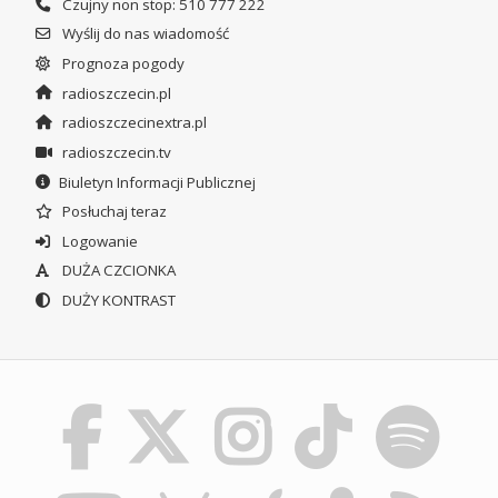
Czujny non stop: 510 777 222
Wyślij do nas wiadomość
Prognoza pogody
radioszczecin.pl
radioszczecinextra.pl
radioszczecin.tv
Biuletyn Informacji Publicznej
Posłuchaj teraz
Logowanie
DUŻA CZCIONKA
DUŻY KONTRAST