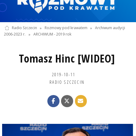
Radio Szczecin
»
Rozmowy pod krawatem
»
Archiwum audycji
2006-2023 r.
»
ARCHIWUM - 2019 rok
Tomasz Hinc [WIDEO]
2019-10-11
RADIO SZCZECIN