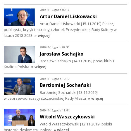
2019-11-15, godz. 09:14
Artur Daniel Liskowacki
Artur Daniel Liskowacki [15.11.2019] Pisarz,
publicysta, krytyk teatralny, członek Prezydenckiej Rady Kultury w
latach 2018-2023
» więcej
2019-11-14, godz. 09:30
Jarosław Sachajko
Jarosław Sachajko [14.11.2019] poseł klubu
Koalicja Polska
» więcej
2019-11-13, godz. 10:15
Bartłomiej Sochański
Bartłomiej Sochański [13.11.2019]
wiceprzewodniczący szczecińskiej Rady Miasta
» więcej
2019-11-12, godz. 11:44
Witold Waszczykowski
Witold Waszczykowski [12.11.2019] polski
historyk, dyplomata i polityk
» więcej