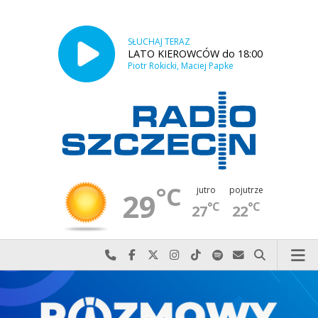
SŁUCHAJ TERAZ
LATO KIEROWCÓW do 18:00
Piotr Rokicki, Maciej Papke
°C
jutro
pojutrze
29
°C
°C
27
22
Najlepiej po prostu do nas zadzwoń
Odwiedź nas na Facebook-u
Odwiedź nas na X
Odwiedź nas na Instagram-ie
Odwiedź nas na TikTok-u
Szukaj nas na Spotify
Wyślij do nas w
Szukaj