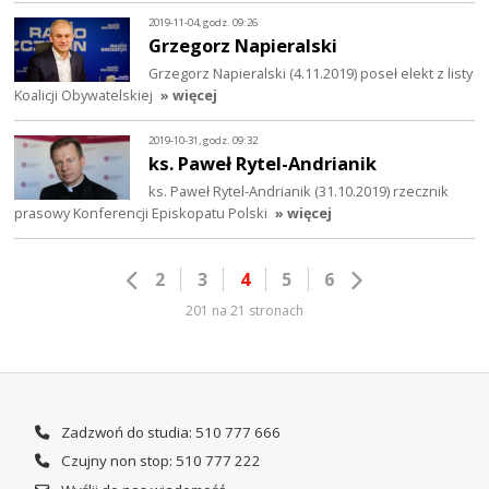
2019-11-04, godz. 09:26
Grzegorz Napieralski
Grzegorz Napieralski (4.11.2019) poseł elekt z listy
Koalicji Obywatelskiej
» więcej
2019-10-31, godz. 09:32
ks. Paweł Rytel-Andrianik
ks. Paweł Rytel-Andrianik (31.10.2019) rzecznik
prasowy Konferencji Episkopatu Polski
» więcej
2
3
4
5
6
201 na 21 stronach
Zadzwoń do studia: 510 777 666
Czujny non stop: 510 777 222