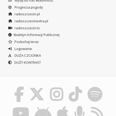
Wyślij do nas wiadomość
Prognoza pogody
radioszczecin.pl
radioszczecinextra.pl
radioszczecin.tv
Biuletyn Informacji Publicznej
Posłuchaj teraz
Logowanie
DUŻA CZCIONKA
DUŻY KONTRAST