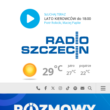
SŁUCHAJ TERAZ
LATO KIEROWCÓW do 18:00
Piotr Rokicki, Maciej Papke
°C
jutro
pojutrze
29
°C
°C
27
22
Najlepiej po prostu do nas zadzwoń
Odwiedź nas na Facebook-u
Odwiedź nas na X
Odwiedź nas na Instagram-ie
Odwiedź nas na TikTok-u
Szukaj nas na Spotify
Wyślij do nas w
Szukaj