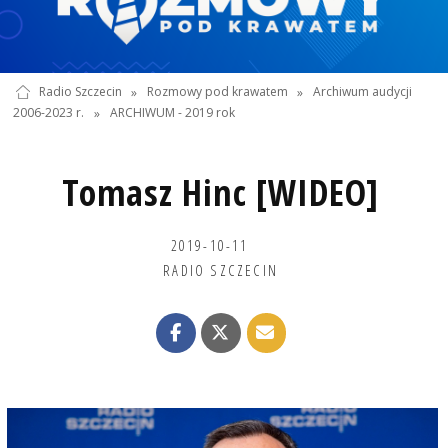
Radio Szczecin
»
Rozmowy pod krawatem
»
Archiwum audycji
2006-2023 r.
»
ARCHIWUM - 2019 rok
Tomasz Hinc [WIDEO]
2019-10-11
RADIO SZCZECIN