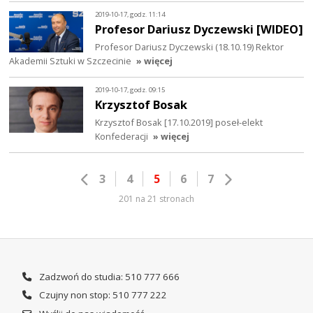
2019-10-17, godz. 11:14
Profesor Dariusz Dyczewski [WIDEO]
Profesor Dariusz Dyczewski (18.10.19) Rektor
Akademii Sztuki w Szczecinie
» więcej
2019-10-17, godz. 09:15
Krzysztof Bosak
Krzysztof Bosak [17.10.2019] poseł-elekt
Konfederacji
» więcej
3
4
5
6
7
201 na 21 stronach
Zadzwoń do studia: 510 777 666
Czujny non stop: 510 777 222