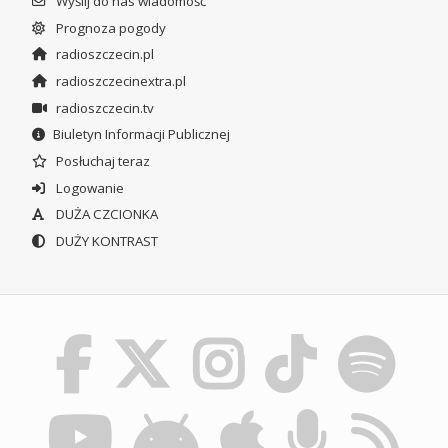
Wyślij do nas wiadomość
Prognoza pogody
radioszczecin.pl
radioszczecinextra.pl
radioszczecin.tv
Biuletyn Informacji Publicznej
Posłuchaj teraz
Logowanie
DUŻA CZCIONKA
DUŻY KONTRAST