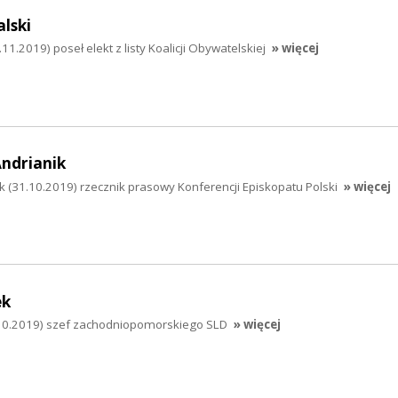
lski
11.2019) poseł elekt z listy Koalicji Obywatelskiej
» więcej
Andrianik
ik (31.10.2019) rzecznik prasowy Konferencji Episkopatu Polski
» więcej
ek
.10.2019) szef zachodniopomorskiego SLD
» więcej