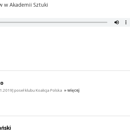
w w Akademii Sztuki
ko
1.2019] poseł klubu Koalicja Polska
» więcej
ański