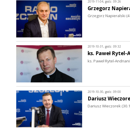
2019-11-04, godz. 09:26
Grzegorz Napiera
Grzegorz Napieralski (4.
2019-10-31, godz. 09:32
ks. Paweł Rytel-
ks. Paweł Rytel-Andrian
2019-10-30, godz. 09:00
Dariusz Wieczor
Dariusz Wieczorek (30