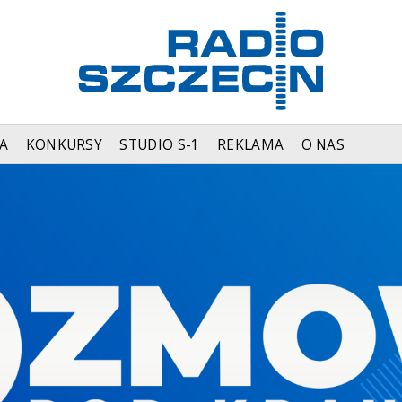
A
KONKURSY
STUDIO S-1
REKLAMA
O NAS