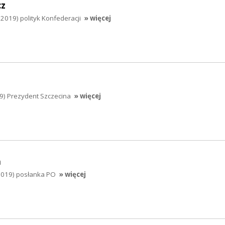
cz
2019) polityk Konfederacji
» więcej
19) Prezydent Szczecina
» więcej
a
.2019) posłanka PO
» więcej