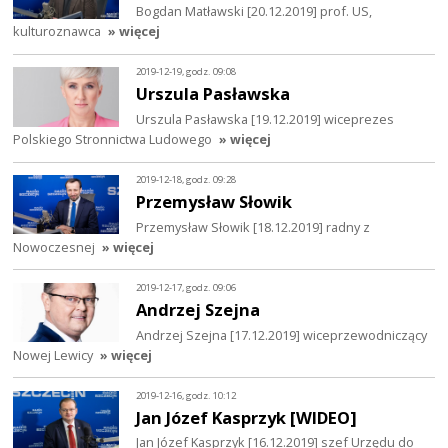
Bogdan Matławski [20.12.2019] prof. US,
kulturoznawca
» więcej
2019-12-19, godz. 09:08
Urszula Pasławska
Urszula Pasławska [19.12.2019] wiceprezes
Polskiego Stronnictwa Ludowego
» więcej
2019-12-18, godz. 09:28
Przemysław Słowik
Przemysław Słowik [18.12.2019] radny z
Nowoczesnej
» więcej
2019-12-17, godz. 09:06
Andrzej Szejna
Andrzej Szejna [17.12.2019] wiceprzewodniczący
Nowej Lewicy
» więcej
2019-12-16, godz. 10:12
Jan Józef Kasprzyk [WIDEO]
Jan Józef Kasprzyk [16.12.2019] szef Urzędu do