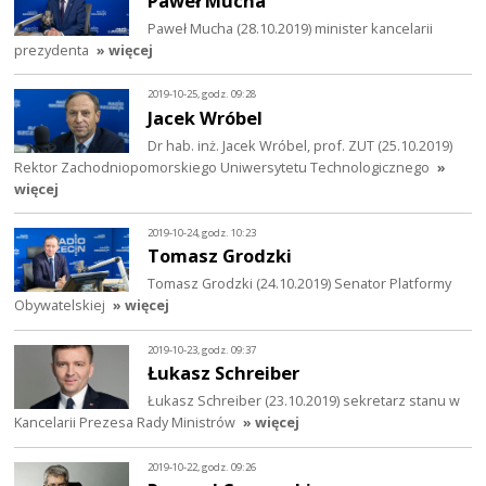
Paweł Mucha
Paweł Mucha (28.10.2019) minister kancelarii
prezydenta
» więcej
2019-10-25, godz. 09:28
Jacek Wróbel
Dr hab. inż. Jacek Wróbel, prof. ZUT (25.10.2019)
Rektor Zachodniopomorskiego Uniwersytetu Technologicznego
»
więcej
2019-10-24, godz. 10:23
Tomasz Grodzki
Tomasz Grodzki (24.10.2019) Senator Platformy
Obywatelskiej
» więcej
2019-10-23, godz. 09:37
Łukasz Schreiber
Łukasz Schreiber (23.10.2019) sekretarz stanu w
Kancelarii Prezesa Rady Ministrów
» więcej
2019-10-22, godz. 09:26