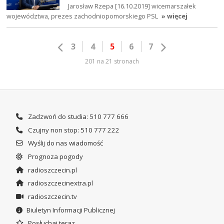
Jarosław Rzepa [16.10.2019] wicemarszałek
województwa, prezes zachodniopomorskiego PSL
» więcej
3
4
5
6
7
201 na 21 stronach
Zadzwoń do studia: 510 777 666
Czujny non stop: 510 777 222
Wyślij do nas wiadomość
Prognoza pogody
radioszczecin.pl
radioszczecinextra.pl
radioszczecin.tv
Biuletyn Informacji Publicznej
Posłuchaj teraz