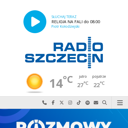
SŁUCHAJ TERAZ
RELIGIA NA FALI do 08:00
Piotr Kołodziejski
°C
jutro
pojutrze
14
°C
°C
27
22
Najlepiej po prostu do nas zadzwoń
Odwiedź nas na Facebook-u
Odwiedź nas na X
Odwiedź nas na Instagram-ie
Odwiedź nas na TikTok-u
Szukaj nas na Spotify
Wyślij do nas w
Szukaj