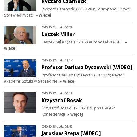
Ryszard Czarnecki
Ryszard Czarnecki (22.10.2019) europoseł Prawa i
Sprawiedliwości
» więcej
2019-10-21, godz. 09:26
Leszek Miller
Leszek Miller (21.10.2019) europoseł KO/SLD
»
więcej
2019-10-17, godz. 11:14
Profesor Dariusz Dyczewski [WIDEO]
Profesor Dariusz Dyczewski (18.10.19) Rektor
Akademii Sztuki w Szczecinie
» więcej
2019-10-17, godz. 09:15
Krzysztof Bosak
Krzysztof Bosak [17.10.2019] poseł-elekt
Konfederacji
» więcej
2019-10-16, godz. 08:42
Jarosław Rzepa [WIDEO]