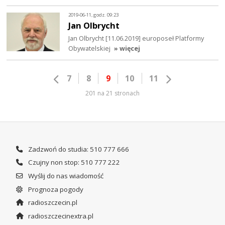
2019-06-11, godz. 09:23
Jan Olbrycht
Jan Olbrycht [11.06.2019] europoseł Platformy
Obywatelskiej
» więcej
7
8
9
10
11
201 na 21 stronach
Zadzwoń do studia: 510 777 666
Czujny non stop: 510 777 222
Wyślij do nas wiadomość
Prognoza pogody
radioszczecin.pl
radioszczecinextra.pl