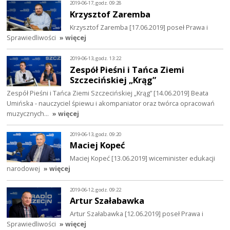
2019-06-17, godz. 09:28
Krzysztof Zaremba
Krzysztof Zaremba [17.06.2019] poseł Prawa i
Sprawiedliwości
» więcej
2019-06-13, godz. 13:22
Zespół Pieśni i Tańca Ziemi
Szczecińskiej „Krąg”
Zespół Pieśni i Tańca Ziemi Szczecińskiej „Krąg” [14.06.2019] Beata
Umińska - nauczyciel śpiewu i akompaniator oraz twórca opracowań
muzycznych…
» więcej
2019-06-13, godz. 09:20
Maciej Kopeć
Maciej Kopeć [13.06.2019] wiceminister edukacji
narodowej
» więcej
2019-06-12, godz. 09:22
Artur Szałabawka
Artur Szałabawka [12.06.2019] poseł Prawa i
Sprawiedliwości
» więcej