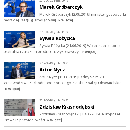
2019-09-02, godz. 09:16
Marek Gróbarczyk
Marek Gróbarczyk [2.09.2019] minister gospodarki
morskiej i żeglugi śródlądowej
» więcej
2019-06-20, godz. 11:22
Sylwia Różycka
Sylwia Różycka [21.06.2019] Wokalistka, aktorka
teatralna i zarazem producent wykonawczy.
» więcej
2019-06-19, godz. 09:23
Artur Nycz
Artur Nycz [19.06.2019]Radny Sejmiku
Województwa Zachodniopomorskiego z klubu Koalicji Obywatelskiej
» więcej
2019-06-18, godz. 09:20
Zdzisław Krasnodębski
Zdzisław Krasnodębski [18.06.2019] europoseł
Prawa i Sprawiedliwości
» więcej