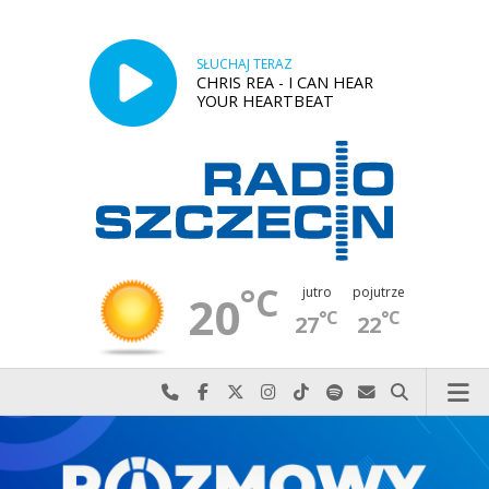
SŁUCHAJ TERAZ
CHRIS REA - I CAN HEAR
YOUR HEARTBEAT
°C
jutro
pojutrze
20
°C
°C
27
22
Najlepiej po prostu do nas zadzwoń
Odwiedź nas na Facebook-u
Odwiedź nas na X
Odwiedź nas na Instagram-ie
Odwiedź nas na TikTok-u
Szukaj nas na Spotify
Wyślij do nas w
Szukaj