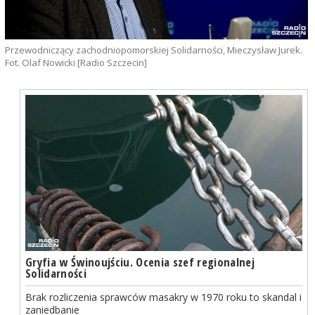
Przewodniczący zachodniopomorskiej Solidarności, Mieczysław Jurek.
Fot. Olaf Nowicki [Radio Szczecin]
Gryfia w Świnoujściu. Ocenia szef regionalnej
Solidarności
Brak rozliczenia sprawców masakry w 1970 roku to skandal i
zaniedbanie