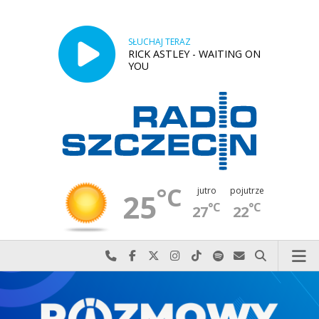
SŁUCHAJ TERAZ
RICK ASTLEY - WAITING ON
YOU
°C
jutro
pojutrze
25
°C
°C
27
22
Najlepiej po prostu do nas zadzwoń
Odwiedź nas na Facebook-u
Odwiedź nas na X
Odwiedź nas na Instagram-ie
Odwiedź nas na TikTok-u
Szukaj nas na Spotify
Wyślij do nas w
Szukaj