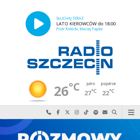
SŁUCHAJ TERAZ
LATO KIEROWCÓW do 18:00
Piotr Rokicki, Maciej Papke
°C
jutro
pojutrze
26
°C
°C
27
22
Najlepiej po prostu do nas zadzwoń
Odwiedź nas na Facebook-u
Odwiedź nas na X
Odwiedź nas na Instagram-ie
Odwiedź nas na TikTok-u
Szukaj nas na Spotify
Wyślij do nas w
Szukaj