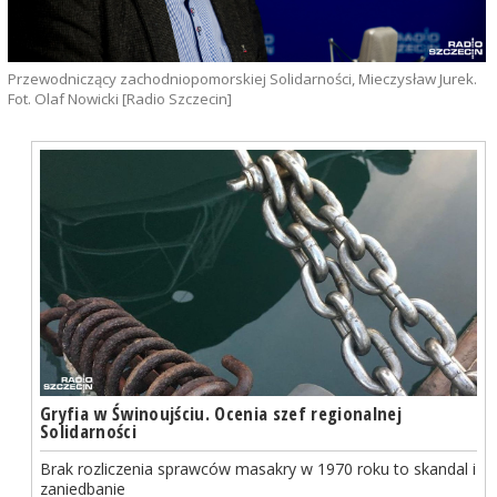
Przewodniczący zachodniopomorskiej Solidarności, Mieczysław Jurek.
Fot. Olaf Nowicki [Radio Szczecin]
Gryfia w Świnoujściu. Ocenia szef regionalnej
Solidarności
Brak rozliczenia sprawców masakry w 1970 roku to skandal i
zaniedbanie