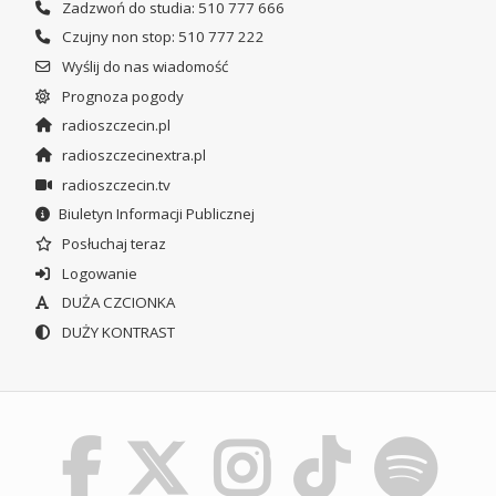
Zadzwoń do studia: 510 777 666
Czujny non stop: 510 777 222
Wyślij do nas wiadomość
Prognoza pogody
radioszczecin.pl
radioszczecinextra.pl
radioszczecin.tv
Biuletyn Informacji Publicznej
Posłuchaj teraz
Logowanie
DUŻA CZCIONKA
DUŻY KONTRAST