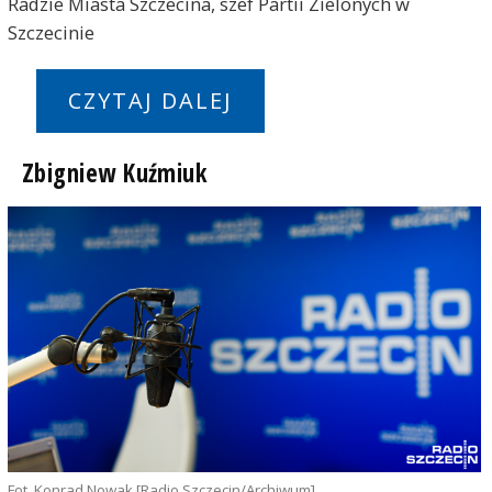
Radzie Miasta Szczecina, szef Partii Zielonych w
Szczecinie
CZYTAJ DALEJ
Zbigniew Kuźmiuk
Fot. Konrad Nowak [Radio Szczecin/Archiwum]