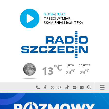
SŁUCHAJ TERAZ
TRZECI WYMIAR -
SKAMIENIALI feat. TEKA
°C
jutro
pojutrze
13
°C
°C
24
29
Najlepiej po prostu do nas zadzwoń
Odwiedź nas na Facebook-u
Odwiedź nas na X
Odwiedź nas na Instagram-ie
Odwiedź nas na TikTok-u
Szukaj nas na Spotify
Wyślij do nas w
Szukaj