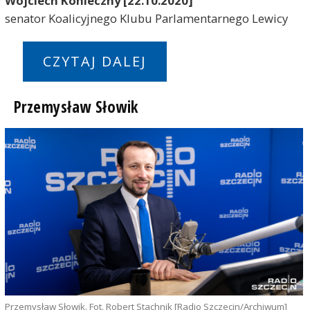
Wojciech Konieczny [22.10.2020]
senator Koalicyjnego Klubu Parlamentarnego Lewicy
CZYTAJ DALEJ
Przemysław Słowik
Przemysław Słowik. Fot. Robert Stachnik [Radio Szczecin/Archiwum]