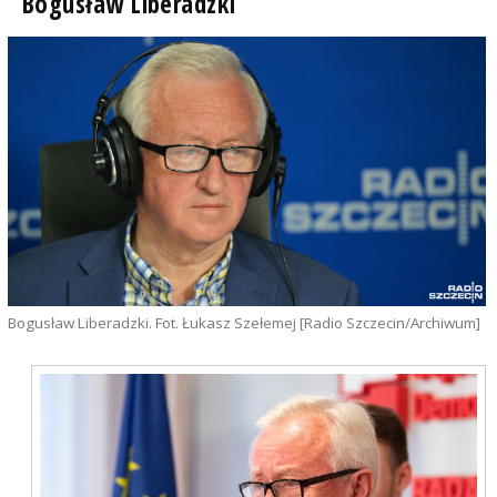
Bogusław Liberadzki
Bogusław Liberadzki. Fot. Łukasz Szełemej [Radio Szczecin/Archiwum]