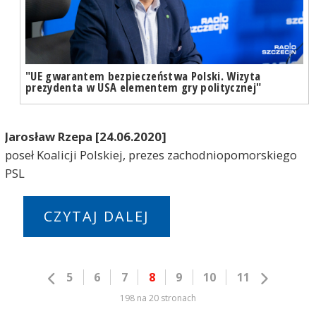
"UE gwarantem bezpieczeństwa Polski. Wizyta
prezydenta w USA elementem gry politycznej"
Jarosław Rzepa [24.06.2020]
poseł Koalicji Polskiej, prezes zachodniopomorskiego
PSL
CZYTAJ DALEJ
5
6
7
8
9
10
11
198 na 20 stronach