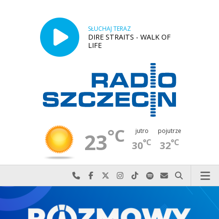
SŁUCHAJ TERAZ
DIRE STRAITS - WALK OF
LIFE
°C
jutro
pojutrze
23
°C
°C
30
32
Najlepiej po prostu do nas zadzwoń
Odwiedź nas na Facebook-u
Odwiedź nas na X
Odwiedź nas na Instagram-ie
Odwiedź nas na TikTok-u
Szukaj nas na Spotify
Wyślij do nas w
Szukaj