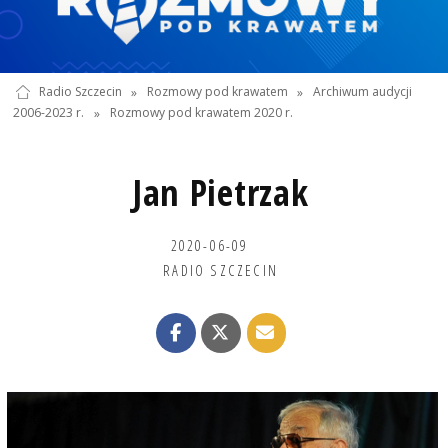
Radio Szczecin
»
Rozmowy pod krawatem
»
Archiwum audycji
2006-2023 r.
»
Rozmowy pod krawatem 2020 r.
Jan Pietrzak
2020-06-09
RADIO SZCZECIN