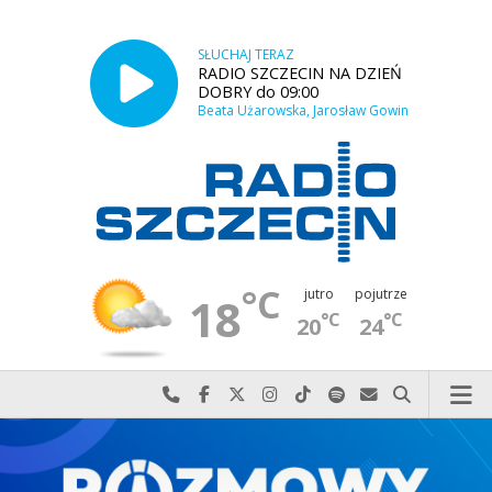
SŁUCHAJ TERAZ
RADIO SZCZECIN NA DZIEŃ
DOBRY do 09:00
Beata Użarowska, Jarosław Gowin
°C
jutro
pojutrze
18
°C
°C
20
24
Najlepiej po prostu do nas zadzwoń
Odwiedź nas na Facebook-u
Odwiedź nas na X
Odwiedź nas na Instagram-ie
Odwiedź nas na TikTok-u
Szukaj nas na Spotify
Wyślij do nas w
Szukaj