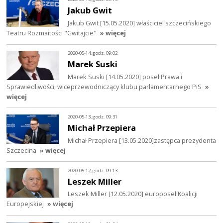
Jakub Gwit
Jakub Gwit [15.05.2020] właściciel szczecińskiego
Teatru Rozmaitości "Gwitajcie"
» więcej
2020-05-14, godz. 09:02
Marek Suski
Marek Suski [14.05.2020] poseł Prawa i
Sprawiedliwości, wiceprzewodniczący klubu parlamentarnego PiS
»
więcej
2020-05-13, godz. 09:31
Michał Przepiera
Michał Przepiera [13.05.2020]zastępca prezydenta
Szczecina
» więcej
2020-05-12, godz. 09:13
Leszek Miller
Leszek Miller [12.05.2020] europoseł Koalicji
Europejskiej
» więcej