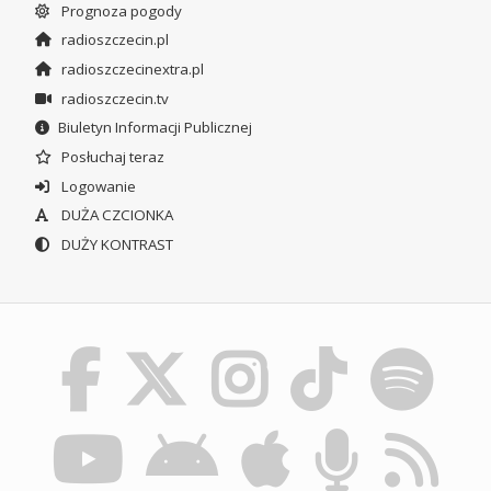
Prognoza pogody
radioszczecin.pl
radioszczecinextra.pl
radioszczecin.tv
Biuletyn Informacji Publicznej
Posłuchaj teraz
Logowanie
DUŻA CZCIONKA
DUŻY KONTRAST