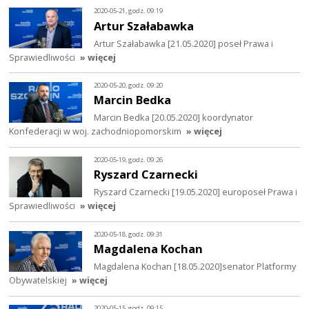
2020-05-21, godz. 09:19
Artur Szałabawka
Artur Szałabawka [21.05.2020] poseł Prawa i
Sprawiedliwości
» więcej
2020-05-20, godz. 09:20
Marcin Bedka
Marcin Bedka [20.05.2020] koordynator
Konfederacji w woj. zachodniopomorskim
» więcej
2020-05-19, godz. 09:26
Ryszard Czarnecki
Ryszard Czarnecki [19.05.2020] europoseł Prawa i
Sprawiedliwości
» więcej
2020-05-18, godz. 09:31
Magdalena Kochan
Magdalena Kochan [18.05.2020]senator Platformy
Obywatelskiej
» więcej
2020-05-15, godz. 09:15