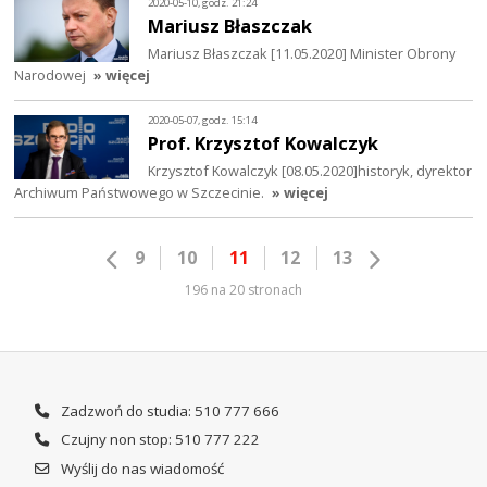
2020-05-10, godz. 21:24
Mariusz Błaszczak
Mariusz Błaszczak [11.05.2020] Minister Obrony
Narodowej
» więcej
2020-05-07, godz. 15:14
Prof. Krzysztof Kowalczyk
Krzysztof Kowalczyk [08.05.2020]historyk, dyrektor
Archiwum Państwowego w Szczecinie.
» więcej
9
10
11
12
13
196 na 20 stronach
Zadzwoń do studia: 510 777 666
Czujny non stop: 510 777 222
Wyślij do nas wiadomość