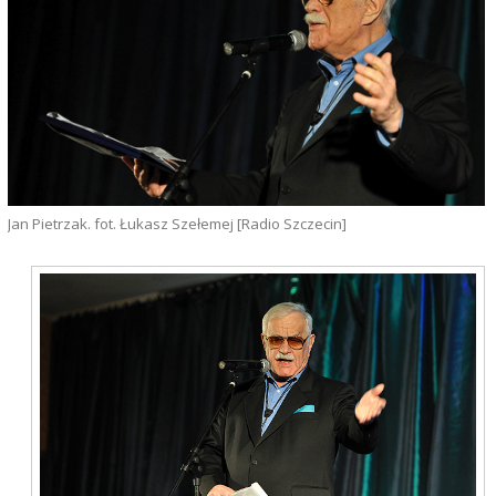
Jan Pietrzak. fot. Łukasz Szełemej [Radio Szczecin]