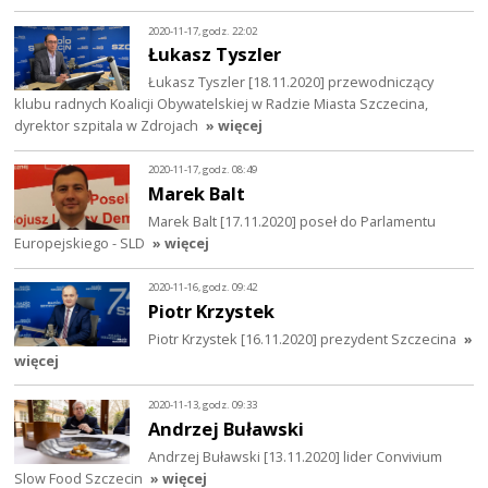
2020-11-17, godz. 22:02
Łukasz Tyszler
Łukasz Tyszler [18.11.2020] przewodniczący
klubu radnych Koalicji Obywatelskiej w Radzie Miasta Szczecina,
dyrektor szpitala w Zdrojach
» więcej
2020-11-17, godz. 08:49
Marek Balt
Marek Balt [17.11.2020] poseł do Parlamentu
Europejskiego - SLD
» więcej
2020-11-16, godz. 09:42
Piotr Krzystek
Piotr Krzystek [16.11.2020] prezydent Szczecina
»
więcej
2020-11-13, godz. 09:33
Andrzej Buławski
Andrzej Buławski [13.11.2020] lider Convivium
Slow Food Szczecin
» więcej