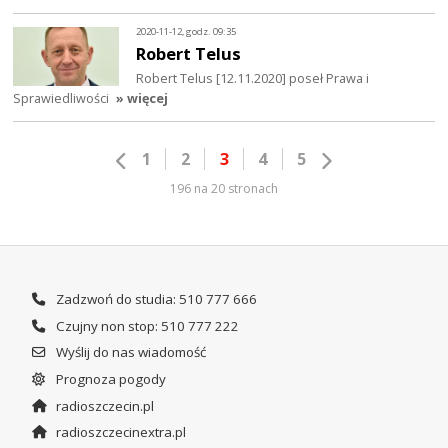
2020-11-12, godz. 09:35
Robert Telus
Robert Telus [12.11.2020] poseł Prawa i
Sprawiedliwości
» więcej
1
2
3
4
5
196 na 20 stronach
Zadzwoń do studia: 510 777 666
Czujny non stop: 510 777 222
Wyślij do nas wiadomość
Prognoza pogody
radioszczecin.pl
radioszczecinextra.pl