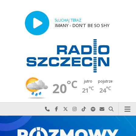
SŁUCHAJ TERAZ
IMANY - DON'T BE SO SHY
°C
jutro
pojutrze
20
°C
°C
21
24
Najlepiej po prostu do nas zadzwoń
Odwiedź nas na Facebook-u
Odwiedź nas na X
Odwiedź nas na Instagram-ie
Odwiedź nas na TikTok-u
Szukaj nas na Spotify
Wyślij do nas w
Szukaj