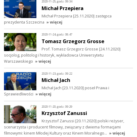
2020-11-25, godz. 09:34
Michał Przepiera
Michał Przepiera [25.11.2020] zastępca
prezydenta Szczecina
» więcej
2020-11-24, godz. 08:47
Tomasz Grzegorz Grosse
Prof. Tomasz Grzegorz Grosse [24.11.2020]
socjolog, politolog i historyk, wykładowca Uniwersytetu
Warszawskiego
» więcej
2020-11-23, godz. 09:22
Michał Jach
Michał Jach [23.11.2020] poseł Prawa i
Sprawiedliwości
» więcej
2020-11-20, godz. 09:29
Krzysztof Zanussi
Krzysztof Zanussi [20.11.2020] polski reżyser,
scenarzysta i producent filmowy, związany z dwiema formacjami
filmowymi: kinem Młodej Kultury oraz Kinem Moralnego…
» więcej