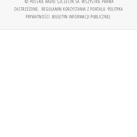
© POLSKIE RADIO SZCZECIN SA. WSZYSTKIE PRAWA
ZASTRZEŻONE.
REGULAMIN KORZYSTANIA Z PORTALU
POLITYKA
PRYWATNOŚCI
BIULETYN INFORMACJI PUBLICZNEJ