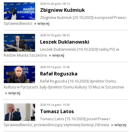
2020-10-20, godz. 09:13
Zbigniew Kuźmiuk
Zbigniew Kuźmiuk [20.10.2020] europoseł Prawa i
Sprawiedliwości
» więcej
2020-10-19, godz. 08:53
Leszek Duklanowski
Leszek Duklanowski [19.10.2020] radny PiS w
Radzie Miasta Szczecina
» więcej
2020-10-14, godz. 15:58
Rafał Roguszka
Rafał Roguszka [16.10.2020] dyrektor Domu
Kultury w Pyrzycach, były dyrektor Domu Kultury 13 Muz w Szczecinie
» więcej
2020-10-14, godz. 15:50
Tomasz Latos
Tomasz Latos [15.10.2020] poseł Prawa i
Sprawiedliwości, przewodniczący sejmowej Komisji Zdrowia
» więcej