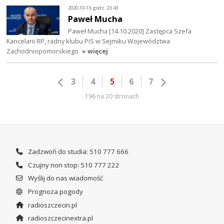
2020-10-13, godz. 23:43
Paweł Mucha
Paweł Mucha [14.10.2020] Zastępca Szefa
Kancelarii RP, radny klubu PiS w Sejmiku Województwa
Zachodniopomorskiego
» więcej
3
4
5
6
7
196 na 20 stronach
Zadzwoń do studia: 510 777 666
Czujny non stop: 510 777 222
Wyślij do nas wiadomość
Prognoza pogody
radioszczecin.pl
radioszczecinextra.pl