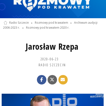
Radio Szczecin
»
Rozmowy pod krawatem
»
Archiwum audycji
2006-2023 r.
»
Rozmowy pod krawatem 2020 r.
Jarosław Rzepa
2020-06-23
RADIO SZCZECIN