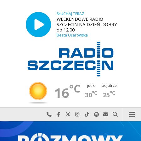
SŁUCHAJ TERAZ
WEEKENDOWE RADIO
SZCZECIN NA DZIEŃ DOBRY
do 12:00
Beata Użarowska
°C
jutro
pojutrze
16
°C
°C
30
25
Najlepiej po prostu do nas zadzwoń
Odwiedź nas na Facebook-u
Odwiedź nas na X
Odwiedź nas na Instagram-ie
Odwiedź nas na TikTok-u
Szukaj nas na Spotify
Wyślij do nas w
Szukaj