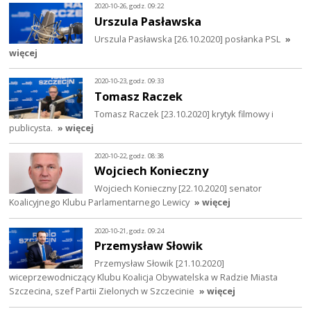
2020-10-26, godz. 09:22
Urszula Pasławska
Urszula Pasławska [26.10.2020] posłanka PSL
»
więcej
2020-10-23, godz. 09:33
Tomasz Raczek
Tomasz Raczek [23.10.2020] krytyk filmowy i
publicysta.
» więcej
2020-10-22, godz. 08:38
Wojciech Konieczny
Wojciech Konieczny [22.10.2020] senator
Koalicyjnego Klubu Parlamentarnego Lewicy
» więcej
2020-10-21, godz. 09:24
Przemysław Słowik
Przemysław Słowik [21.10.2020]
wiceprzewodniczący Klubu Koalicja Obywatelska w Radzie Miasta
Szczecina, szef Partii Zielonych w Szczecinie
» więcej