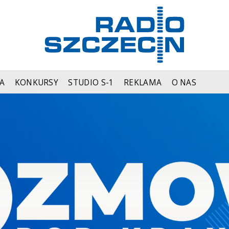
A
KONKURSY
STUDIO S-1
REKLAMA
O NAS