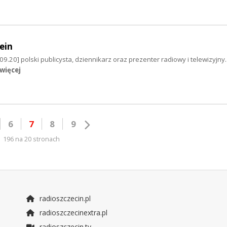
ein
09.20] polski publicysta, dziennikarz oraz prezenter radiowy i telewizyjny
 więcej
6
7
8
9
196 na 20 stronach
radioszczecin.pl
radioszczecinextra.pl
radioszczecin.tv