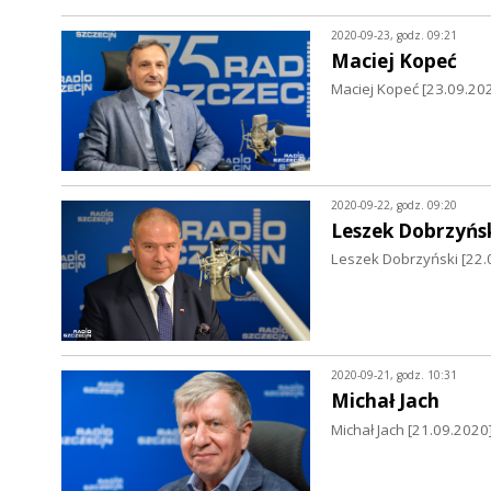
2020-09-23, godz. 09:21
Maciej Kopeć
Maciej Kopeć [23.09.202
2020-09-22, godz. 09:20
Leszek Dobrzyńs
Leszek Dobrzyński [22.
2020-09-21, godz. 10:31
Michał Jach
Michał Jach [21.09.2020