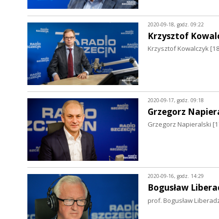
2020-09-18, godz. 09:22
Krzysztof Kowal
Krzysztof Kowalczyk [1
2020-09-17, godz. 09:18
Grzegorz Napiera
Grzegorz Napieralski [1
2020-09-16, godz. 14:29
Bogusław Libera
prof. Bogusław Liberad