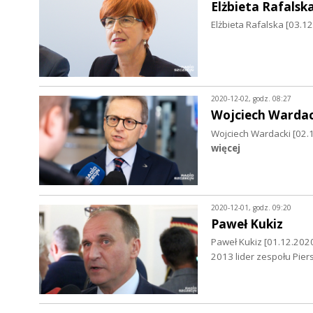
Elżbieta Rafalsk
Elżbieta Rafalska [03.12
2020-12-02, godz. 08:27
Wojciech Wardac
Wojciech Wardacki [02.
więcej
2020-12-01, godz. 09:20
Paweł Kukiz
Paweł Kukiz [01.12.2020
2013 lider zespołu Pie