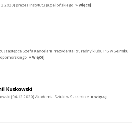
2.2020] prezes Instytutu Jagiellońskiego
» więcej
0] zastępca Szefa Kancelarii Prezydenta RP, radny klubu PiS w Sejmiku
iopomorskiego
» więcej
mil Kuskowski
kowski [04.12.2020] Akademia Sztuki w Szczecinie
» więcej