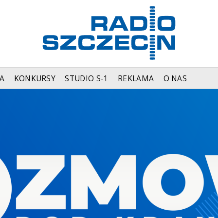
A
KONKURSY
STUDIO S-1
REKLAMA
O NAS