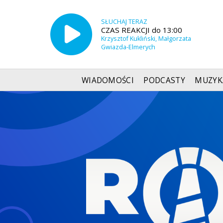
SŁUCHAJ TERAZ
CZAS REAKCJI do 13:00
Krzysztof Kukliński, Małgorzata
Gwiazda-Elmerych
WIADOMOŚCI
PODCASTY
MUZYK