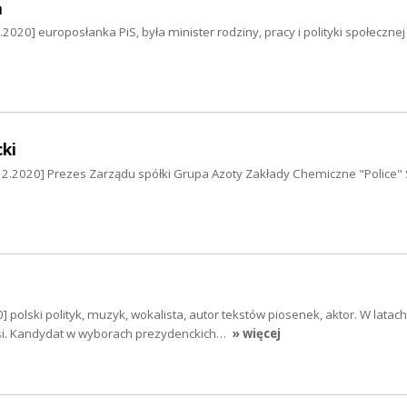
a
.2020] europosłanka PiS, była minister rodziny, pracy i polityki społecznej
ki
12.2020] Prezes Zarządu spółki Grupa Azoty Zakłady Chemiczne "Police" 
] polski polityk, muzyk, wokalista, autor tekstów piosenek, aktor. W latac
rsi. Kandydat w wyborach prezydenckich…
» więcej