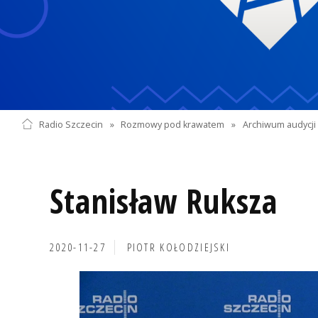
Radio Szczecin
»
Rozmowy pod krawatem
»
Archiwum audycji 
Stanisław Ruksza
2020-11-27
PIOTR KOŁODZIEJSKI