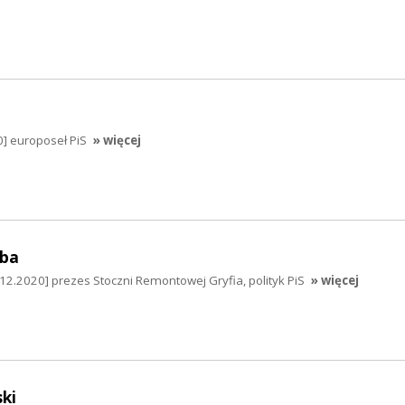
0] europoseł PiS
» więcej
mba
2.2020] prezes Stoczni Remontowej Gryfia, polityk PiS
» więcej
ki