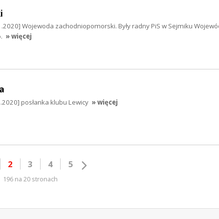
i
11.2020] Wojewoda zachodniopomorski. Były radny PiS w Sejmiku Wojew
.
» więcej
a
1.2020] posłanka klubu Lewicy
» więcej
2
3
4
5
196 na 20 stronach