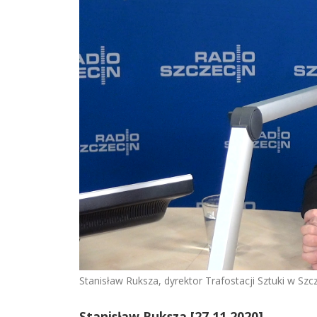
Stanisław Ruksza, dyrektor Trafostacji Sztuki w Szcz
Stanisław Ruksza [27.11.2020]