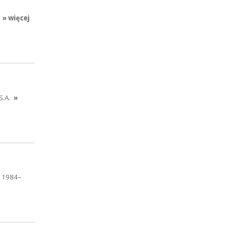
» więcej
S.A.
»
h 1984–