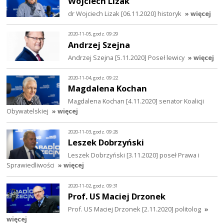
Wojciech Lizak
dr Wojciech Lizak [06.11.2020] historyk
» więcej
2020-11-05, godz. 09:29
Andrzej Szejna
Andrzej Szejna [5.11.2020] Poseł lewicy
» więcej
2020-11-04, godz. 09:22
Magdalena Kochan
Magdalena Kochan [4.11.2020] senator Koalicji
Obywatelskiej
» więcej
2020-11-03, godz. 09:28
Leszek Dobrzyński
Leszek Dobrzyński [3.11.2020] poseł Prawa i
Sprawiedliwości
» więcej
2020-11-02, godz. 09:31
Prof. US Maciej Drzonek
Prof. US Maciej Drzonek [2.11.2020] politolog
»
więcej