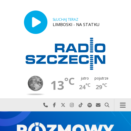
SŁUCHAJ TERAZ
LIMBOSKI - NA STATKU
°C
jutro
pojutrze
13
°C
°C
24
29
Najlepiej po prostu do nas zadzwoń
Odwiedź nas na Facebook-u
Odwiedź nas na X
Odwiedź nas na Instagram-ie
Odwiedź nas na TikTok-u
Szukaj nas na Spotify
Wyślij do nas w
Szukaj