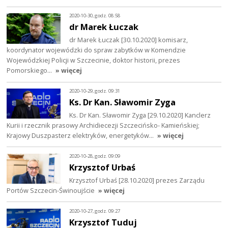
2020-10-30, godz. 08:58
dr Marek Łuczak
dr Marek Łuczak [30.10.2020] komisarz,
koordynator wojewódzki do spraw zabytków w Komendzie
Wojewódzkiej Policji w Szczecinie, doktor historii, prezes
Pomorskiego…
» więcej
2020-10-29, godz. 09:31
Ks. Dr Kan. Sławomir Zyga
Ks. Dr Kan. Sławomir Zyga [29.10.2020] Kanclerz
Kurii i rzecznik prasowy Archidiecezji Szczecińsko- Kamieńskiej;
Krajowy Duszpasterz elektryków, energetyków…
» więcej
2020-10-28, godz. 09:09
Krzysztof Urbaś
Krzysztof Urbaś [28.10.2020] prezes Zarządu
Portów Szczecin-Świnoujście
» więcej
2020-10-27, godz. 09:27
Krzysztof Tuduj