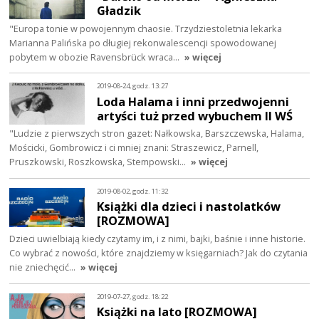
Gładzik
"Europa tonie w powojennym chaosie. Trzydziestoletnia lekarka
Marianna Palińska po długiej rekonwalescencji spowodowanej
pobytem w obozie Ravensbrück wraca…
» więcej
2019-08-24, godz. 13:27
Loda Halama i inni przedwojenni
artyści tuż przed wybuchem II WŚ
"Ludzie z pierwszych stron gazet: Nałkowska, Barszczewska, Halama,
Mościcki, Gombrowicz i ci mniej znani: Straszewicz, Parnell,
Pruszkowski, Roszkowska, Stempowski…
» więcej
2019-08-02, godz. 11:32
Książki dla dzieci i nastolatków
[ROZMOWA]
Dzieci uwielbiają kiedy czytamy im, i z nimi, bajki, baśnie i inne historie.
Co wybrać z nowości, które znajdziemy w księgarniach? Jak do czytania
nie zniechęcić…
» więcej
2019-07-27, godz. 18:22
Książki na lato [ROZMOWA]