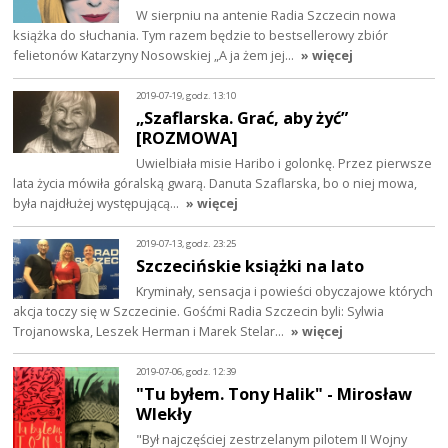
W sierpniu na antenie Radia Szczecin nowa
książka do słuchania. Tym razem będzie to bestsellerowy zbiór
felietonów Katarzyny Nosowskiej „A ja żem jej…
» więcej
2019-07-19, godz. 13:10
„Szaflarska. Grać, aby żyć”
[ROZMOWA]
Uwielbiała misie Haribo i golonkę. Przez pierwsze
lata życia mówiła góralską gwarą. Danuta Szaflarska, bo o niej mowa,
była najdłużej występującą…
» więcej
2019-07-13, godz. 23:25
Szczecińskie książki na lato
Kryminały, sensacja i powieści obyczajowe których
akcja toczy się w Szczecinie. Gośćmi Radia Szczecin byli: Sylwia
Trojanowska, Leszek Herman i Marek Stelar…
» więcej
2019-07-06, godz. 12:39
"Tu byłem. Tony Halik" - Mirosław
Wlekły
"Był najczęściej zestrzelanym pilotem II Wojny