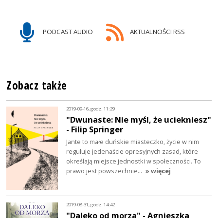
PODCAST AUDIO
AKTUALNOŚCI RSS
Zobacz także
2019-09-16, godz. 11:29
"Dwunaste: Nie myśl, że uciekniesz"
- Filip Springer
Jante to małe duńskie miasteczko, życie w nim
reguluje jedenaście opresyjnych zasad, które
określają miejsce jednostki w społeczności. To
prawo jest powszechnie…
» więcej
2019-08-31, godz. 14:42
"Daleko od morza" - Agnieszka