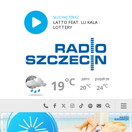
SŁUCHAJ TERAZ
LATTO FEAT. LU KALA -
LOTTERY
°C
jutro
pojutrze
19
°C
°C
20
24
Najlepiej po prostu do nas zadzwoń
Odwiedź nas na Facebook-u
Odwiedź nas na X
Odwiedź nas na Instagram-ie
Odwiedź nas na TikTok-u
Szukaj nas na Spotify
Wyślij do nas w
Szukaj