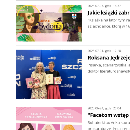
2023-07-07, godz. 14:37
Jakie książki zab
"Książka na lato" tym 
szlachciance, którą w 
2023-07-01, godz. 17:48
Roksana Jędrze
Pisarka, scenarzystka, 
doktor literaturoznaws
2023-06-24, godz. 20:04
"Facetom wstęp 
Bohaterki to: Anka któr
prokuraturze, Inga, re