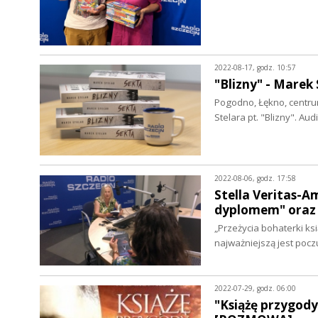
2022-08-17, godz. 10:57
"Blizny" - Marek 
Pogodno, Łękno, centrum
Stelara pt. "Blizny". A
2022-08-06, godz. 17:58
Stella Veritas-A
dyplomem" oraz 
„Przeżycia bohaterki k
najważniejszą jest poc
2022-07-29, godz. 06:00
"Książę przygod