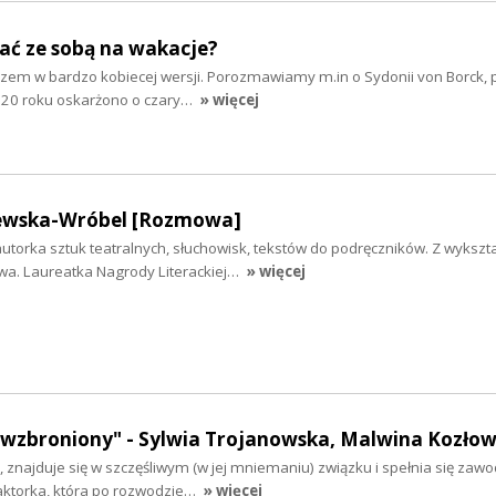
rać ze sobą na wakacje?
razem w bardzo kobiecej wersji. Porozmawiamy m.in o Sydonii von Borck,
1620 roku oskarżono o czary…
» więcej
jewska-Wróbel [Rozmowa]
autorka sztuk teatralnych, słuchowisk, tekstów do podręczników. Z wykszt
twa. Laureatka Nagrody Literackiej…
» więcej
wzbroniony" - Sylwia Trojanowska, Malwina Kozło
a, znajduje się w szczęśliwym (w jej mniemaniu) związku i spełnia się za
daktorka, która po rozwodzie…
» więcej