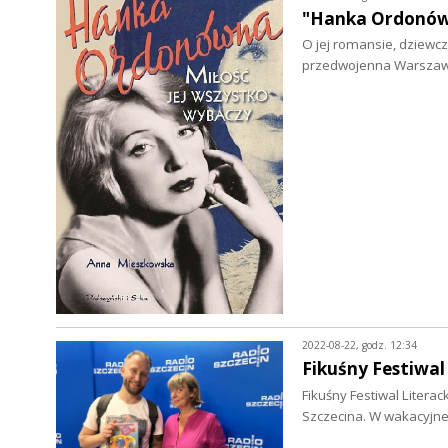
"Hanka Ordonów
O jej romansie, dziewcz
przedwojenna Warszawa
2022-08-22, godz. 12:34
Fikuśny Festiwa
Fikuśny Festiwal Litera
Szczecina. W wakacyjn