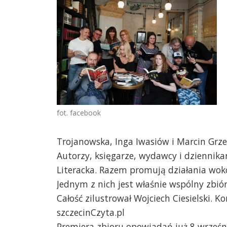
fot. facebook
Trojanowska, Inga Iwasiów i Marcin Grze
Autorzy, księgarze, wydawcy i dziennikar
Literacka. Razem promują działania wokó
Jednym z nich jest właśnie wspólny zbió
Całość zilustrował Wojciech Ciesielski. 
szczecinCzyta.pl
Premiera zbioru opowiadań już 8 wrześn