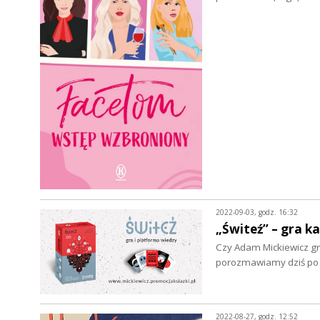
2022-09-03, godz. 16:32
„Świteź” – gra k
Czy Adam Mickiewicz gry
porozmawiamy dziś po 
2022-08-27, godz. 12:52