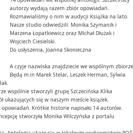
autorzy wydają razem zbiór opowiadań.
Rozmawialiśmy o nim w audycji Książka na lato.
Nasze studio odwiedzili: Monika Szymanik i
Marzena Łopatkiewicz oraz Michał Dłużak i
Wojciech Ciesielski.
Do usłyszenia, Joanna Skonieczna
A czyje nazwiska znajdziecie we wspólnym zbiorze
Będą m.in Marek Stelar, Leszek Herman, Sylwia
lak.
ze wspólnie stworzyli grupę Szczecińska Klika
ł ukazujących się w naszym mieście książek.
r opowiadań. Krótkie historie napisało 14 autorów.
Koncepcję stworzyła Monika Wilczyńska z portalu
ia. Antologia ukaże się w lokalnym wydawnictwie POZ