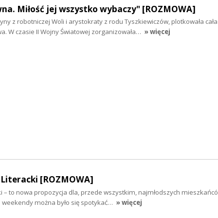
na. Miłość jej wszystko wybaczy" [ROZMOWA]
yny z robotniczej Woli i arystokraty z rodu Tyszkiewiczów, plotkowała cała
. W czasie II Wojny Światowej zorganizowała…
» więcej
l Literacki [ROZMOWA]
cki – to nowa propozycja dla, przede wszystkim, najmłodszych mieszkańc
e weekendy można było się spotykać…
» więcej