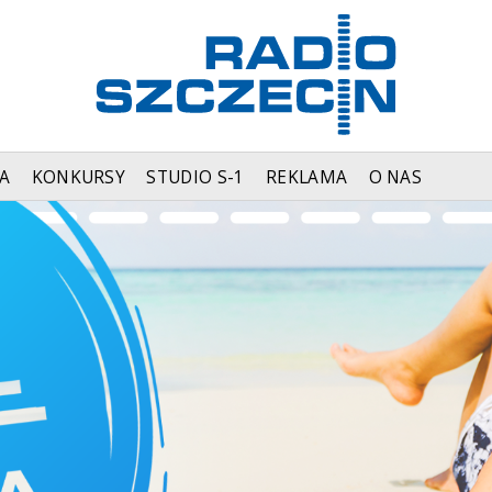
A
KONKURSY
STUDIO S-1
REKLAMA
O NAS