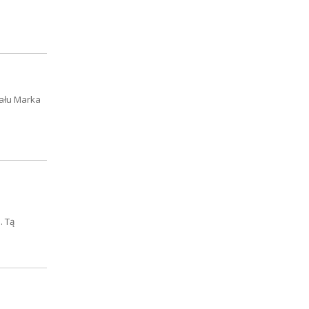
nału Marka
. Tą