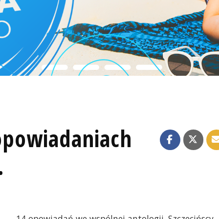
 opowiadaniach
.
14 opowiadań we wspólnej antologii. Szczecińscy