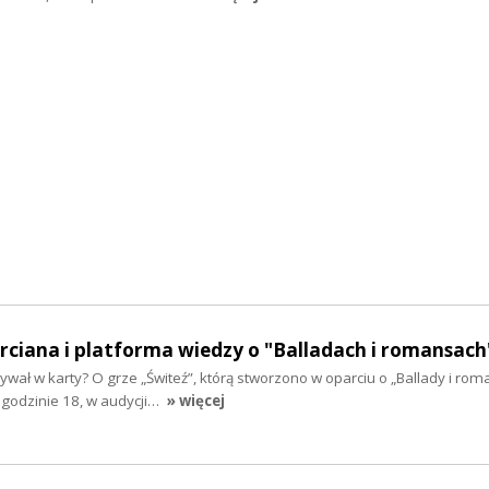
arciana i platforma wiedzy o "Balladach i romansach
wał w karty? O grze „Świteź”, którą stworzono w oparciu o „Ballady i rom
godzinie 18, w audycji…
» więcej