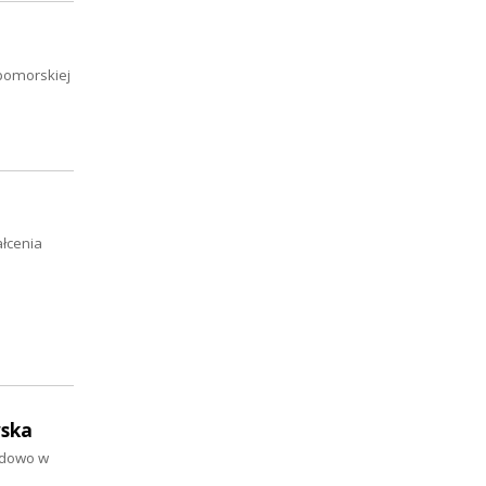
 pomorskiej
ałcenia
wska
wodowo w