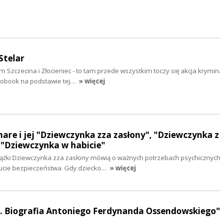
Stelar
 Szczecina i Złocieniec - to tam przede wszystkim toczy się akcja krymi
udiobook na podstawie tej…
» więcej
mare i jej "Dziewczynka zza zasłony", "Dziewczynka z
"Dziewczynka w habicie"
siążki Dziewczynka zza zasłony mówią o ważnych potrzebach psychicznych
zucie bezpieczeństwa. Gdy dziecko…
» więcej
y. Biografia Antoniego Ferdynanda Ossendowskiego"