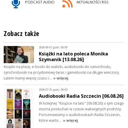
PODCAST AUDIO
AKTUALNOŚCI RSS
Zobacz także
2026-08-07, godz. 06:00
Książki na lato poleca Monika
Szymanik [13.08.26]
Książki na plażę, e-booki do walizki, audiobooki do samochodu,
synchrobooki na przydomowy taras i gamebooki na długie wieczory.
Latem mamy więcej czasu i…
» więcej
2026-07-31, godz. 06:00
Audiobooki Radia Szczecin [06.08.26]
W kolejnej "Książce na lato" [06.08.26] o tym czego
można posłuchać w czasie wakacyjnych podróży.
Porozmawiamy o audiobookach Radia Szczecin,
które warto…
» więcej