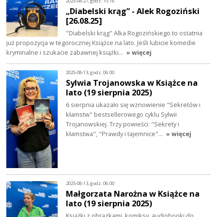
2025-08-27, godz. 10:16
„Diabelski krąg” - Alek Rogoziński
[26.08.25]
"Diabelski krąg" Alka Rogozińskiego to ostatnia
już propozycja w tegorocznej Książce na lato. Jeśli lubicie komedie
kryminalne i szukacie zabawnej książki…
» więcej
2025-08-13, godz. 06:00
Sylwia Trojanowska w Książce na
lato (19 sierpnia 2025)
6 sierpnia ukazało się wznowienie "Sekretów i
kłamstw" bestsellerowego cyklu Sylwii
Trojanowskiej. Trzy powieści: "Sekrety i
kłamstwa", "Prawdy i tajemnice"…
» więcej
2025-08-13, godz. 06:00
Małgorzata Narożna w Książce na
lato (19 sierpnia 2025)
Książki z obrazkami, komiksy, audiobooki do