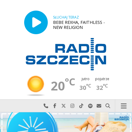
SŁUCHAJ TERAZ
BEBE REXHA, FAITHLESS -
NEW RELIGION
°C
jutro
pojutrze
20
°C
°C
30
32
Najlepiej po prostu do nas zadzwoń
Odwiedź nas na Facebook-u
Odwiedź nas na X
Odwiedź nas na Instagram-ie
Odwiedź nas na TikTok-u
Szukaj nas na Spotify
Wyślij do nas w
Szukaj