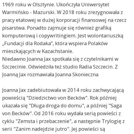
1969 roku w Olsztynie. Ukończyła Uniwersytet
Warmińsko - Mazurski. W 2018 roku zrezygnowała z
pracy etatowej w dużej korporacji finansowej na rzecz
pisarstwa. Ponadto zajmuje się również grafiką
komputerową i copywritingiem. Jest wolontariuszką
„Fundacji dla Rodaka”, która wspiera Polaków
mieszkających w Kazachstanie.
Niedawno Joanna Jax spotkała się z czytelnikami w
Szczecinie. Odwiedziła też studio Radia Szczecin. Z
Joanną Jax rozmawiała Joanna Skonieczna
Joanna Jax zadebiutowała w 2014 roku zachwycającą
powieścią "Dziedzictwo von Becków". Rok później
ukazała się "Długa droga do domu", a później "Saga
von Becków". Od 2016 roku wydała serią powieści z
cyklu "Zemsta i przebaczenie", a następnie Trylogię z
serii "Zanim nadejdzie jutro". Jej powieści są