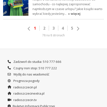
samochodu - co najlepiej zaproponować
najmłodszym w czasie urlopu? Jakie książki warto
wybrać kiedy jesteśmy…
» więcej
1
2
3
4
5
78 na 8 stronach
Zadzwoń do studia: 510 777 666
Czujny non stop: 510 777 222
Wyślij do nas wiadomość
Prognoza pogody
radioszczecin.pl
radioszczecinextra.pl
radioszczecin.tv
Biuletyn Informacji Publicznej