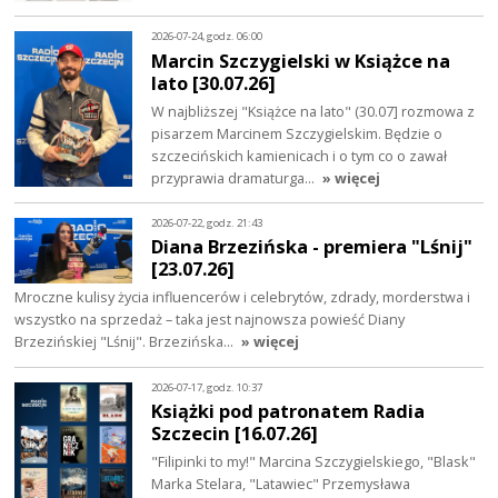
2026-07-24, godz. 06:00
Marcin Szczygielski w Książce na
lato [30.07.26]
W najbliższej "Książce na lato" (30.07] rozmowa z
pisarzem Marcinem Szczygielskim. Będzie o
szczecińskich kamienicach i o tym co o zawał
przyprawia dramaturga…
» więcej
2026-07-22, godz. 21:43
Diana Brzezińska - premiera "Lśnij"
[23.07.26]
Mroczne kulisy życia influencerów i celebrytów, zdrady, morderstwa i
wszystko na sprzedaż – taka jest najnowsza powieść Diany
Brzezińskiej "Lśnij". Brzezińska…
» więcej
2026-07-17, godz. 10:37
Książki pod patronatem Radia
Szczecin [16.07.26]
"Filipinki to my!" Marcina Szczygielskiego, "Blask"
Marka Stelara, "Latawiec" Przemysława