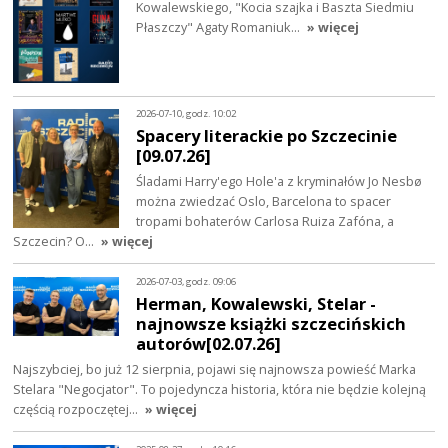
Kowalewskiego, "Kocia szajka i Baszta Siedmiu
Płaszczy" Agaty Romaniuk…
» więcej
2026-07-10, godz. 10:02
Spacery literackie po Szczecinie
[09.07.26]
Śladami Harry'ego Hole'a z kryminałów Jo Nesbø
można zwiedzać Oslo, Barcelona to spacer
tropami bohaterów Carlosa Ruiza Zafóna, a
Szczecin? O…
» więcej
2026-07-03, godz. 09:06
Herman, Kowalewski, Stelar -
najnowsze książki szczecińskich
autorów[02.07.26]
Najszybciej, bo już 12 sierpnia, pojawi się najnowsza powieść Marka
Stelara "Negocjator". To pojedyncza historia, która nie będzie kolejną
częścią rozpoczętej…
» więcej