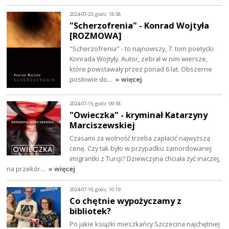
2024-07-23, godz. 18:58
"Scherzofrenia" - Konrad Wojtyła
[ROZMOWA]
"Scherzofrenia" - to najnowszy, 7. tom poetycki
Konrada Wojtyły. Autor, zebrał w nim wiersze,
które powstawały przez ponad 6 lat. Obszerne
posłowie do…
» więcej
2024-07-15, godz. 09:58
"Owieczka" - kryminał Katarzyny
Marciszewskiej
Czasami za wolność trzeba zapłacić najwyższą
cenę. Czy tak było w przypadku zamordowanej
imigrantki z Turcji? Dziewczyna chciała żyć inaczej,
na przekór…
» więcej
2024-07-18, godz. 10:19
Co chętnie wypożyczamy z
bibliotek?
Po jakie książki mieszkańcy Szczecina najchętniej