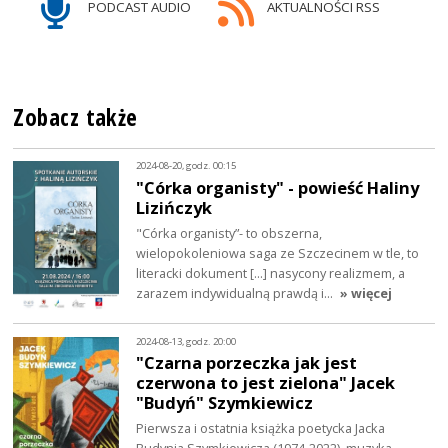
PODCAST AUDIO
AKTUALNOŚCI RSS
Zobacz także
2024-08-20, godz. 00:15
"Córka organisty" - powieść Haliny
Lizińczyk
"Córka organisty”- to obszerna,
wielopokoleniowa saga ze Szczecinem w tle, to
literacki dokument [...] nasycony realizmem, a
zarazem indywidualną prawdą i…
» więcej
2024-08-13, godz. 20:00
"Czarna porzeczka jak jest
czerwona to jest zielona" Jacek
"Budyń" Szymkiewicz
Pierwsza i ostatnia książka poetycka Jacka