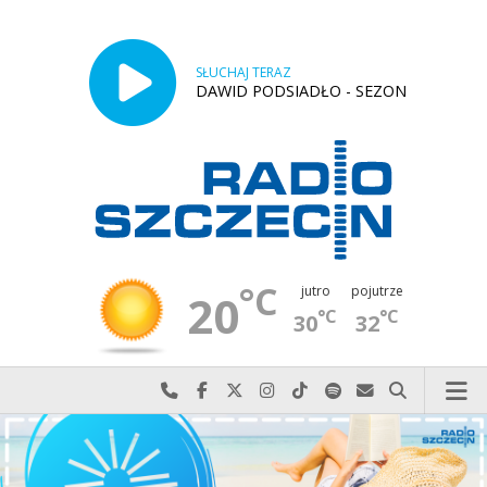
SŁUCHAJ TERAZ
DAWID PODSIADŁO - SEZON
°C
jutro
pojutrze
20
°C
°C
30
32
Najlepiej po prostu do nas zadzwoń
Odwiedź nas na Facebook-u
Odwiedź nas na X
Odwiedź nas na Instagram-ie
Odwiedź nas na TikTok-u
Szukaj nas na Spotify
Wyślij do nas w
Szukaj