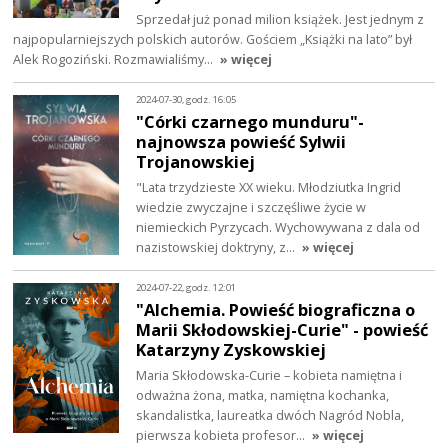
Sprzedał już ponad milion książek. Jest jednym z
najpopularniejszych polskich autorów. Gościem „Książki na lato” był
Alek Rogoziński. Rozmawialiśmy…
» więcej
2024-07-30, godz. 16:05
"Córki czarnego munduru"-
najnowsza powieść Sylwii
Trojanowskiej
"Lata trzydzieste XX wieku. Młodziutka Ingrid
wiedzie zwyczajne i szczęśliwe życie w
niemieckich Pyrzycach. Wychowywana z dala od
nazistowskiej doktryny, z…
» więcej
2024-07-22, godz. 12:01
"Alchemia. Powieść biograficzna o
Marii Skłodowskiej-Curie" - powieść
Katarzyny Zyskowskiej
Maria Skłodowska-Curie – kobieta namiętna i
odważna żona, matka, namiętna kochanka,
skandalistka, laureatka dwóch Nagród Nobla,
pierwsza kobieta profesor…
» więcej