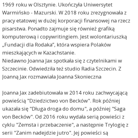
1969 roku w Olsztynie. Ukończyła Uniwersytet
Warmińsko - Mazurski. W 2018 roku zrezygnowała z
pracy etatowej w dużej korporacji finansowej na rzecz
pisarstwa. Ponadto zajmuje się również grafiką
komputerową i copywritingiem. Jest wolontariuszką
„Fundacji dla Rodaka”, która wspiera Polaków
mieszkających w Kazachstanie.
Niedawno Joanna Jax spotkała się z czytelnikami w
Szczecinie. Odwiedziła też studio Radia Szczecin. Z
Joanną Jax rozmawiała Joanna Skonieczna
Joanna Jax zadebiutowała w 2014 roku zachwycającą
powieścią "Dziedzictwo von Becków". Rok później
ukazała się "Długa droga do domu", a później "Saga
von Becków". Od 2016 roku wydała serią powieści z
cyklu "Zemsta i przebaczenie", a następnie Trylogię z
serii "Zanim nadejdzie jutro". Jej powieści są