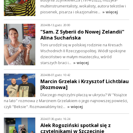
Budynia Szymkiewicza (1974-2022), muzyka-
multiinstrumentalisty, wokalisty, autora tekstów i
piosenek, pisarza i okazjonalnie…
» więcej
2024-08-13, godz. 20:00
"Sam. Z Syberii do Nowej Zelandii"
Alina Suchańska
Toni urodził się w polskiej rodzinie na Kresach
Wschodnich II Rzeczypospolitej. Wiódł spokojne
dzieciństwo w małym miasteczku, wśród
starszych braci i…
» więcej
2024-08-07, godz. 10:42
Marcin Grzelak i Krzysztof Lichtblau
[Rozmowa]
Dlaczego mężczyźni płaczą w ukryciu? W "Książce
na lato" rozmowa z Marcinem Grzelakiem o jego najnowszej powieści,
czyli "Beksie". Rozmawialiśmy też…
» więcej
2024-07-30, godz. 16:24
Alek Rogoziński spotkał się z
czytelnikami w Szczecinie