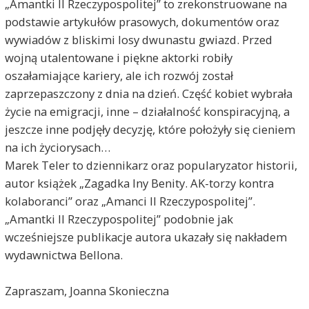
„Amantki II Rzeczypospolitej” to zrekonstruowane na
podstawie artykułów prasowych, dokumentów oraz
wywiadów z bliskimi losy dwunastu gwiazd. Przed
wojną utalentowane i piękne aktorki robiły
oszałamiające kariery, ale ich rozwój został
zaprzepaszczony z dnia na dzień. Część kobiet wybrała
życie na emigracji, inne – działalność konspiracyjną, a
jeszcze inne podjęły decyzję, które położyły się cieniem
na ich życiorysach…
Marek Teler to dziennikarz oraz popularyzator historii,
autor książek „Zagadka Iny Benity. AK-torzy kontra
kolaboranci” oraz „Amanci II Rzeczypospolitej”.
„Amantki II Rzeczypospolitej” podobnie jak
wcześniejsze publikacje autora ukazały się nakładem
wydawnictwa Bellona.
Zapraszam, Joanna Skonieczna