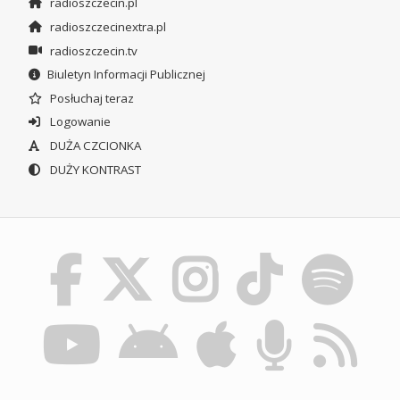
radioszczecin.pl
radioszczecinextra.pl
radioszczecin.tv
Biuletyn Informacji Publicznej
Posłuchaj teraz
Logowanie
DUŻA CZCIONKA
DUŻY KONTRAST