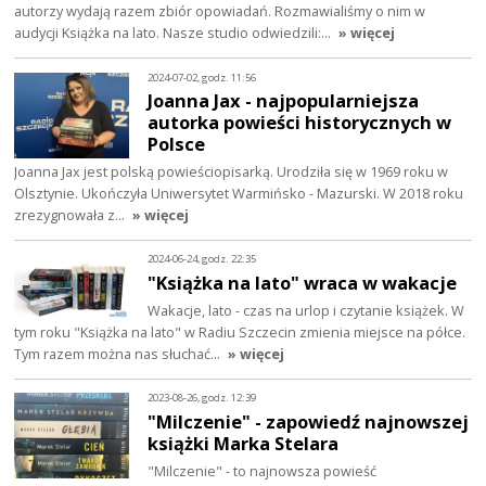
autorzy wydają razem zbiór opowiadań. Rozmawialiśmy o nim w
audycji Książka na lato. Nasze studio odwiedzili:…
» więcej
2024-07-02, godz. 11:56
Joanna Jax - najpopularniejsza
autorka powieści historycznych w
Polsce
Joanna Jax jest polską powieściopisarką. Urodziła się w 1969 roku w
Olsztynie. Ukończyła Uniwersytet Warmińsko - Mazurski. W 2018 roku
zrezygnowała z…
» więcej
2024-06-24, godz. 22:35
"Książka na lato" wraca w wakacje
Wakacje, lato - czas na urlop i czytanie książek. W
tym roku "Książka na lato" w Radiu Szczecin zmienia miejsce na półce.
Tym razem można nas słuchać…
» więcej
2023-08-26, godz. 12:39
"Milczenie" - zapowiedź najnowszej
książki Marka Stelara
"Milczenie" - to najnowsza powieść