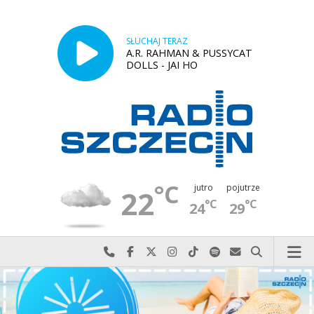
SŁUCHAJ TERAZ
A.R. RAHMAN & PUSSYCAT
DOLLS - JAI HO
°C
jutro
pojutrze
22
°C
°C
24
29
Najlepiej po prostu do nas zadzwoń
Odwiedź nas na Facebook-u
Odwiedź nas na X
Odwiedź nas na Instagram-ie
Odwiedź nas na TikTok-u
Szukaj nas na Spotify
Wyślij do nas w
Szukaj