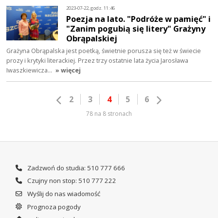
2023-07-22, godz. 11:46
Poezja na lato. "Podróże w pamięć" i
"Zanim pogubią się litery" Grażyny
Obrąpalskiej
Grażyna Obrąpalska jest poetką, świetnie porusza się też w świecie
prozy i krytyki literackiej. Przez trzy ostatnie lata życia Jarosława
Iwaszkiewicza…
» więcej
2
3
4
5
6
78 na 8 stronach
Zadzwoń do studia: 510 777 666
Czujny non stop: 510 777 222
Wyślij do nas wiadomość
Prognoza pogody