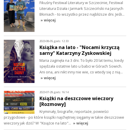
Fikuśny Festiwal Literatury w Szczecinie, Festiwal
Literatura Działa i Jarmark Szczeciński na Jasnych
Błoniach - to wszystko przez najbliższe dni. Jeśli…
» więcej
2023-08-05, godz. 12:33
Książka na lato - "Nocami krzyczą
sarny" Katarzyny Zyskowskiej
Maria zaginęła na 3 dni. To było 20 lat temu, kiedy
spędzała ostatnie lato u babci w Górach Sowich.
Ani ona, ani nikt inny nie wie, co wtedy się z nią…
» więcej
2023-07-29, godz. 16:14
Książki na deszczowe wieczory
[Rozmowy]
Kryminały, biografie, reportaże, powieści
przygodowe - po które książki najchętniej sięgamy w takie deszczowe
wieczory jak dziś? W "Książce na lato"…
» więcej