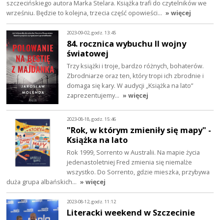
szczecińskiego autora Marka Stelara. Książka trafi do czytelników we
wrześniu. Będzie to kolejna, trzecia część opowieści…
» więcej
2023-09-02, godz. 13:45
84. rocznica wybuchu II wojny
światowej
Trzy książki i troje, bardzo różnych, bohaterów.
Zbrodniarze oraz ten, który tropi ich zbrodnie i
domaga się kary. W audycji „Książka na lato”
zaprezentujemy…
» więcej
2023-08-18, godz. 15:46
"Rok, w którym zmieniły się mapy" -
Książka na lato
Rok 1999, Sorrento w Australii. Na mapie życia
jedenastoletniej Fred zmienia się niemalże
wszystko. Do Sorrento, gdzie mieszka, przybywa
duża grupa albańskich…
» więcej
2023-08-12, godz. 11:12
Literacki weekend w Szczecinie