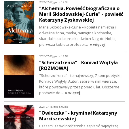
2024-07-22, godz. 12:01
"Alchemia. Powieść biograficzna o
Marii Skłodowskiej-Curie" - powieść
Katarzyny Zyskowskiej
Maria Skłodowska-Curie – kobieta namiętna i
odważna żona, matka, namiętna kochanka,
skandalistka, laureatka dwóch Nagród Nobla,
pierwsza kobieta profesor…
» więcej
2024-07-23, godz. 18:58
"Scherzofrenia" - Konrad Wojtyła
[ROZMOWA]
"Scherzofrenia" - to najnowszy, 7. tom poetycki
Konrada Wojtyły. Autor, zebrał w nim wiersze,
które powstawały przez ponad 6 lat. Obszerne
posłowie do…
» więcej
2024-07-15, godz. 09:58
"Owieczka" - kryminał Katarzyny
Marciszewskiej
Czasami za wolność trzeba zapłacić najwyższą