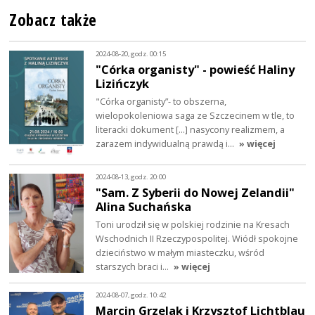
Zobacz także
2024-08-20, godz. 00:15
"Córka organisty" - powieść Haliny
Lizińczyk
"Córka organisty”- to obszerna,
wielopokoleniowa saga ze Szczecinem w tle, to
literacki dokument [...] nasycony realizmem, a
zarazem indywidualną prawdą i…
» więcej
2024-08-13, godz. 20:00
"Sam. Z Syberii do Nowej Zelandii"
Alina Suchańska
Toni urodził się w polskiej rodzinie na Kresach
Wschodnich II Rzeczypospolitej. Wiódł spokojne
dzieciństwo w małym miasteczku, wśród
starszych braci i…
» więcej
2024-08-07, godz. 10:42
Marcin Grzelak i Krzysztof Lichtblau