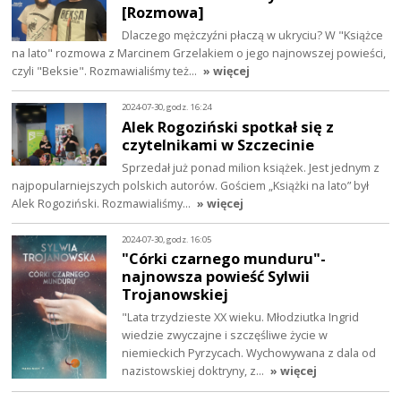
[Rozmowa]
Dlaczego mężczyźni płaczą w ukryciu? W "Książce
na lato" rozmowa z Marcinem Grzelakiem o jego najnowszej powieści,
czyli "Beksie". Rozmawialiśmy też…
» więcej
2024-07-30, godz. 16:24
Alek Rogoziński spotkał się z
czytelnikami w Szczecinie
Sprzedał już ponad milion książek. Jest jednym z
najpopularniejszych polskich autorów. Gościem „Książki na lato” był
Alek Rogoziński. Rozmawialiśmy…
» więcej
2024-07-30, godz. 16:05
"Córki czarnego munduru"-
najnowsza powieść Sylwii
Trojanowskiej
"Lata trzydzieste XX wieku. Młodziutka Ingrid
wiedzie zwyczajne i szczęśliwe życie w
niemieckich Pyrzycach. Wychowywana z dala od
nazistowskiej doktryny, z…
» więcej