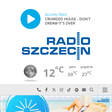
SŁUCHAJ TERAZ
CROWDED HOUSE - DON'T
DREAM IT'S OVER
°C
jutro
pojutrze
12
°C
°C
30
27
Najlepiej po prostu do nas zadzwoń
Odwiedź nas na Facebook-u
Odwiedź nas na X
Odwiedź nas na Instagram-ie
Odwiedź nas na TikTok-u
Szukaj nas na Spotify
Wyślij do nas w
Szukaj