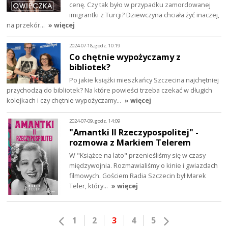
cenę. Czy tak było w przypadku zamordowanej
imigrantki z Turcji? Dziewczyna chciała żyć inaczej,
na przekór…
» więcej
2024-07-18, godz. 10:19
Co chętnie wypożyczamy z
bibliotek?
Po jakie książki mieszkańcy Szczecina najchętniej
przychodzą do bibliotek? Na które powieści trzeba czekać w długich
kolejkach i czy chętnie wypożyczamy…
» więcej
2024-07-09, godz. 14:09
"Amantki II Rzeczypospolitej" -
rozmowa z Markiem Telerem
W "Książce na lato" przenieśliśmy się w czasy
międzywojnia. Rozmawialiśmy o kinie i gwiazdach
filmowych. Gościem Radia Szczecin był Marek
Teler, który…
» więcej
1
2
3
4
5