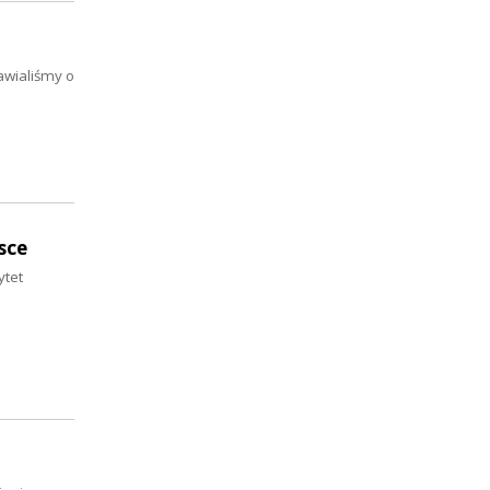
awialiśmy o
sce
ytet