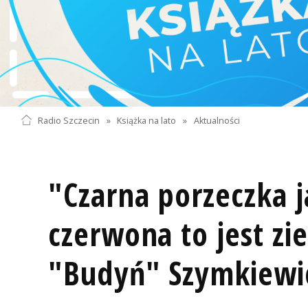
Radio Szczecin
»
Książka na lato
»
Aktualności
"Czarna porzeczka j
czerwona to jest zi
"Budyń" Szymkiewi