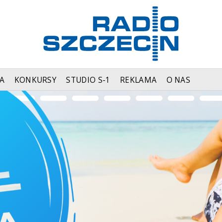
A
KONKURSY
STUDIO S-1
REKLAMA
O NAS