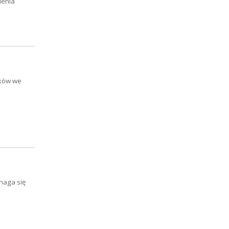
ienia
ików we
omaga się