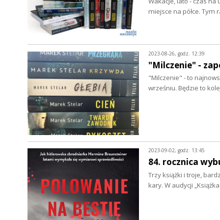
Wakacje, lato - czas na 
miejsce na półce. Tym
2023-08-26, godz. 12:39
"Milczenie" - za
"Milczenie" - to najnow
wrześniu. Będzie to kol
2023-09-02, godz. 13:45
84. rocznica wyb
Trzy książki i troje, ba
kary. W audycji „Książ