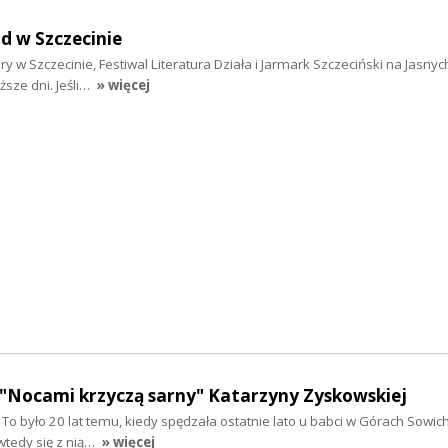
d w Szczecinie
ury w Szczecinie, Festiwal Literatura Działa i Jarmark Szczeciński na Jasnyc
ższe dni. Jeśli…
» więcej
- "Nocami krzyczą sarny" Katarzyny Zyskowskiej
 To było 20 lat temu, kiedy spędzała ostatnie lato u babci w Górach Sowich
 wtedy się z nią…
» więcej