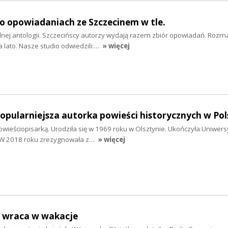
- o opowiadaniach ze Szczecinem w tle.
ej antologii. Szczecińscy autorzy wydają razem zbiór opowiadań. Rozm
a lato. Nasze studio odwiedzili:…
» więcej
popularniejsza autorka powieści historycznych w Pol
powieściopisarką. Urodziła się w 1969 roku w Olsztynie. Ukończyła Uniwers
 W 2018 roku zrezygnowała z…
» więcej
" wraca w wakacje