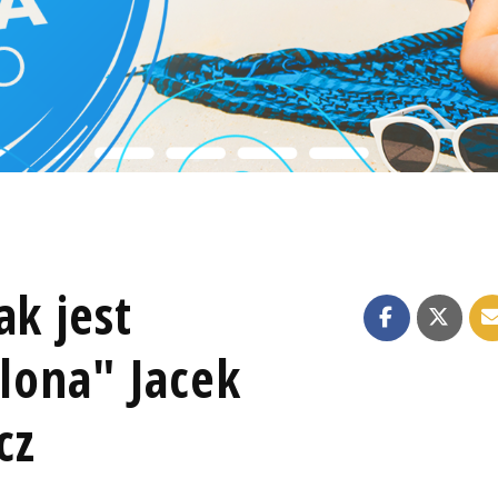
ak jest
elona" Jacek
cz