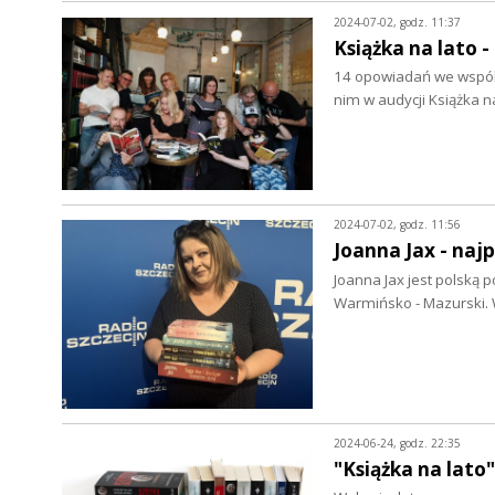
2024-07-02, godz. 11:37
Książka na lato 
14 opowiadań we wspóln
nim w audycji Książka n
2024-07-02, godz. 11:56
Joanna Jax - naj
Joanna Jax jest polską 
Warmińsko - Mazurski.
2024-06-24, godz. 22:35
"Książka na lato