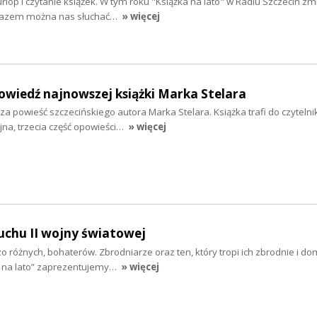
urlop i czytanie książek. W tym roku "Książka na lato" w Radiu Szczecin zm
 razem można nas słuchać…
» więcej
powiedź najnowszej książki Marka Stelara
sza powieść szczecińskiego autora Marka Stelara. Książka trafi do czyteln
ejna, trzecia część opowieści…
» więcej
uchu II wojny światowej
rdzo różnych, bohaterów. Zbrodniarze oraz ten, który tropi ich zbrodnie i d
ka na lato” zaprezentujemy…
» więcej