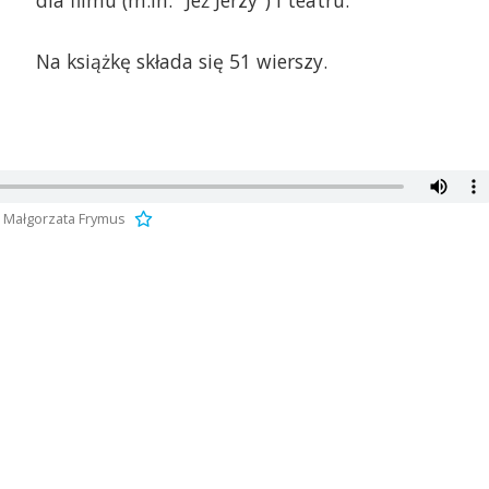
dla filmu (m.in. "Jeż Jerzy") i teatru.
Na książkę składa się 51 wierszy.
 Małgorzata Frymus