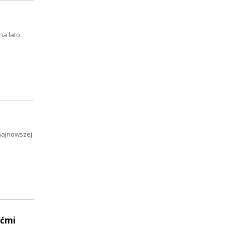
na lato.
najnowszej
śćmi