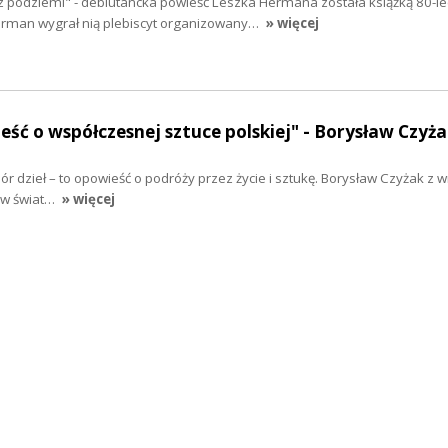
podziemi" - debiutancka powieść Leszka Hermana została książką 80-le
erman wygrał nią plebiscyt organizowany…
» więcej
eść o współczesnej sztuce polskiej" - Borysław Czyża
biór dzieł – to opowieść o podróży przez życie i sztukę. Borysław Czyżak z w
 w świat…
» więcej