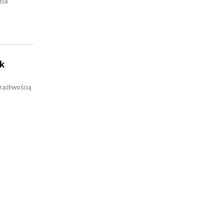
cia
k
rażliwością