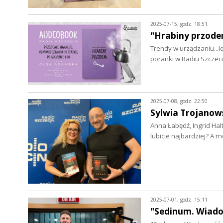
2025-07-15, godz. 18:51
"Hrabiny przodem
Trendy w urządzaniu...l
poranki w Radiu Szczec
2025-07-08, godz. 22:50
Sylwia Trojanow
Anna Łabędź, Ingrid Hal
lubicie najbardziej? A 
2025-07-01, godz. 15:11
"Sedinum. Wiadom