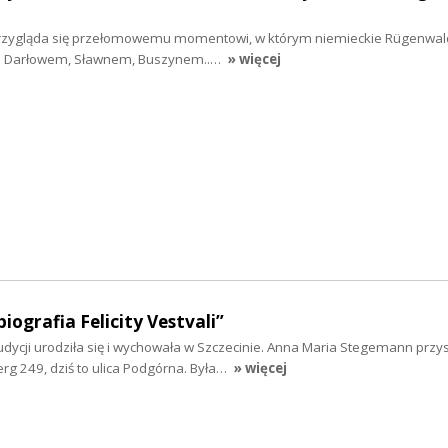
przygląda się przełomowemu momentowi, w którym niemieckie Rügenwald
kim Darłowem, Sławnem, Buszynem..…
» więcej
biografia Felicity Vestvali”
udycji urodziła się i wychowała w Szczecinie. Anna Maria Stegemann przy
erg 249, dziś to ulica Podgórna. Była…
» więcej