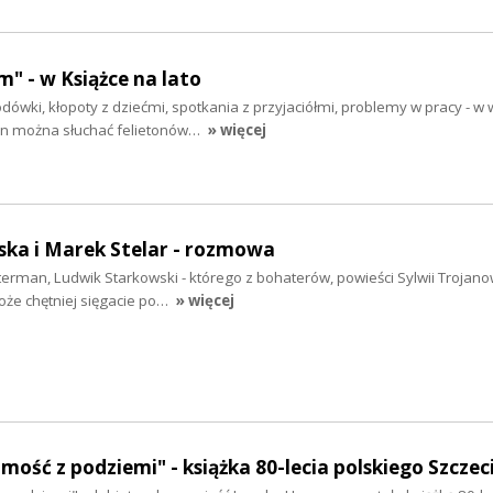
" - w Książce na lato
odówki, kłopoty z dziećmi, spotkania z przyjaciółmi, problemy w pracy - w
in można słuchać felietonów…
» więcej
ska i Marek Stelar - rozmowa
terman, Ludwik Starkowski - którego z bohaterów, powieści Sylwii Trojano
może chętniej sięgacie po…
» więcej
ość z podziemi" - książka 80-lecia polskiego Szczec