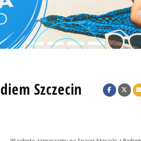
adiem Szczecin
W sobotę zapraszamy na Spacer literacki z Radie