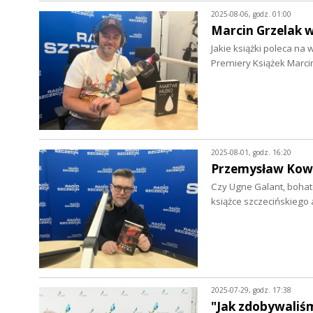
2025-08-06, godz. 01:00
Marcin Grzelak w 
Jakie książki poleca na 
Premiery Książek Marci
2025-08-01, godz. 16:20
Przemysław Kowa
Czy Ugne Galant, bohat
książce szczecińskieg
2025-07-29, godz. 17:38
"Jak zdobywaliś