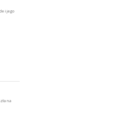
e i jego
szła na