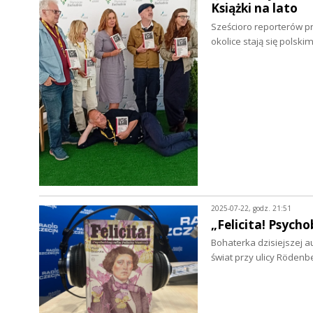
Książki na lato
Sześcioro reporterów 
okolice stają się pols
2025-07-22, godz. 21:51
„Felicita! Psycho
Bohaterka dzisiejszej a
świat przy ulicy Rödenb