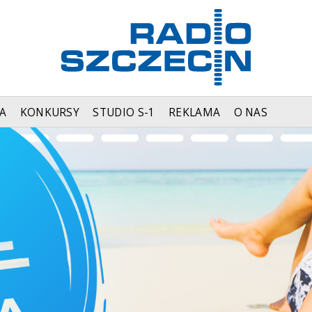
A
KONKURSY
STUDIO S-1
REKLAMA
O NAS