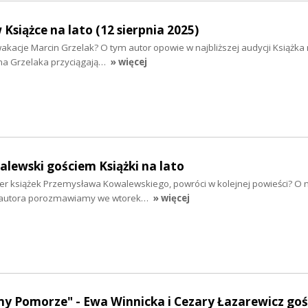
Książce na lato (12 sierpnia 2025)
wakacje Marcin Grzelak? O tym autor opowie w najbliższej audycji Książka 
na Grzelaka przyciągają…
» więcej
lewski gościem Książki na lato
er książek Przemysława Kowalewskiego, powróci w kolejnej powieści? O 
o autora porozmawiamy we wtorek…
» więcej
my Pomorze" - Ewa Winnicka i Cezary Łazarewicz go