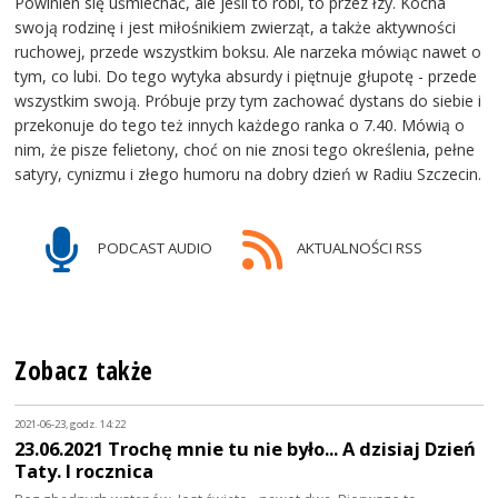
Powinien się uśmiechać, ale jeśli to robi, to przez łzy. Kocha
swoją rodzinę i jest miłośnikiem zwierząt, a także aktywności
ruchowej, przede wszystkim boksu. Ale narzeka mówiąc nawet o
tym, co lubi. Do tego wytyka absurdy i piętnuje głupotę - przede
wszystkim swoją. Próbuje przy tym zachować dystans do siebie i
przekonuje do tego też innych każdego ranka o 7.40. Mówią o
nim, że pisze felietony, choć on nie znosi tego określenia, pełne
satyry, cynizmu i złego humoru na dobry dzień w Radiu Szczecin.
PODCAST AUDIO
AKTUALNOŚCI RSS
Zobacz także
2021-06-23, godz. 14:22
23.06.2021 Trochę mnie tu nie było... A dzisiaj Dzień
Taty. I rocznica