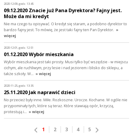
2020-12-09, godz. 13:45
09.12.2020 Znacie już Pana Dyrektora? Fajny jest.
Może da mi kredyt
Nie ma czego tu opisywać. O kredyt się staram, a podobno dyrektor to
bardzo fajny jest. To mówię, że jest taki fajny ten Pan Dyrektor.
»
więcej
2020-12-01, godz. 12:51
01.12.2020 Wybór mieszkania
Wybór mieszkania jest taki prosty. Musi tylko być wszędzie - w miejscu
cichym, ale ruchliwym, przy lesie i nad jeziorem i blisko do sklepu, a
także szkoły. W…
» więcej
2020-11-25, godz. 13:35
25.11.2020 Jak naprawić dzieci
No przecież były inne. Miłe. Rozkoszne. Urocze. Kochane. W ogóle nie
przypominały tych, które są teraz. Które stawiają opór, krzyczą,
protestują i…
» więcej
1
2
3
4
5