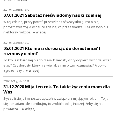
2021-01-07, godz. 13:40
07.01.2021 Sabotaż nieświadomy nauki zdalnej
W tej zdalnej pracy potrafi przeszkadzać wszystko (jutro o niej
porozmawiamy). A w nauce zdalnej co przeszkadza? Też wszystko. I
niektórzy rodzice.
» więcej
2021-01-05, godz. 13:23
05.01.2021 Kto musi dorosnąć do dorastania? I
rozmowy o nim?
To kto jest bardziej niedojrzały? Dzieciak, który dopiero wchodzi w ten
etap? Czy dorosły, który nie wie jak z nim o tym rozmawiać? Albo - o
zgrozo - czy…
» więcej
2020-12-31, godz. 10:21
31.12.2020 Mija ten rok. To takie życzenia mam dla
Was
Słyszeliście już mnóstwo życzeń w związku z mijającym rokiem. To ja
się dokładam, ale spróbujmy to zrobić trochę inaczej, żeby się nie
powtarza…
» więcej