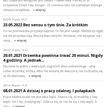
Bez zbędnych wstępów. Jest święto - nawet dwa. Pierwsze to
oczywiście Dzień Taty. Drugie - 23 czerwca roku nie pamiętam którego
(słowo) zaczęliśmy…
» więcej
2022-05-23, godz. 09:57
23.05.2022 Bez sensu o tym śnie. Za krótkim
To nie jest kwestia przyzwyczajenia. To nie jest nawyk. Niektórzy nigdy
się nie przyzwyczają. Muszą więc cierpieć. Wstawać, nie wysypiać się i
cierp…
» więcej
2021-01-20, godz. 13:24
20.01.2021 Drzemka powinna trwać 20 minut. Nigdy
4 godziny. A jednak...
Dla mnie to jedno z większych zagrożeń dnia codziennego - utnę
sobie drzemkę. Krótką. Albo nie wstanę do wieczora, nie rozbudzę się
aż do właściwej…
» więcej
2021-01-08, godz. 15:22
08.01.2021 A dzisiaj o pracy zdalnej. I pułapkach
Praca zdalna wcale nie jest taka fajna. Zdarza się, że trudniej z niej
wyjść, niż z tej ,,tradycyjnej". Zdarza się, że nie da się z niej wyjść. A
ona…
» więcej