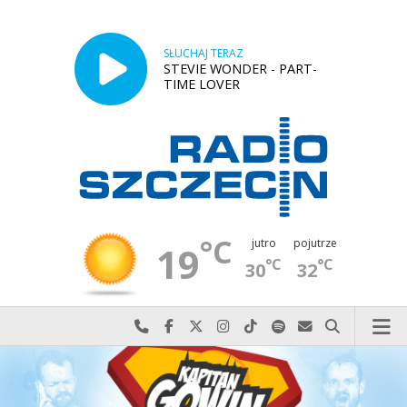
SŁUCHAJ TERAZ
STEVIE WONDER - PART-
TIME LOVER
°C
jutro
pojutrze
19
°C
°C
30
32
Najlepiej po prostu do nas zadzwoń
Odwiedź nas na Facebook-u
Odwiedź nas na X
Odwiedź nas na Instagram-ie
Odwiedź nas na TikTok-u
Szukaj nas na Spotify
Wyślij do nas w
Szukaj