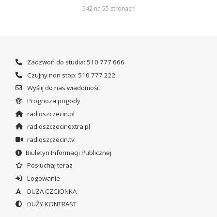
542 na 55 stronach
Zadzwoń do studia: 510 777 666
Czujny non stop: 510 777 222
Wyślij do nas wiadomość
Prognoza pogody
radioszczecin.pl
radioszczecinextra.pl
radioszczecin.tv
Biuletyn Informacji Publicznej
Posłuchaj teraz
Logowanie
DUŻA CZCIONKA
DUŻY KONTRAST