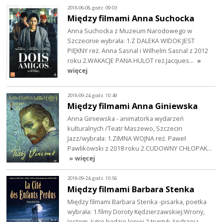
2018-06-08, godz. 09:03
Między filmami Anna Suchocka
Anna Suchocka z Muzeum Narodowego w
Szczecinie wybrała: 1.Z DALEKA WIDOK JEST
PIĘKNY reż. Anna Sasnal i Wilhelm Sasnal z 2012
roku 2.WAKACJE PANA HULOT reż.Jacques…
»
więcej
2018-09-24, godz. 10:49
Między filmami Anna Giniewska
Anna Giniewska - animatorka wydarzeń
kulturalnych /Teatr Maszewo, Szczecin
Jazz/wybrała: 1.ZIMNA WOJNA reż. Paweł
Pawlikowski z 2018 roku 2.CUDOWNY CHŁOPAK…
» więcej
2018-09-24, godz. 10:56
Między filmami Barbara Stenka
Między filmami Barbara Stenka -pisarka, poetka
wybrała: 1.filmy Doroty Kędzierzawskiej:Wrony,
Jestem, Jutro będzie lepiej 2.tryptyk Andrzeja