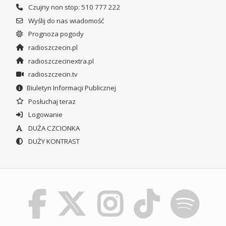
Czujny non stop: 510 777 222
Wyślij do nas wiadomość
Prognoza pogody
radioszczecin.pl
radioszczecinextra.pl
radioszczecin.tv
Biuletyn Informacji Publicznej
Posłuchaj teraz
Logowanie
DUŻA CZCIONKA
DUŻY KONTRAST