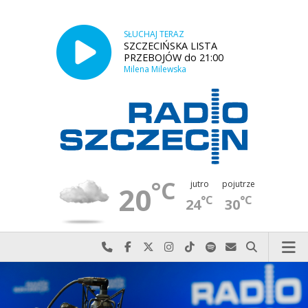
SŁUCHAJ TERAZ
SZCZECIŃSKA LISTA
PRZEBOJÓW do 21:00
Milena Milewska
°C
jutro
pojutrze
20
°C
°C
24
30
Najlepiej po prostu do nas zadzwoń
Odwiedź nas na Facebook-u
Odwiedź nas na X
Odwiedź nas na Instagram-ie
Odwiedź nas na TikTok-u
Szukaj nas na Spotify
Wyślij do nas w
Szukaj