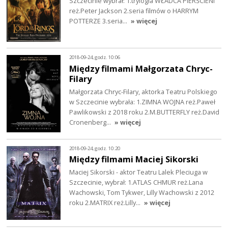
Szczecinie wybrał: 1.trylogia WŁADCA PIERŚCIENI
reż.Peter Jackson 2.seria filmów o HARRYM
POTTERZE 3.seria…
» więcej
2018-09-24, godz. 10:06
Między filmami Małgorzata Chryc-
Filary
Małgorzata Chryc-Filary, aktorka Teatru Polskiego
w Szczecinie wybrała: 1.ZIMNA WOJNA reż.Paweł
Pawlikowski z 2018 roku 2.M.BUTTERFLY reż.David
Cronenberg…
» więcej
2018-09-24, godz. 10:20
Między filmami Maciej Sikorski
Maciej Sikorski - aktor Teatru Lalek Pleciuga w
Szczecinie, wybrał: 1.ATLAS CHMUR reż.Lana
Wachowski, Tom Tykwer, Lilly Wachowski z 2012
roku 2.MATRIX reż.Lilly…
» więcej