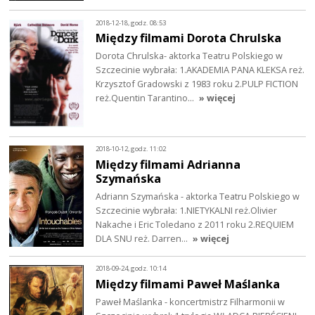
2018-12-18, godz. 08:53
Między filmami Dorota Chrulska
Dorota Chrulska- aktorka Teatru Polskiego w
Szczecinie wybrała: 1.AKADEMIA PANA KLEKSA reż.
Krzysztof Gradowski z 1983 roku 2.PULP FICTION
reż.Quentin Tarantino…
» więcej
2018-10-12, godz. 11:02
Między filmami Adrianna
Szymańska
Adriann Szymańska - aktorka Teatru Polskiego w
Szczecinie wybrała: 1.NIETYKALNI reż.Olivier
Nakache i Eric Toledano z 2011 roku 2.REQUIEM
DLA SNU reż. Darren…
» więcej
2018-09-24, godz. 10:14
Między filmami Paweł Maślanka
Paweł Maślanka - koncertmistrz Filharmonii w