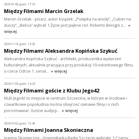
2025-01-06, godz. 17:10
Między Filmami Marcin Grzelak
Marcin Grzelak - pisarz, autor książek: „Pułapka na anioły”, „Cukier na
duszy”, „Beksa” wybrał: 1.Życie jest piękne reż. Roberto Benigni z…
»
więcej
2024-11-18, godz. 13:26
Między Filmami Aleksandra Kopińska Szykuć
Aleksandra Kopińska Szykuć - architekt, producentka wydarzeń
kulturalnych, aktualnie pracująca przy produkcji 10-odcinkowego filmu
o rzece Odrze 1. serial…
» więcej
2024-11-05, godz. 14:23
Między Filmami goście z Klubu Jego42
Klub Jego42 to miejsce w centrum Szczecina, w którym w środowe i
czwartkowe popołudnia można obejrzeć ciekawe filmy i o nich
porozmawiać. Goście audycji…
» więcej
2024-10-02, godz. 15:46
Między Filmami Joanna Skonieczna
Joanna Skonieczna - dziennikarka Radia Szczecin wybrała: 1.Czarny