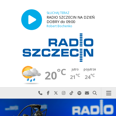
SŁUCHAJ TERAZ
RADIO SZCZECIN NA DZIEŃ
DOBRY do 09:00
Robert Bochenko
°C
jutro
pojutrze
20
°C
°C
21
24
Najlepiej po prostu do nas zadzwoń
Odwiedź nas na Facebook-u
Odwiedź nas na X
Odwiedź nas na Instagram-ie
Odwiedź nas na TikTok-u
Szukaj nas na Spotify
Wyślij do nas w
Szukaj