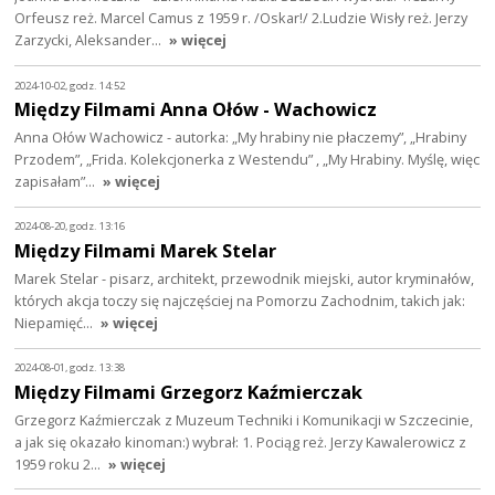
Orfeusz reż. Marcel Camus z 1959 r. /Oskar!/ 2.Ludzie Wisły reż. Jerzy
Zarzycki, Aleksander…
» więcej
2024-10-02, godz. 14:52
Między Filmami Anna Ołów - Wachowicz
Anna Ołów Wachowicz - autorka: „My hrabiny nie płaczemy”, „Hrabiny
Przodem”, „Frida. Kolekcjonerka z Westendu” , „My Hrabiny. Myślę, więc
zapisałam”…
» więcej
2024-08-20, godz. 13:16
Między Filmami Marek Stelar
Marek Stelar - pisarz, architekt, przewodnik miejski, autor kryminałów,
których akcja toczy się najczęściej na Pomorzu Zachodnim, takich jak:
Niepamięć…
» więcej
2024-08-01, godz. 13:38
Między Filmami Grzegorz Kaźmierczak
Grzegorz Kaźmierczak z Muzeum Techniki i Komunikacji w Szczecinie,
a jak się okazało kinoman:) wybrał: 1. Pociąg reż. Jerzy Kawalerowicz z
1959 roku 2…
» więcej