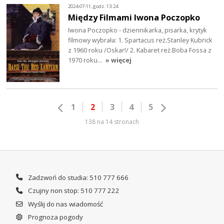
2024-07-11, godz. 13:24
Między Filmami Iwona Poczopko
Iwona Poczopko - dziennikarka, pisarka, krytyk
filmowy wybrała: 1. Spartacus reż.Stanley Kubrick
z 1960 roku /Oskar!/ 2. Kabaret reż.Boba Fossa z
1970 roku…
» więcej
1
2
3
4
5
138 na 14 stronach
Zadzwoń do studia: 510 777 666
Czujny non stop: 510 777 222
Wyślij do nas wiadomość
Prognoza pogody