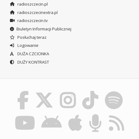
radioszczecin.pl
radioszczecinextra.pl
radioszczecin.tv
Biuletyn Informacji Publicznej
Posłuchaj teraz
Logowanie
DUŻA CZCIONKA
DUŻY KONTRAST