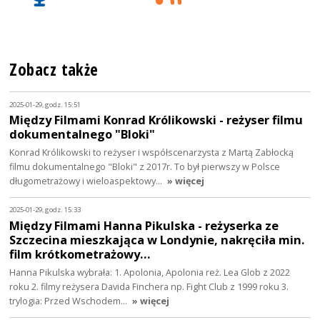
Zobacz także
2025-01-29, godz. 15:51
Między Filmami Konrad Królikowski - reżyser filmu
dokumentalnego "Bloki"
Konrad Królikowski to reżyser i współscenarzysta z Martą Zabłocką
filmu dokumentalnego "Bloki" z 2017r. To był pierwszy w Polsce
długometrażowy i wieloaspektowy…
» więcej
2025-01-29, godz. 15:33
Między Filmami Hanna Pikulska - reżyserka ze
Szczecina mieszkająca w Londynie, nakręciła min.
film krótkometrażowy…
Hanna Pikulska wybrała: 1. Apolonia, Apolonia reż. Lea Glob z 2022
roku 2. filmy reżysera Davida Finchera np. Fight Club z 1999 roku 3.
trylogia: Przed Wschodem…
» więcej