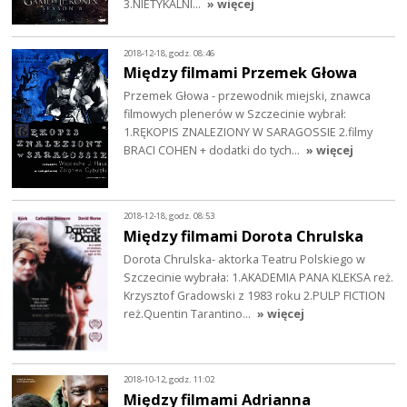
3.NIETYKALNI…
» więcej
2018-12-18, godz. 08:46
Między filmami Przemek Głowa
Przemek Głowa - przewodnik miejski, znawca
filmowych plenerów w Szczecinie wybrał:
1.RĘKOPIS ZNALEZIONY W SARAGOSSIE 2.filmy
BRACI COHEN + dodatki do tych…
» więcej
2018-12-18, godz. 08:53
Między filmami Dorota Chrulska
Dorota Chrulska- aktorka Teatru Polskiego w
Szczecinie wybrała: 1.AKADEMIA PANA KLEKSA reż.
Krzysztof Gradowski z 1983 roku 2.PULP FICTION
reż.Quentin Tarantino…
» więcej
2018-10-12, godz. 11:02
Między filmami Adrianna