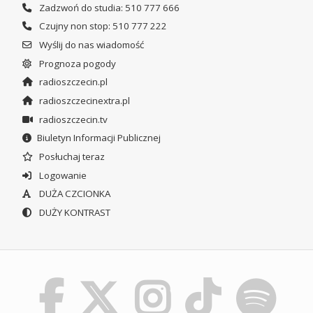
Zadzwoń do studia: 510 777 666
Czujny non stop: 510 777 222
Wyślij do nas wiadomość
Prognoza pogody
radioszczecin.pl
radioszczecinextra.pl
radioszczecin.tv
Biuletyn Informacji Publicznej
Posłuchaj teraz
Logowanie
DUŻA CZCIONKA
DUŻY KONTRAST