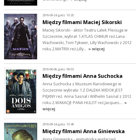
2018-09-24, godz. 10:20
Między filmami Maciej Sikorski
Maciej Sikorski - aktor Teatru Lalek Pleciuga w
Szczecinie, wybrał: 1.ATLAS CHMUR reż.Lana
Wachowski, Tom Tykwer, Lilly Wachowski z 2012
roku 2.MATRIX reż.Lilly…
» więcej
2018-06-08, godz. 09:03
Między filmami Anna Suchocka
Anna Suchocka z Muzeum Narodowego w
Szczecinie wybrała: 1.Z DALEKA WIDOK JEST
PIĘKNY reż. Anna Sasnal i Wilhelm Sasnal z 2012
roku 2.WAKACJE PANA HULOT reż.Jacques…
»
więcej
2018-09-24, godz. 10:49
Między filmami Anna Giniewska
Anna Giniewska - animatorka wydarzeń