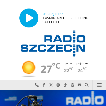
SŁUCHAJ TERAZ
TASMIN ARCHER - SLEEPING
SATELLITE
°C
jutro
pojutrze
27
°C
°C
22
24
Najlepiej po prostu do nas zadzwoń
Odwiedź nas na Facebook-u
Odwiedź nas na X
Odwiedź nas na Instagram-ie
Odwiedź nas na TikTok-u
Szukaj nas na Spotify
Wyślij do nas w
Szukaj