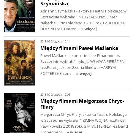
Szymańska
Adriann Szymańska - aktorka Teatru Polskiego w
Szczecinie wybrała: 1.NIETYKALNI reż.Olivier
Nakache i Eric Toledano z 2011 roku 2.REQUIEM
DLA SNU reż. Darren…
» więcej
2018-09-24, godz. 10:14
Między filmami Paweł Maślanka
Paweł Maślanka - koncertmistrz Filharmonii w
Szczecinie wybrał: 1.trylogia WŁADCA PIERŚCIENI
reż.Peter Jackson 2.seria filmów o HARRYM
POTTERZE 3.seria…
» więcej
2018-09-24, godz. 10:06
Między filmami Małgorzata Chryc-
Filary
Małgorzata Chryc-Filary, aktorka Teatru Polskiego
w Szczecinie wybrała: 1.ZIMNA WOJNA reż.Paweł
Pawlikowski z 2018 roku 2.M.BUTTERFLY reż.David
Cronenberg…
» więcej