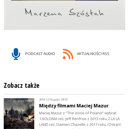
PODCAST AUDIO
AKTUALNOŚCI RSS
Zobacz także
2018-12-18, godz. 09:01
Między filmami Maciej Mazur
Maciej Mazur z "The Voice of Poland" wybrał:
1.KOLONIA reż. Jeff Renfroe z 2013 roku 2.LA LA
LAND reż. Damien Chazelle z 2017 roku /Oskar!/