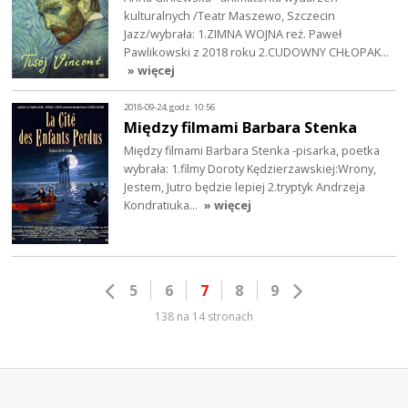
kulturalnych /Teatr Maszewo, Szczecin
Jazz/wybrała: 1.ZIMNA WOJNA reż. Paweł
Pawlikowski z 2018 roku 2.CUDOWNY CHŁOPAK…
» więcej
2018-09-24, godz. 10:56
Między filmami Barbara Stenka
Między filmami Barbara Stenka -pisarka, poetka
wybrała: 1.filmy Doroty Kędzierzawskiej:Wrony,
Jestem, Jutro będzie lepiej 2.tryptyk Andrzeja
Kondratiuka…
» więcej
5
6
7
8
9
138 na 14 stronach