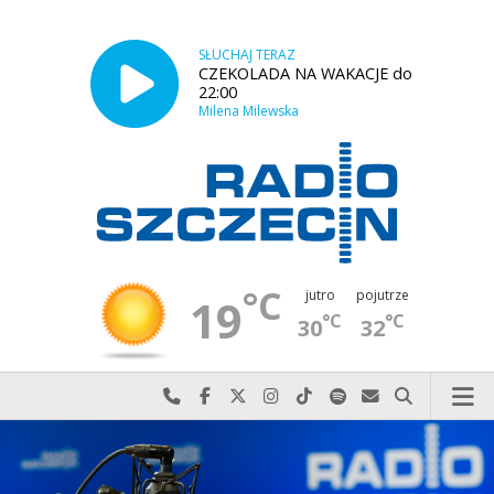
SŁUCHAJ TERAZ
CZEKOLADA NA WAKACJE do
22:00
Milena Milewska
°C
jutro
pojutrze
19
°C
°C
30
32
Najlepiej po prostu do nas zadzwoń
Odwiedź nas na Facebook-u
Odwiedź nas na X
Odwiedź nas na Instagram-ie
Odwiedź nas na TikTok-u
Szukaj nas na Spotify
Wyślij do nas w
Szukaj