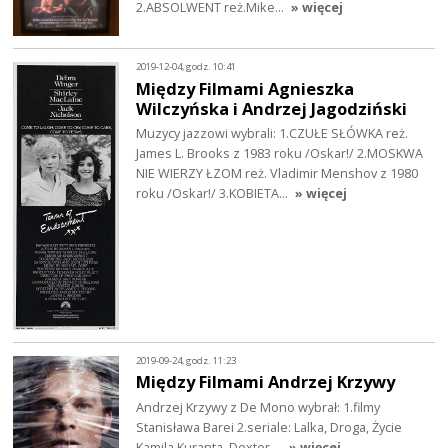
2.ABSOLWENT reż.Mike…
» więcej
2019-12-04, godz. 10:41
Między Filmami Agnieszka
Wilczyńska i Andrzej Jagodziński
Muzycy jazzowi wybrali: 1.CZUŁE SŁÓWKA reż.
James L. Brooks z 1983 roku /Oskar!/ 2.MOSKWA
NIE WIERZY ŁZOM reż. Vladimir Menshov z 1980
roku /Oskar!/ 3.KOBIETA…
» więcej
2019-09-24, godz. 11:23
Między Filmami Andrzej Krzywy
Andrzej Krzywy z De Mono wybrał: 1.filmy
Stanisława Barei 2.seriale: Lalka, Droga, Życie
Kamila Kuranta, Dexter....
» więcej