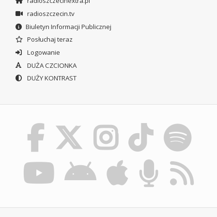
radioszczecinextra.pl
radioszczecin.tv
Biuletyn Informacji Publicznej
Posłuchaj teraz
Logowanie
DUŻA CZCIONKA
DUŻY KONTRAST