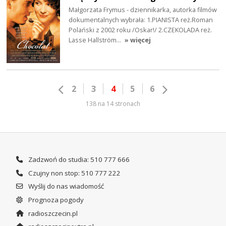
Małgorzata Frymus - dziennikarka, autorka filmów
dokumentalnych wybrała: 1.PIANISTA reż.Roman
Polański z 2002 roku /Oskar!/ 2.CZEKOLADA reż.
Lasse Hallström…
» więcej
2
3
4
5
6
138 na 14 stronach
Zadzwoń do studia: 510 777 666
Czujny non stop: 510 777 222
Wyślij do nas wiadomość
Prognoza pogody
radioszczecin.pl