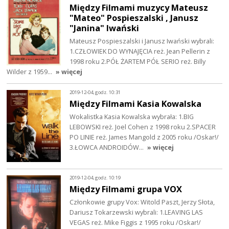
Między Filmami muzycy Mateusz
"Mateo" Pospieszalski , Janusz
"Janina" Iwański
Mateusz Pospieszalski i Janusz Iwański wybrali:
1.CZŁOWIEK DO WYNAJĘCIA reż. Jean Pellerin z
1998 roku 2.PÓŁ ŻARTEM PÓŁ SERIO reż. Billy
Wilder z 1959…
» więcej
2019-12-04, godz. 10:31
Między Filmami Kasia Kowalska
Wokalistka Kasia Kowalska wybrała: 1.BIG
LEBOWSKI reż. Joel Cohen z 1998 roku 2.SPACER
PO LINIE reż. James Mangold z 2005 roku /Oskar!/
3.ŁOWCA ANDROIDÓW…
» więcej
2019-12-04, godz. 10:19
Między Filmami grupa VOX
Członkowie grupy Vox: Witold Paszt, Jerzy Słota,
Dariusz Tokarzewski wybrali: 1.LEAVING LAS
VEGAS reż. Mike Figgis z 1995 roku /Oskar!/