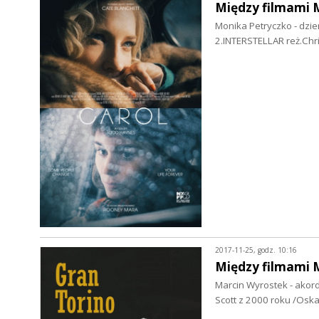
Między filmami 
Monika Petryczko - dzi
2.INTERSTELLAR reż.Chr
2017-11-25, godz. 10:16
Między filmami 
Marcin Wyrostek - akord
Scott z 2000 roku /Oska