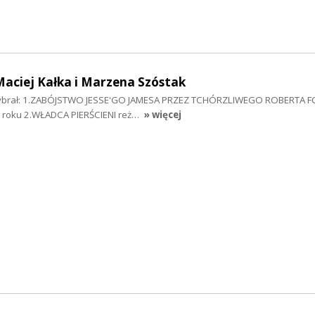
aciej Kałka i Marzena Szóstak
wybrał: 1.ZABÓJSTWO JESSE'GO JAMESA PRZEZ TCHÓRZLIWEGO ROBERTA F
 roku 2.WŁADCA PIERŚCIENI reż…
» więcej