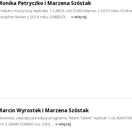
Monika Petryczko i Marzena Szóstak
ennikarz muzyczny wybrała: 1.CAROL reż.Todd Haynes z 2015 roku /Oskar
istopher Nolan z 2014 roku 3.MIĘDZY…
» więcej
Marcin Wyrostek i Marzena Szóstak
eonista, zwycięzca II edycji programu "Mam Talent" wybrał: 1.GLADIATOR 
r!/ 2.GRAN TORINO reż. Clint…
» więcej