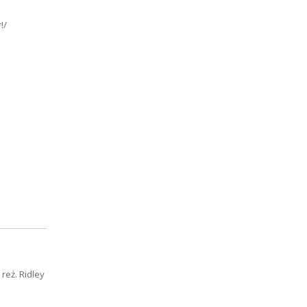
!/
reż. Ridley