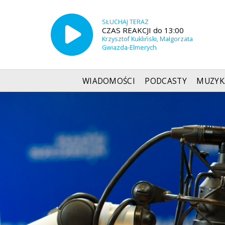
SŁUCHAJ TERAZ
CZAS REAKCJI do 13:00
Krzysztof Kukliński, Małgorzata
Gwiazda-Elmerych
WIADOMOŚCI
PODCASTY
MUZYK