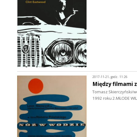
2017-11-21, godz. 11:26
Między filmami z
Tomasz Skierczyński/wok
1992 roku 2.MŁODE WIL