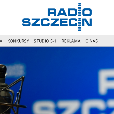
A
KONKURSY
STUDIO S-1
REKLAMA
O NAS