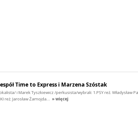
espół Time to Express i Marzena Szóstak
alista/ i Marek Tyszkiewicz /perkusista/wybrali: 1.PSY reż. Władysław P
KI reż. Jarosław Żamojda…
» więcej