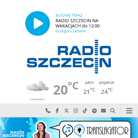
SŁUCHAJ TERAZ
RADIO SZCZECIN NA
WAKACJACH do 12:00
Grzegorz Lament
°C
jutro
pojutrze
20
°C
°C
21
24
Najlepiej po prostu do nas zadzwoń
Odwiedź nas na Facebook-u
Odwiedź nas na X
Odwiedź nas na Instagram-ie
Odwiedź nas na TikTok-u
Szukaj nas na Spotify
Wyślij do nas w
Szukaj