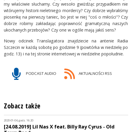
my właściwie słuchamy. Czy wesoło gwiżdżąc przypadkiem nie
wtórujemy historii nieletniego mordercy? Czy dobrze wybraliśmy
piosenkę na pierwszy taniec, bo jest w niej "coś o miłości"? Czy
dobrze robimy zakładając poprawność gramatyczną naszych
ukochanych przebojów? Czy one w ogóle mają jakiś sens?
Nowy odcinek Translagatora znajdziecie na antenie Radia
Szczecin w każdą sobotę po godzinie 9 (powtórka w niedzielę po
godz. 13) i na tej stronie internetowej w niedzielne popołudnie.
PODCAST AUDIO
AKTUALNOŚCI RSS
Zobacz także
2020-01-04, godz. 16:20
[24.08.2019] Lil Nas X feat. Billy Ray Cyrus - Old