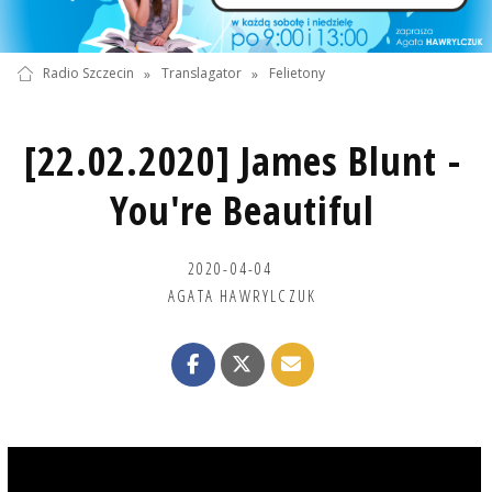
Radio Szczecin
»
Translagator
»
Felietony
[22.02.2020] James Blunt -
You're Beautiful
2020-04-04
AGATA HAWRYLCZUK