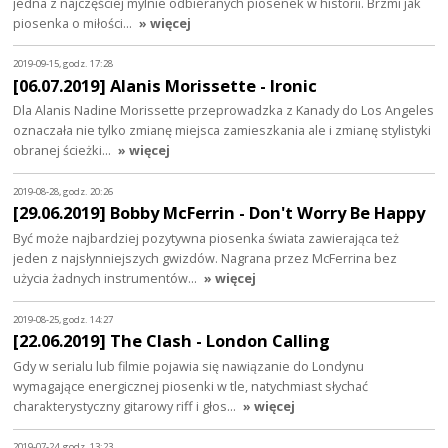
jedna z najczęściej mylnie odbieranych piosenek w historii. Brzmi jak
piosenka o miłości…
» więcej
2019-09-15, godz. 17:28
[06.07.2019] Alanis Morissette - Ironic
Dla Alanis Nadine Morissette przeprowadzka z Kanady do Los Angeles
oznaczała nie tylko zmianę miejsca zamieszkania ale i zmianę stylistyki
obranej ścieżki…
» więcej
2019-08-28, godz. 20:26
[29.06.2019] Bobby McFerrin - Don't Worry Be Happy
Być może najbardziej pozytywna piosenka świata zawierająca też
jeden z najsłynniejszych gwizdów. Nagrana przez McFerrina bez
użycia żadnych instrumentów…
» więcej
2019-08-25, godz. 14:27
[22.06.2019] The Clash - London Calling
Gdy w serialu lub filmie pojawia się nawiązanie do Londynu
wymagające energicznej piosenki w tle, natychmiast słychać
charakterystyczny gitarowy riff i głos…
» więcej
2019-07-24, godz. 13:23