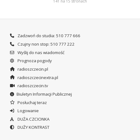
141 na 15 stronach
Zadzwoń do studia: 510 777 666
Czujny non stop: 510 777 222
Wyślij do nas wiadomość
Prognoza pogody
radioszczecin.pl
radioszczecinextra.pl
radioszczecin.tv
Biuletyn Informacji Publicznej
Posłuchaj teraz
Logowanie
DUŻA CZCIONKA
DUŻY KONTRAST