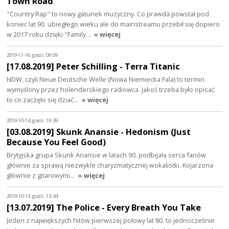
Town Road
"Country Rap" to nowy gatunek muzyczny. Co prawda powstał pod
koniec lat 90. ubiegłego wieku ale do mainstreamu przebił się dopiero
w 2017 roku dzięki "Family…
» więcej
2019-11-16, godz. 09:09
[17.08.2019] Peter Schilling - Terra Titanic
NDW, czyli Neue Deutsche Welle (Nowa Niemiecka Fala) to termin
wymyślony przez holenderskiego radiowca. Jakoś trzeba było opisać
to co zaczęło się dziać…
» więcej
2019-10-14, godz. 19:39
[03.08.2019] Skunk Anansie - Hedonism (Just
Because You Feel Good)
Brytyjska grupa Skunk Anansie w latach 90. podbijała serca fanów
głównie za sprawą niezwykle charyzmatycznej wokalistki. Kojarzona
głównie z gitarowymi…
» więcej
2019-10-13, godz. 13:44
[13.07.2019] The Police - Every Breath You Take
Jeden z największych hitów pierwszej połowy lat 80. to jednocześnie