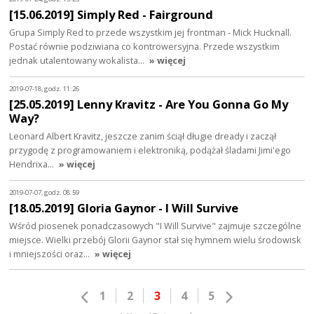
[15.06.2019] Simply Red - Fairground
Grupa Simply Red to przede wszystkim jej frontman - Mick Hucknall.
Postać równie podziwiana co kontrowersyjna. Przede wszystkim
jednak utalentowany wokalista…
» więcej
2019-07-18, godz. 11:26
[25.05.2019] Lenny Kravitz - Are You Gonna Go My
Way?
Leonard Albert Kravitz, jeszcze zanim ściął długie dready i zaczął
przygodę z programowaniem i elektroniką, podążał śladami Jimi'ego
Hendrixa…
» więcej
2019-07-07, godz. 08:59
[18.05.2019] Gloria Gaynor - I Will Survive
Wśród piosenek ponadczasowych "I Will Survive" zajmuje szczególne
miejsce. Wielki przebój Glorii Gaynor stał się hymnem wielu środowisk
i mniejszości oraz…
» więcej
1
2
3
4
5