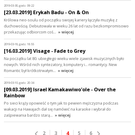
2019-03-30, godz. 09:22
[23.03.2019] Erykah Badu - On & On
Królowa neo-soulu od początku swojej kariery łączyła muzykę z
duchowością. Debiutowała w wieku 26 lat od razu bezkompromisowo
przekazując odbiorcom coś…
» więcej
2019-03-18, godz. 18:55
[16.03.2019] Visage - Fade to Grey
Na początku lat 80. ubiegłego wieku wiele zjawisk muzycznych było
nowych. Wśród nich syntezatory, komputery i... romantycy. New
Romantic był krótkotrwałym…
» więcej
2019-03-10, godz. 20:34
[09.03.2019] Israel Kamakawiwo'ole - Over the
Rainbow
Po sieci krąży opowieść o tym jak to pewien mężczyzna podczas
wakacji na Hawajach dał się namówić na karaoke i wybrał do
zaśpiewania bardzo starą…
» więcej
2
3
4
5
6