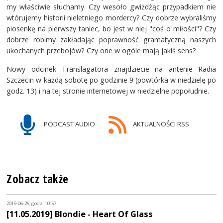
my właściwie słuchamy. Czy wesoło gwiżdżąc przypadkiem nie
wtórujemy historii nieletniego mordercy? Czy dobrze wybraliśmy
piosenkę na pierwszy taniec, bo jest w niej "coś o miłości"? Czy
dobrze robimy zakładając poprawność gramatyczną naszych
ukochanych przebojów? Czy one w ogóle mają jakiś sens?
Nowy odcinek Translagatora znajdziecie na antenie Radia
Szczecin w każdą sobotę po godzinie 9 (powtórka w niedzielę po
godz. 13) i na tej stronie internetowej w niedzielne popołudnie.
PODCAST AUDIO
AKTUALNOŚCI RSS
Zobacz także
2019-06-25, godz. 10:57
[11.05.2019] Blondie - Heart Of Glass