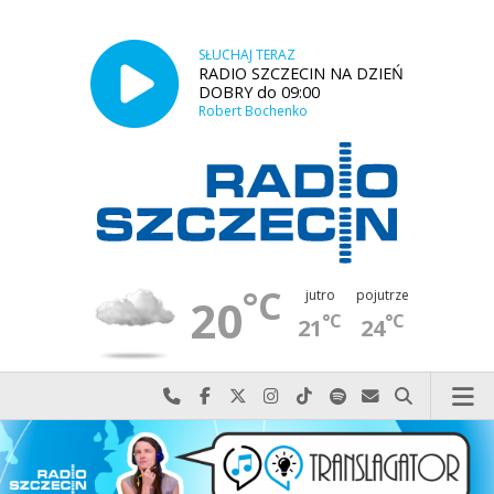
SŁUCHAJ TERAZ
RADIO SZCZECIN NA DZIEŃ
DOBRY do 09:00
Robert Bochenko
°C
jutro
pojutrze
20
°C
°C
21
24
Najlepiej po prostu do nas zadzwoń
Odwiedź nas na Facebook-u
Odwiedź nas na X
Odwiedź nas na Instagram-ie
Odwiedź nas na TikTok-u
Szukaj nas na Spotify
Wyślij do nas w
Szukaj