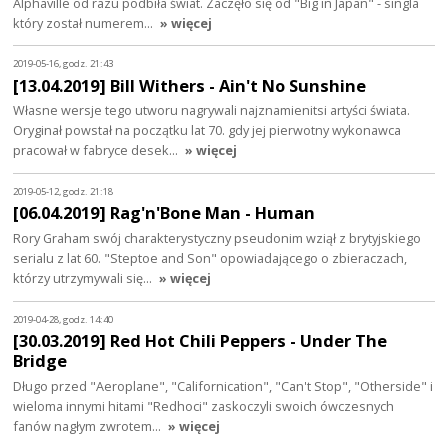
Alphaville od razu podbiła świat. Zaczęło się od "Big in Japan" - singla
który został numerem…
» więcej
2019-05-16, godz. 21:43
[13.04.2019] Bill Withers - Ain't No Sunshine
Własne wersje tego utworu nagrywali najznamienitsi artyści świata.
Oryginał powstał na początku lat 70. gdy jej pierwotny wykonawca
pracował w fabryce desek…
» więcej
2019-05-12, godz. 21:18
[06.04.2019] Rag'n'Bone Man - Human
Rory Graham swój charakterystyczny pseudonim wziął z brytyjskiego
serialu z lat 60. "Steptoe and Son" opowiadającego o zbieraczach,
którzy utrzymywali się…
» więcej
2019-04-28, godz. 14:40
[30.03.2019] Red Hot Chili Peppers - Under The
Bridge
Długo przed "Aeroplane", "Californication", "Can't Stop", "Otherside" i
wieloma innymi hitami "Redhoci" zaskoczyli swoich ówczesnych
fanów nagłym zwrotem…
» więcej