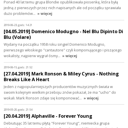
Ponad 40 lat temu grupa Blondie opublikowała piosenkę, która byłą
jedną z pierwszych przez nich napisanych ale od początku sprawiała
dużo problemów…
» więcej
2019-06-23, godz. 14:21
[04.05.2019] Domenico Modugno - Nel Blu Dipinto Di
Blu (Volare)
Wydany na początku 1958 roku singiel Domenico Modugno,
pierwszego włoskiego "cantautore" czyli komponującego i piszącego
wokalisty, najpierw wygrał ósmy…
» więcej
2019-06-15, godz. 21:52
[27.04.2019] Mark Ronson & Miley Cyrus - Nothing
Breaks Like A Heart
Jeden z najpopularniejszych producentów muzycznych świata w
swoim kolejnym wielkim przeboju znów pokazał, że ma "ucho" do
wokali. Mark Ronson zdaje się komponować…
» więcej
2019-05-20, godz. 21:54
[20.04.2019] Alphaville - Forever Young
Debiutując 35 lat temu płytą "Forever Young", niemiecka grupa