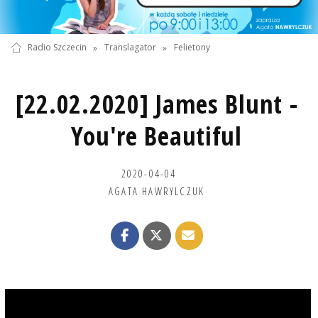
Radio Szczecin
»
Translagator
»
Felietony
[22.02.2020] James Blunt -
You're Beautiful
2020-04-04
AGATA HAWRYLCZUK