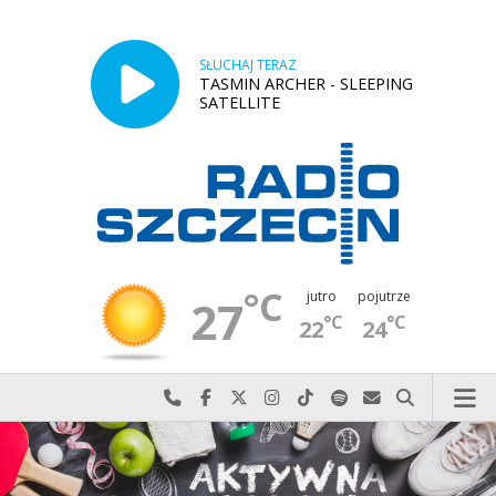
SŁUCHAJ TERAZ
TASMIN ARCHER - SLEEPING
SATELLITE
°C
jutro
pojutrze
27
°C
°C
22
24
Najlepiej po prostu do nas zadzwoń
Odwiedź nas na Facebook-u
Odwiedź nas na X
Odwiedź nas na Instagram-ie
Odwiedź nas na TikTok-u
Szukaj nas na Spotify
Wyślij do nas w
Szukaj