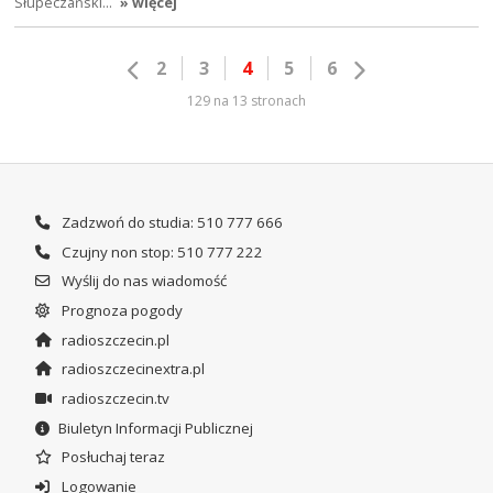
Słupeczański…
» więcej
2
3
4
5
6
129 na 13 stronach
Zadzwoń do studia: 510 777 666
Czujny non stop: 510 777 222
Wyślij do nas wiadomość
Prognoza pogody
radioszczecin.pl
radioszczecinextra.pl
radioszczecin.tv
Biuletyn Informacji Publicznej
Posłuchaj teraz
Logowanie