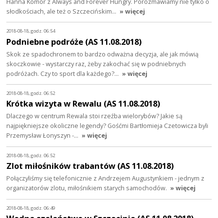
Hanna Komór z Always and Forever Hungry. Porozmawiamy nie tylko o
słodkościach, ale też o Szczecińskim…
» więcej
2018-08-18, godz. 06:54
Podniebne podróże (AS 11.08.2018)
Skok ze spadochronem to bardzo odważna decyzja, ale jak mówią
skoczkowie - wystarczy raz, żeby zakochać się w podniebnych
podróżach. Czy to sport dla każdego?…
» więcej
2018-08-18, godz. 06:52
Krótka wizyta w Rewalu (AS 11.08.2018)
Dlaczego w centrum Rewala stoi rzeźba wielorybów? Jakie są
najpiękniejsze okoliczne legendy? Gośćmi Bartłomieja Czetowicza byli
Przemysław Łonyszyn -…
» więcej
2018-08-18, godz. 06:52
Zlot miłośników trabantów (AS 11.08.2018)
Połączyliśmy się telefonicznie z Andrzejem Augustynkiem - jednym z
organizatorów zlotu, miłośnikiem starych samochodów.
» więcej
2018-08-18, godz. 06:49