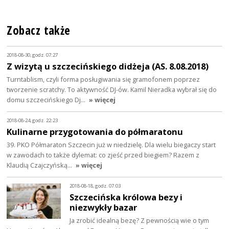
Zobacz także
2018-08-30, godz. 07:27
Z wizytą u szczecińskiego didżeja (AS. 8.08.2018)
Turntablism, czyli forma posługiwania się gramofonem poprzez
tworzenie scratchy. To aktywność DJ-ów. Kamil Nieradka wybrał się do
domu szczecińskiego Dj…
» więcej
2018-08-24, godz. 22:23
Kulinarne przygotowania do półmaratonu
39. PKO Półmaraton Szczecin już w niedzielę. Dla wielu biegaczy start
w zawodach to także dylemat: co zjeść przed biegiem? Razem z
Klaudią Czajczyńską…
» więcej
2018-08-18, godz. 07:03
Szczecińska królowa bezy i
niezwykły bazar
Ja zrobić idealną bezę? Z pewnością wie o tym