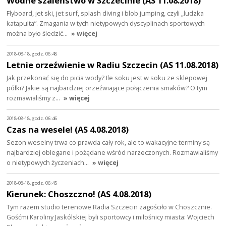
Wodne szaleństwo w Szczecinie (AS 11.08.2018)
Flyboard, jet ski, jet surf, splash diving i blob jumping, czyli „ludzka
katapulta”. Zmagania w tych nietypowych dyscyplinach sportowych
można było śledzić…
» więcej
2018-08-18, godz. 06:48
Letnie orzeźwienie w Radiu Szczecin (AS 11.08.2018)
Jak przekonać się do picia wody? Ile soku jest w soku ze sklepowej
półki? Jakie są najbardziej orzeźwiające połączenia smaków? O tym
rozmawialiśmy z…
» więcej
2018-08-18, godz. 06:46
Czas na wesele! (AS 4.08.2018)
Sezon weselny trwa co prawda cały rok, ale to wakacyjne terminy są
najbardziej oblegane i pożądane wśród narzeczonych. Rozmawialiśmy
o nietypowych życzeniach…
» więcej
2018-08-18, godz. 06:45
Kierunek: Choszczno! (AS 4.08.2018)
Tym razem studio terenowe Radia Szczecin zagościło w Choszcznie.
Gośćmi Karoliny Jaskólskiej byli sportowcy i miłośnicy miasta: Wojciech