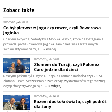
Zobacz także
2020-05-02, godz. 07:49
Co był pierwsze: joga czy rower, czyli Rowerowa
Joginka
Gościem Aktywnej Soboty była Monika Leszko, która na Instagramie
prowadzi profil Rowerowa Joginka. Tam dzieli się i zaraża innych
swoimi aktywnościami, a…
» więcej
2020-03-02, godz. 16:09
Złomem do Turcji, czyli Polonez
Caro jedzie dla dzieci
Naszymi gośćmi byli Lucyna Dunajska i Tomasz Badocha czyli Z1FSO
Złombol Team. Szczecinianie zamierzają wystartować w tegorocznej
edycji charytatywnego rajdu…
» więcej
2020-02-15, godz. 06:51
Razem dookoła świata, czyli podróż
dla żony