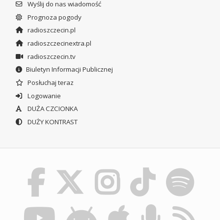
Wyślij do nas wiadomość
Prognoza pogody
radioszczecin.pl
radioszczecinextra.pl
radioszczecin.tv
Biuletyn Informacji Publicznej
Posłuchaj teraz
Logowanie
DUŻA CZCIONKA
DUŻY KONTRAST