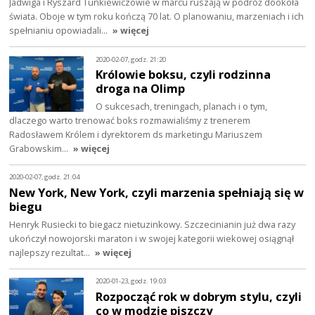
Jadwiga i Ryszard Tunkiewiczowie w marcu ruszają w podróż dookoła
świata. Oboje w tym roku kończą 70 lat. O planowaniu, marzeniach i ich
spełnianiu opowiadali…
» więcej
2020-02-07, godz. 21:20
Królowie boksu, czyli rodzinna
droga na Olimp
O sukcesach, treningach, planach i o tym,
dlaczego warto trenować boks rozmawialiśmy z trenerem
Radosławem Królem i dyrektorem ds marketingu Mariuszem
Grabowskim…
» więcej
2020-02-07, godz. 21:04
New York, New York, czyli marzenia spełniają się w
biegu
Henryk Rusiecki to biegacz nietuzinkowy. Szczecinianin już dwa razy
ukończył nowojorski maraton i w swojej kategorii wiekowej osiągnął
najlepszy rezultat…
» więcej
2020-01-23, godz. 19:03
Rozpocząć rok w dobrym stylu, czyli
co w modzie piszczy