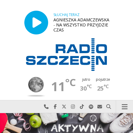
SŁUCHAJ TERAZ
AGNIESZKA ADAMCZEWSKA
- NA WSZYSTKO PRZYJDZIE
CZAS
°C
jutro
pojutrze
11
°C
°C
30
25
Najlepiej po prostu do nas zadzwoń
Odwiedź nas na Facebook-u
Odwiedź nas na X
Odwiedź nas na Instagram-ie
Odwiedź nas na TikTok-u
Szukaj nas na Spotify
Wyślij do nas w
Szukaj