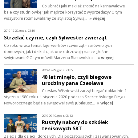
Co ubrać i jaki makijaż zrobić na karnawałowe
bale czy studniówkę? Jak mądrze korzystać z wyprzedaży? O tym
wszystkim rozmawialiśmy ze stylistką Sylwią…
» więcej
2019-12-29, godz. 23:10
Strzelać czy nie, czyli Sylwester zwierząt
Co roku wraca temat fajerwerków i zwierząt - zarówno tych
domowych, jak i dzikich. Jak one odczuwają nasze głośne
świętowanie? O tym mówili Marzena Białowolska…
» więcej
2019-12-29, godz. 23:05
40 lat minęło, czyli biegowe
urodziny pana Czesława
Czesław Wiśniewski zaczął biegać dokładnie 1
stycznia 1980 roku. 1 stycznia 2020 podczas Szczecińskiego Biegu
Noworocznego będzie świętował swój jubileusz…
» więcej
2019-09-10, godz. 08:12
Ruszyły nabory do szkółek
tenisowych SKT
Zajęcia dla dzieci i dorosłych. Dla początkujących i zaawansowanych.