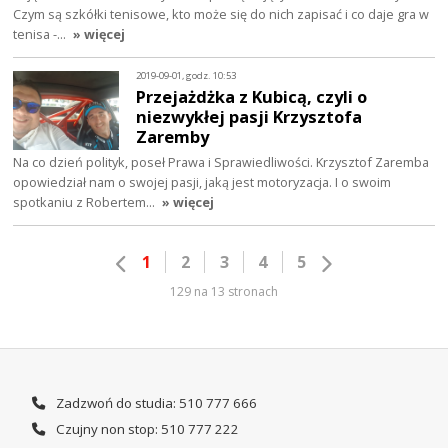
Czym są szkółki tenisowe, kto może się do nich zapisać i co daje gra w
tenisa -…
» więcej
2019-09-01, godz. 10:53
Przejażdżka z Kubicą, czyli o
niezwykłej pasji Krzysztofa
Zaremby
Na co dzień polityk, poseł Prawa i Sprawiedliwości. Krzysztof Zaremba
opowiedział nam o swojej pasji, jaką jest motoryzacja. I o swoim
spotkaniu z Robertem…
» więcej
1
2
3
4
5
129 na 13 stronach
Zadzwoń do studia: 510 777 666
Czujny non stop: 510 777 222