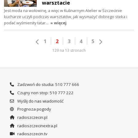
warsztacie
Jest moda na wołowinę, a więc w Kulinarnym Atelier w Szczecinie
kucharze uczyli podczas warsztatów, jak wysmażyć dobrego steka i
podać wyśmienity tatar…
» więcej
1
2
3
4
5
129 na 13 stronach
Zadzwoń do studia: 510 777 666
Czujny non stop: 510 777 222
Wyślij do nas wiadomość
Prognoza pogody
radioszczecin.pl
radioszczecinextra.pl
radioszczecin.tv