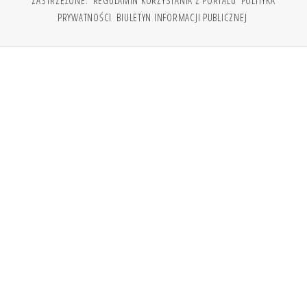
ZASTRZEŻONE.
REGULAMIN KORZYSTANIA Z PORTALU
POLITYKA
PRYWATNOŚCI
BIULETYN INFORMACJI PUBLICZNEJ