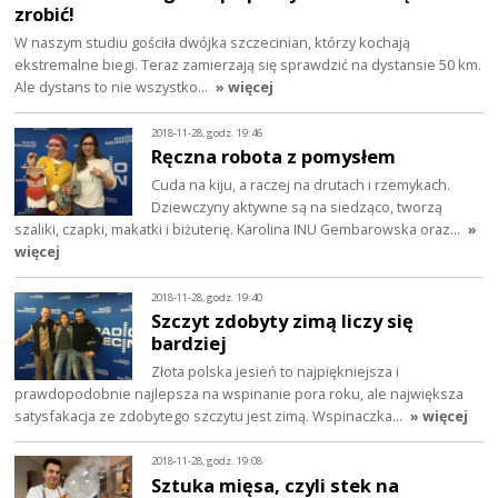
zrobić!
W naszym studiu gościła dwójka szczecinian, którzy kochają
ekstremalne biegi. Teraz zamierzają się sprawdzić na dystansie 50 km.
Ale dystans to nie wszystko…
» więcej
2018-11-28, godz. 19:46
Ręczna robota z pomysłem
Cuda na kiju, a raczej na drutach i rzemykach.
Dziewczyny aktywne są na siedząco, tworzą
szaliki, czapki, makatki i biżuterię. Karolina INU Gembarowska oraz…
»
więcej
2018-11-28, godz. 19:40
Szczyt zdobyty zimą liczy się
bardziej
Złota polska jesień to najpiękniejsza i
prawdopodobnie najlepsza na wspinanie pora roku, ale największa
satysfakacja ze zdobytego szczytu jest zimą. Wspinaczka…
» więcej
2018-11-28, godz. 19:08
Sztuka mięsa, czyli stek na