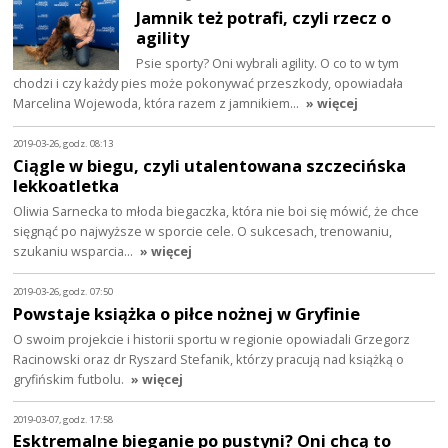
Jamnik też potrafi, czyli rzecz o
agility
Psie sporty? Oni wybrali agility. O co to w tym
chodzi i czy każdy pies może pokonywać przeszkody, opowiadała
Marcelina Wojewoda, która razem z jamnikiem…
» więcej
2019-03-26, godz. 08:13
Ciągle w biegu, czyli utalentowana szczecińska
lekkoatletka
Oliwia Sarnecka to młoda biegaczka, która nie boi się mówić, że chce
sięgnąć po najwyższe w sporcie cele. O sukcesach, trenowaniu,
szukaniu wsparcia…
» więcej
2019-03-26, godz. 07:50
Powstaje książka o piłce nożnej w Gryfinie
O swoim projekcie i historii sportu w regionie opowiadali Grzegorz
Racinowski oraz dr Ryszard Stefanik, którzy pracują nad książką o
gryfińskim futbolu.
» więcej
2019-03-07, godz. 17:58
Esktremalne bieganie po pustyni? Oni chcą to