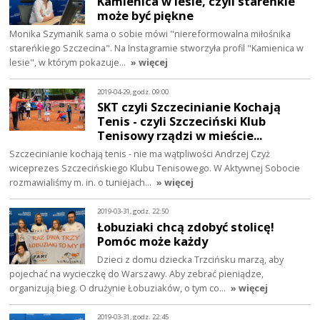
Kamienica w lesie, czyli stareńkie
może być piękne
Monika Szymanik sama o sobie mówi "niereformowalna miłośnika
stareńkiego Szczecina". Na Instagramie stworzyła profil "Kamienica w
lesie", w którym pokazuje…
» więcej
2019-04-29, godz. 09:00
SKT czyli Szczecinianie Kochają
Tenis - czyli Szczeciński Klub
Tenisowy rządzi w mieście...
Szczecinianie kochają tenis - nie ma wątpliwości Andrzej Czyż
wiceprezes Szczecińskiego Klubu Tenisowego. W Aktywnej Sobocie
rozmawialiśmy m. in. o tuniejach…
» więcej
2019-03-31, godz. 22:50
Łobuziaki chcą zdobyć stolicę!
Pomóc może każdy
Dzieci z domu dziecka Trzcińsku marzą, aby
pojechać na wycieczkę do Warszawy. Aby zebrać pieniądze,
organizują bieg. O drużynie Łobuziaków, o tym co…
» więcej
2019-03-31, godz. 22:45