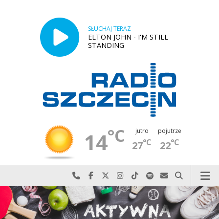
SŁUCHAJ TERAZ
ELTON JOHN - I'M STILL
STANDING
°C
jutro
pojutrze
14
°C
°C
27
22
Najlepiej po prostu do nas zadzwoń
Odwiedź nas na Facebook-u
Odwiedź nas na X
Odwiedź nas na Instagram-ie
Odwiedź nas na TikTok-u
Szukaj nas na Spotify
Wyślij do nas w
Szukaj