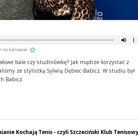
ch na karnawał
wałowe bale czy studniówkę? Jak mądrze korzystać z
śmy ze stylistką Sylwią Dębiec-Babicz. W studiu był
ch Babicz.
nianie Kochają Tenis - czyli Szczeciński Klub Tenisowy