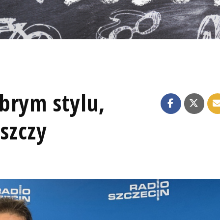
brym stylu,
iszczy