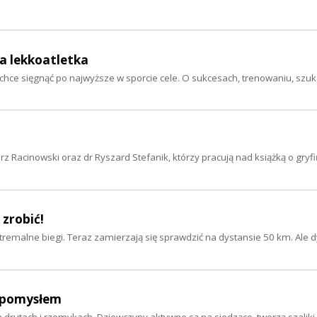
ka lekkoatletka
e chce sięgnąć po najwyższe w sporcie cele. O sukcesach, trenowaniu, szu
orz Racinowski oraz dr Ryszard Stefanik, którzy pracują nad książką o gryf
 zrobić!
tremalne biegi. Teraz zamierzają się sprawdzić na dystansie 50 km. Ale d
 pomysłem
a drutach i rzemykach. Dziewczyny aktywne są na siedząco, tworzą szaliki,