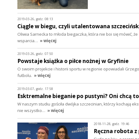
2019-03-26, godz. 08:13
Ciągle w biegu, czyli utalentowana szczecińs
Oliwia Sarnecka to młoda biegaczka, która nie boi się mówić, ż
wsparcia…
» więcej
2019-03-26, godz. 07:50
Powstaje książka o piłce nożnej w Gryfinie
O swoim projekcie i historii sportu w regionie opowiadali Grzeg
futbolu.
» więcej
2019-03-07, godz. 17:58
Esktremalne bieganie po pustyni? Oni chcą to
W naszym studiu gościła dwójka szczecinian, którzy kochają eks
nie wszystko…
» więcej
2018-11-28, godz. 19:46
Ręczna robota z
Cuda na kiju, a raczej n