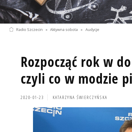
Radio Szczecin
»
Aktywna sobota
»
Audycje
Rozpocząć rok w do
czyli co w modzie p
2020-01-23
KATARZYNA ŚWIERCZYŃSKA