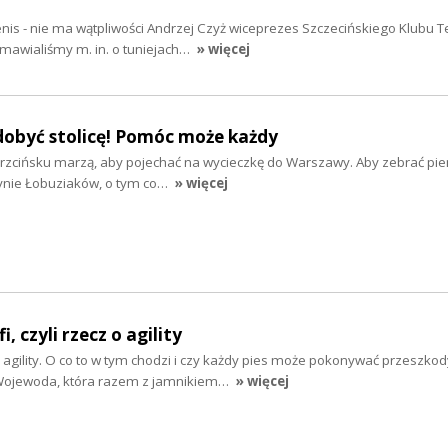
enis - nie ma wątpliwości Andrzej Czyż wiceprezes Szczecińskiego Klubu 
mawialiśmy m. in. o tuniejach…
» więcej
dobyć stolicę! Pomóc może każdy
Trzcińsku marzą, aby pojechać na wycieczkę do Warszawy. Aby zebrać pie
żynie Łobuziaków, o tym co…
» więcej
, czyli rzecz o agility
i agility. O co to w tym chodzi i czy każdy pies może pokonywać przeszkod
Wojewoda, która razem z jamnikiem…
» więcej