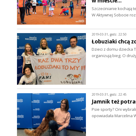
w mieście...
Szczecinianie kochają t
W Aktywnej Sobocie roz
2019-03-31, godz. 22:50
Łobuziaki chcą z
Dzieci z domu dziecka 
organizują bieg. O dru
2019-03-31, godz. 22:45
Jamnik też potrafi
Psie sporty? Oni wybral
opowiadała Marcelina 