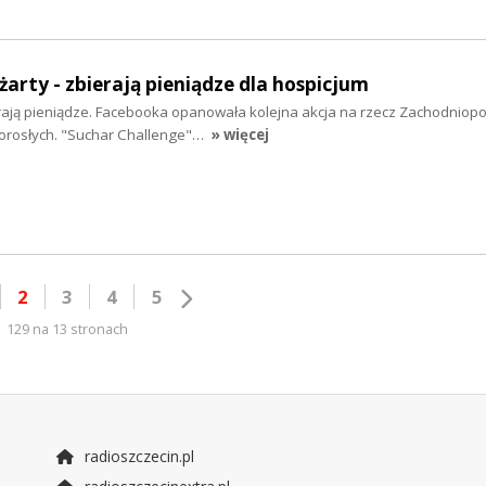
a żarty - zbierają pieniądze dla hospicjum
erają pieniądze. Facebooka opanowała kolejna akcja na rzecz Zachodnio
Dorosłych. "Suchar Challenge"…
» więcej
2
3
4
5
129 na 13 stronach
radioszczecin.pl