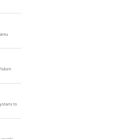
kaniu
ińskim
ystans to
 czapki,