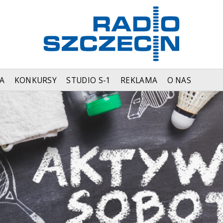
A
KONKURSY
STUDIO S-1
REKLAMA
O NAS