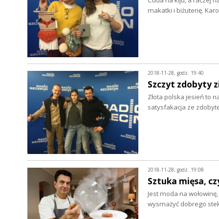
makatki i biżuterię. K
2018-11-28, godz. 19:40
Szczyt zdobyty zi
Złota polska jesień to 
satysfakacja ze zdobyt
2018-11-28, godz. 19:08
Sztuka mięsa, cz
Jest moda na wołowinę, 
wysmażyć dobrego stek