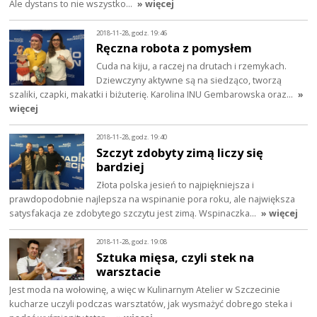
Ale dystans to nie wszystko…
» więcej
2018-11-28, godz. 19:46
Ręczna robota z pomysłem
Cuda na kiju, a raczej na drutach i rzemykach.
Dziewczyny aktywne są na siedząco, tworzą
szaliki, czapki, makatki i biżuterię. Karolina INU Gembarowska oraz…
»
więcej
2018-11-28, godz. 19:40
Szczyt zdobyty zimą liczy się
bardziej
Złota polska jesień to najpiękniejsza i
prawdopodobnie najlepsza na wspinanie pora roku, ale największa
satysfakacja ze zdobytego szczytu jest zimą. Wspinaczka…
» więcej
2018-11-28, godz. 19:08
Sztuka mięsa, czyli stek na
warsztacie
Jest moda na wołowinę, a więc w Kulinarnym Atelier w Szczecinie
kucharze uczyli podczas warsztatów, jak wysmażyć dobrego steka i