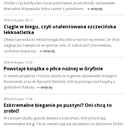
chodzi i czy każdy pies może pokonywać przeszkody, opowiadała
Marcelina Wojewoda, która razem z jamnikiem…
» więcej
2019-03-26, godz. 08:13
Ciągle w biegu, czyli utalentowana szczecińska
lekkoatletka
Oliwia Sarnecka to młoda biegaczka, która nie boi się mówić, że chce
sięgnąć po najwyższe w sporcie cele. O sukcesach, trenowaniu,
szukaniu wsparcia…
» więcej
2019-03-26, godz. 07:50
Powstaje książka o piłce nożnej w Gryfinie
O swoim projekcie i historii sportu w regionie opowiadali Grzegorz
Racinowski oraz dr Ryszard Stefanik, którzy pracują nad książką o
gryfińskim futbolu.
» więcej
2019-03-07, godz. 17:58
Esktremalne bieganie po pustyni? Oni chcą to
zrobić!
W naszym studiu gościła dwójka szczecinian, którzy kochają
ekstremalne biegi. Teraz zamierzają się sprawdzić na dystansie 50 km.