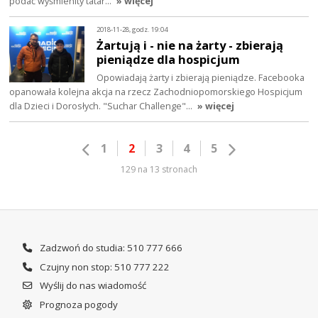
podać wyśmienity tatar…
» więcej
2018-11-28, godz. 19:04
Żartują i - nie na żarty - zbierają
pieniądze dla hospicjum
Opowiadają żarty i zbierają pieniądze. Facebooka
opanowała kolejna akcja na rzecz Zachodniopomorskiego Hospicjum
dla Dzieci i Dorosłych. "Suchar Challenge"…
» więcej
1
2
3
4
5
129 na 13 stronach
Zadzwoń do studia: 510 777 666
Czujny non stop: 510 777 222
Wyślij do nas wiadomość
Prognoza pogody