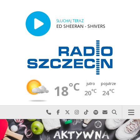
SŁUCHAJ TERAZ
ED SHEERAN - SHIVERS
°C
jutro
pojutrze
18
°C
°C
20
24
Najlepiej po prostu do nas zadzwoń
Odwiedź nas na Facebook-u
Odwiedź nas na X
Odwiedź nas na Instagram-ie
Odwiedź nas na TikTok-u
Szukaj nas na Spotify
Wyślij do nas w
Szukaj