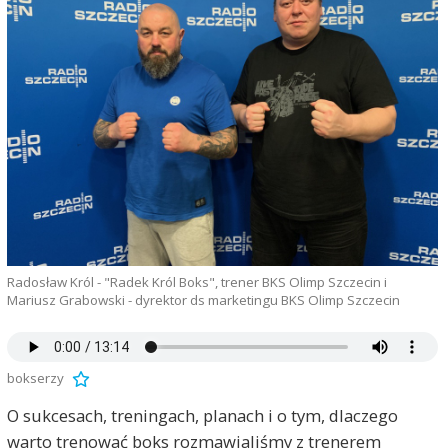
Radosław Król - "Radek Król Boks", trener BKS Olimp Szczecin i
Mariusz Grabowski - dyrektor ds marketingu BKS Olimp Szczecin
bokserzy
O sukcesach, treningach, planach i o tym, dlaczego
warto trenować boks rozmawialiśmy z trenerem