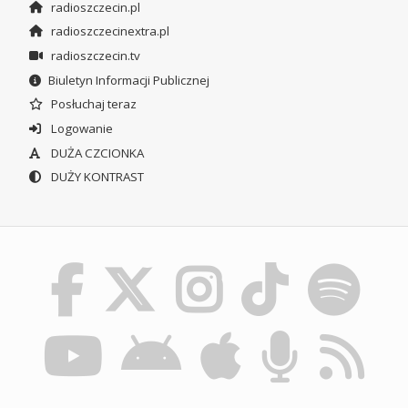
radioszczecin.pl
radioszczecinextra.pl
radioszczecin.tv
Biuletyn Informacji Publicznej
Posłuchaj teraz
Logowanie
DUŻA CZCIONKA
DUŻY KONTRAST