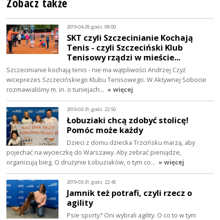
Zobacz także
2019-04-29, godz. 09:00
SKT czyli Szczecinianie Kochają
Tenis - czyli Szczeciński Klub
Tenisowy rządzi w mieście...
Szczecinianie kochają tenis - nie ma wątpliwości Andrzej Czyż
wiceprezes Szczecińskiego Klubu Tenisowego. W Aktywnej Sobocie
rozmawialiśmy m. in. o tuniejach…
» więcej
2019-03-31, godz. 22:50
Łobuziaki chcą zdobyć stolicę!
Pomóc może każdy
Dzieci z domu dziecka Trzcińsku marzą, aby
pojechać na wycieczkę do Warszawy. Aby zebrać pieniądze,
organizują bieg. O drużynie Łobuziaków, o tym co…
» więcej
2019-03-31, godz. 22:45
Jamnik też potrafi, czyli rzecz o
agility
Psie sporty? Oni wybrali agility. O co to w tym