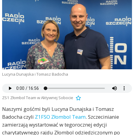
Lucyna Dunajska i Tomasz Badocha
ZS1 Złombol Team w Aktywnej Sobocie
Naszymi gośćmi byli Lucyna Dunajska i Tomasz
Badocha czyli
Z1FSO Złombol Team
. Szczecinianie
zamierzają wystartować w tegorocznej edycji
charytatywnego rajdu Złombol odziedziczonym po