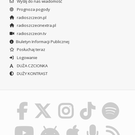
Wyślij do nas wiadomość
Prognoza pogody
radioszczecin.pl
radioszczecinextra.pl
radioszczecin.tv
Biuletyn Informacji Publicznej
Posłuchaj teraz
Logowanie
DUŻA CZCIONKA
DUŻY KONTRAST