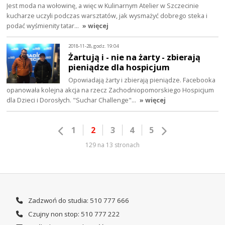
Jest moda na wołowinę, a więc w Kulinarnym Atelier w Szczecinie
kucharze uczyli podczas warsztatów, jak wysmażyć dobrego steka i
podać wyśmienity tatar…
» więcej
2018-11-28, godz. 19:04
Żartują i - nie na żarty - zbierają
pieniądze dla hospicjum
Opowiadają żarty i zbierają pieniądze. Facebooka
opanowała kolejna akcja na rzecz Zachodniopomorskiego Hospicjum
dla Dzieci i Dorosłych. "Suchar Challenge"…
» więcej
1
2
3
4
5
129 na 13 stronach
Zadzwoń do studia: 510 777 666
Czujny non stop: 510 777 222