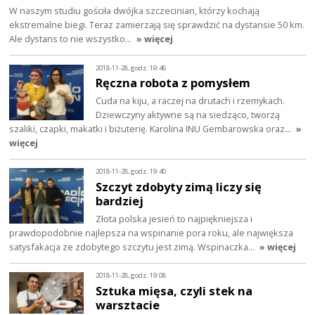
W naszym studiu gościła dwójka szczecinian, którzy kochają
ekstremalne biegi. Teraz zamierzają się sprawdzić na dystansie 50 km.
Ale dystans to nie wszystko…
» więcej
2018-11-28, godz. 19:46
Ręczna robota z pomysłem
Cuda na kiju, a raczej na drutach i rzemykach.
Dziewczyny aktywne są na siedząco, tworzą
szaliki, czapki, makatki i biżuterię. Karolina INU Gembarowska oraz…
»
więcej
2018-11-28, godz. 19:40
Szczyt zdobyty zimą liczy się
bardziej
Złota polska jesień to najpiękniejsza i
prawdopodobnie najlepsza na wspinanie pora roku, ale największa
satysfakacja ze zdobytego szczytu jest zimą. Wspinaczka…
» więcej
2018-11-28, godz. 19:08
Sztuka mięsa, czyli stek na
warsztacie