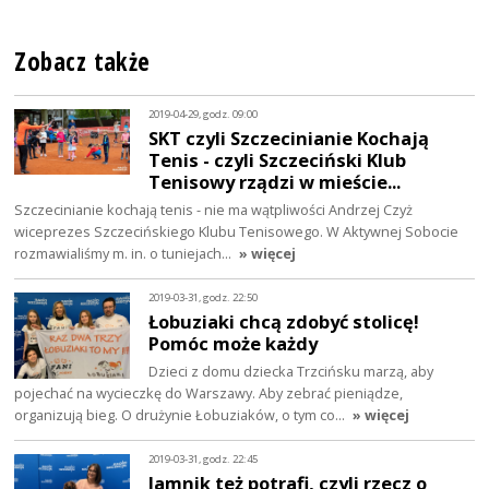
Zobacz także
2019-04-29, godz. 09:00
SKT czyli Szczecinianie Kochają
Tenis - czyli Szczeciński Klub
Tenisowy rządzi w mieście...
Szczecinianie kochają tenis - nie ma wątpliwości Andrzej Czyż
wiceprezes Szczecińskiego Klubu Tenisowego. W Aktywnej Sobocie
rozmawialiśmy m. in. o tuniejach…
» więcej
2019-03-31, godz. 22:50
Łobuziaki chcą zdobyć stolicę!
Pomóc może każdy
Dzieci z domu dziecka Trzcińsku marzą, aby
pojechać na wycieczkę do Warszawy. Aby zebrać pieniądze,
organizują bieg. O drużynie Łobuziaków, o tym co…
» więcej
2019-03-31, godz. 22:45
Jamnik też potrafi, czyli rzecz o