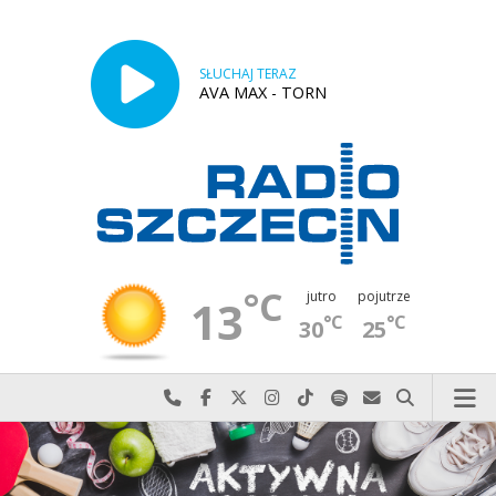
SŁUCHAJ TERAZ
AVA MAX - TORN
°C
jutro
pojutrze
13
°C
°C
30
25
Najlepiej po prostu do nas zadzwoń
Odwiedź nas na Facebook-u
Odwiedź nas na X
Odwiedź nas na Instagram-ie
Odwiedź nas na TikTok-u
Szukaj nas na Spotify
Wyślij do nas w
Szukaj