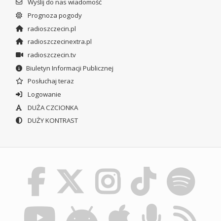
Wyślij do nas wiadomość
Prognoza pogody
radioszczecin.pl
radioszczecinextra.pl
radioszczecin.tv
Biuletyn Informacji Publicznej
Posłuchaj teraz
Logowanie
DUŻA CZCIONKA
DUŻY KONTRAST