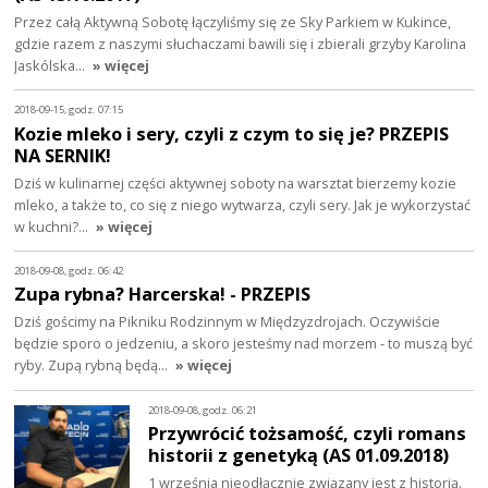
Przez całą Aktywną Sobotę łączyliśmy się ze Sky Parkiem w Kukince,
gdzie razem z naszymi słuchaczami bawili się i zbierali grzyby Karolina
Jaskólska…
» więcej
2018-09-15, godz. 07:15
Kozie mleko i sery, czyli z czym to się je? PRZEPIS
NA SERNIK!
Dziś w kulinarnej części aktywnej soboty na warsztat bierzemy kozie
mleko, a także to, co się z niego wytwarza, czyli sery. Jak je wykorzystać
w kuchni?…
» więcej
2018-09-08, godz. 06:42
Zupa rybna? Harcerska! - PRZEPIS
Dziś gościmy na Pikniku Rodzinnym w Międzyzdrojach. Oczywiście
będzie sporo o jedzeniu, a skoro jesteśmy nad morzem - to muszą być
ryby. Zupą rybną będą…
» więcej
2018-09-08, godz. 06:21
Przywrócić tożsamość, czyli romans
historii z genetyką (AS 01.09.2018)
1 września nieodłącznie związany jest z historią.