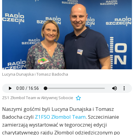
Lucyna Dunajska i Tomasz Badocha
ZS1 Złombol Team w Aktywnej Sobocie
Naszymi gośćmi byli Lucyna Dunajska i Tomasz
Badocha czyli
Z1FSO Złombol Team
. Szczecinianie
zamierzają wystartować w tegorocznej edycji
charytatywnego rajdu Złombol odziedziczonym po