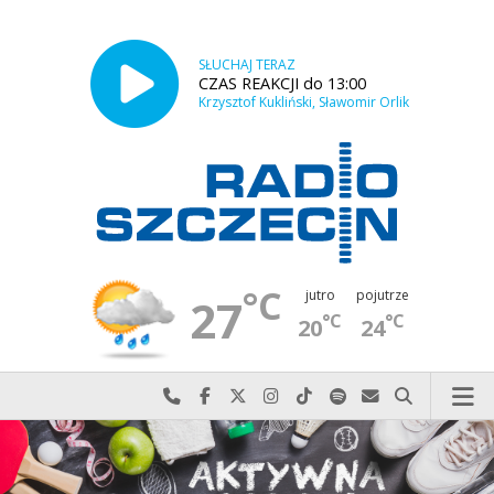
SŁUCHAJ TERAZ
CZAS REAKCJI do 13:00
Krzysztof Kukliński, Sławomir Orlik
°C
jutro
pojutrze
27
°C
°C
20
24
Najlepiej po prostu do nas zadzwoń
Odwiedź nas na Facebook-u
Odwiedź nas na X
Odwiedź nas na Instagram-ie
Odwiedź nas na TikTok-u
Szukaj nas na Spotify
Wyślij do nas w
Szukaj