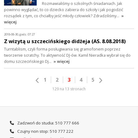
Rozmawialiśmy o szkolnych śniadaniach. Jak
powinno wyglądać, to co dziecko zabiera do szkoły i jak pogodzić
rozsądek z tym, co chciałby jeść młody człowiek? Zdradziliśmy…
»
więcej
2018-08-30, godz. 07:27
Z wizytą u szczecińskiego didżeja (AS. 8.08.2018)
Turntablism, czyli forma posługiwania się gramofonem poprzez
tworzenie scratchy. To aktywność DJ-ów. Kamil Nieradka wybrał się do
domu szczecińskiego Dj…
» więcej
1
2
3
4
5
129 na 13 stronach
Zadzwoń do studia: 510 777 666
Czujny non stop: 510 777 222