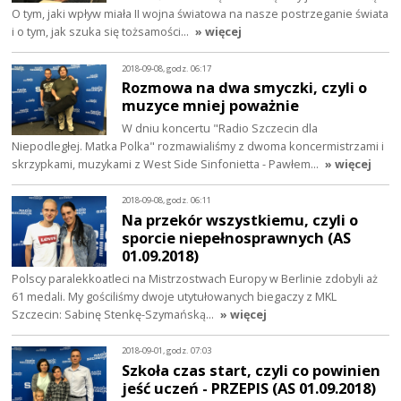
O tym, jaki wpływ miała II wojna światowa na nasze postrzeganie świata
i o tym, jak szuka się tożsamości…
» więcej
2018-09-08, godz. 06:17
Rozmowa na dwa smyczki, czyli o
muzyce mniej poważnie
W dniu koncertu "Radio Szczecin dla
Niepodległej. Matka Polka" rozmawialiśmy z dwoma koncermistrzami i
skrzypkami, muzykami z West Side Sinfonietta - Pawłem…
» więcej
2018-09-08, godz. 06:11
Na przekór wszystkiemu, czyli o
sporcie niepełnosprawnych (AS
01.09.2018)
Polscy paralekkoatleci na Mistrzostwach Europy w Berlinie zdobyli aż
61 medali. My gościliśmy dwoje utytułowanych biegaczy z MKL
Szczecin: Sabinę Stenkę-Szymańską…
» więcej
2018-09-01, godz. 07:03
Szkoła czas start, czyli co powinien
jeść uczeń - PRZEPIS (AS 01.09.2018)