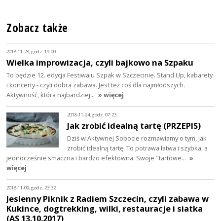
Zobacz także
2018-11-28, godz. 19:00
Wielka improwizacja, czyli bajkowo na Szpaku
To będzie 12. edycja Festiwalu Szpak w Szczecinie. Stand Up, kabarety
i koncerty - czyli dobra zabawa. Jest też coś dla najmłodszych.
Aktywność, która najbardziej…
» więcej
2018-11-24, godz. 07:23
Jak zrobić idealną tartę (PRZEPIS)
Dziś w Aktywnej Sobocie rozmawiamy o tym, jak
zrobić idealną tartę. To potrawa łatwa i szybka, a
jednocześnie smaczna i bardzo efektowna. Swoje "tartowe…
»
więcej
2018-11-09, godz. 23:32
Jesienny Piknik z Radiem Szczecin, czyli zabawa w
Kukince, dogtrekking, wilki, restauracje i siatka
(AS 13.10.2017)