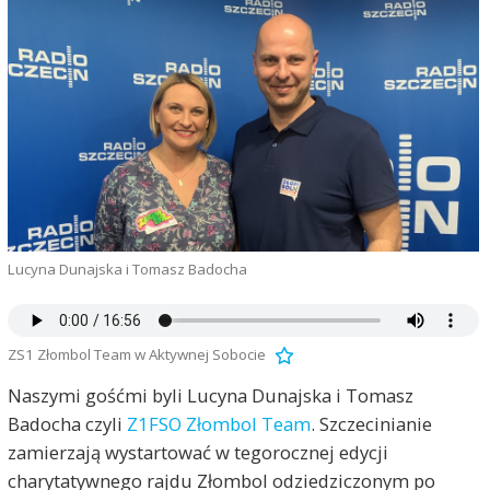
Lucyna Dunajska i Tomasz Badocha
ZS1 Złombol Team w Aktywnej Sobocie
Naszymi gośćmi byli Lucyna Dunajska i Tomasz
Badocha czyli
Z1FSO Złombol Team
. Szczecinianie
zamierzają wystartować w tegorocznej edycji
charytatywnego rajdu Złombol odziedziczonym po