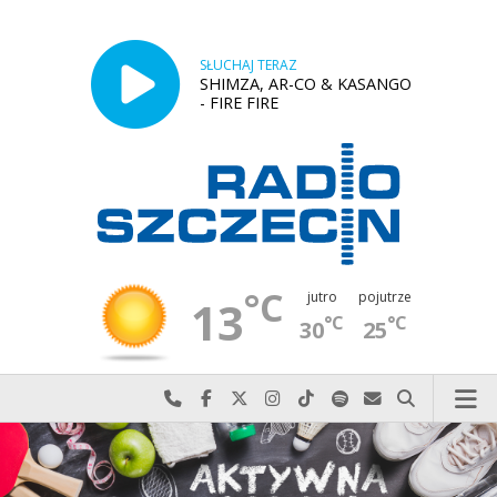
SŁUCHAJ TERAZ
SHIMZA, AR-CO & KASANGO
- FIRE FIRE
°C
jutro
pojutrze
13
°C
°C
30
25
Najlepiej po prostu do nas zadzwoń
Odwiedź nas na Facebook-u
Odwiedź nas na X
Odwiedź nas na Instagram-ie
Odwiedź nas na TikTok-u
Szukaj nas na Spotify
Wyślij do nas w
Szukaj