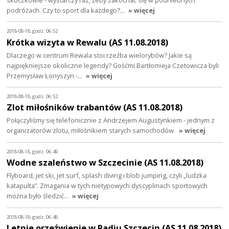
podróżach. Czy to sport dla każdego?…
» więcej
2018-08-18, godz. 06:52
Krótka wizyta w Rewalu (AS 11.08.2018)
Dlaczego w centrum Rewala stoi rzeźba wielorybów? Jakie są
najpiękniejsze okoliczne legendy? Gośćmi Bartłomieja Czetowicza byli
Przemysław Łonyszyn -…
» więcej
2018-08-18, godz. 06:52
Zlot miłośników trabantów (AS 11.08.2018)
Połączyliśmy się telefonicznie z Andrzejem Augustynkiem - jednym z
organizatorów zlotu, miłośnikiem starych samochodów.
» więcej
2018-08-18, godz. 06:49
Wodne szaleństwo w Szczecinie (AS 11.08.2018)
Flyboard, jet ski, jet surf, splash diving i blob jumping, czyli „ludzka
katapulta”. Zmagania w tych nietypowych dyscyplinach sportowych
można było śledzić…
» więcej
2018-08-18, godz. 06:48
Letnie orzeźwienie w Radiu Szczecin (AS 11.08.2018)