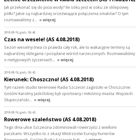
Jak przekonać się do picia wody? Ile soku jest w soku ze sklepowej
półki? Jakie są najbardziej orzeźwiające połączenia smaków? O tym
rozmawialiśmy z…
» więcej
2018-08-18, godz. 06:46
Czas na wesele! (AS 4.08.2018)
Sezon weselny trwa co prawda cały rok, ale to wakacyjne terminy są
najbardziej oblegane i pożądane wśród narzeczonych. Rozmawialiśmy
o nietypowych życzeniach…
» więcej
2018-08-18, godz. 06:45
Kierunek: Choszczno! (AS 4.08.2018)
Tym razem studio terenowe Radia Szczecin zagościło w Choszcznie.
Gośćmi Karoliny Jaskólskiej byli sportowcy i miłośnicy miasta: Wojciech
Słupeczański…
» więcej
2018-08-18, godz. 06:43
Rowerowe szaleństwo (AS 4.08.2018)
Tego dnia ulice Szczecina zdominowali rowerzyści z wielkimi
paczkami. Wszystko to z okazji Mistrzostw Europy Kurierów
Rowerowych. Gośćmi Radia Szczecin byli:…
» więcej