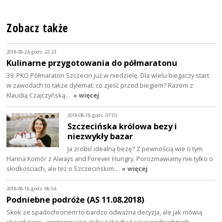
Zobacz także
2018-08-24, godz. 22:23
Kulinarne przygotowania do półmaratonu
39. PKO Półmaraton Szczecin już w niedzielę. Dla wielu biegaczy start
w zawodach to także dylemat: co zjeść przed biegiem? Razem z
Klaudią Czajczyńską…
» więcej
2018-08-18, godz. 07:03
Szczecińska królowa bezy i
niezwykły bazar
Ja zrobić idealną bezę? Z pewnością wie o tym
Hanna Komór z Always and Forever Hungry. Porozmawiamy nie tylko o
słodkościach, ale też o Szczecińskim…
» więcej
2018-08-18, godz. 06:54
Podniebne podróże (AS 11.08.2018)
Skok ze spadochronem to bardzo odważna decyzja, ale jak mówią
skoczkowie - wystarczy raz, żeby zakochać się w podniebnych