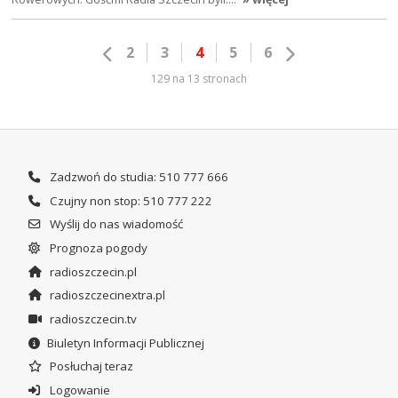
2
3
4
5
6
129 na 13 stronach
Zadzwoń do studia: 510 777 666
Czujny non stop: 510 777 222
Wyślij do nas wiadomość
Prognoza pogody
radioszczecin.pl
radioszczecinextra.pl
radioszczecin.tv
Biuletyn Informacji Publicznej
Posłuchaj teraz
Logowanie