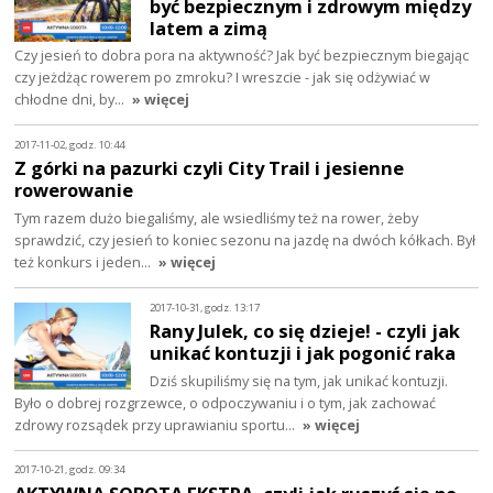
być bezpiecznym i zdrowym między
latem a zimą
Czy jesień to dobra pora na aktywność? Jak być bezpiecznym biegając
czy jeżdżąc rowerem po zmroku? I wreszcie - jak się odżywiać w
chłodne dni, by…
» więcej
2017-11-02, godz. 10:44
Z górki na pazurki czyli City Trail i jesienne
rowerowanie
Tym razem dużo biegaliśmy, ale wsiedliśmy też na rower, żeby
sprawdzić, czy jesień to koniec sezonu na jazdę na dwóch kółkach. Był
też konkurs i jeden…
» więcej
2017-10-31, godz. 13:17
Rany Julek, co się dzieje! - czyli jak
unikać kontuzji i jak pogonić raka
Dziś skupiliśmy się na tym, jak unikać kontuzji.
Było o dobrej rozgrzewce, o odpoczywaniu i o tym, jak zachować
zdrowy rozsądek przy uprawianiu sportu…
» więcej
2017-10-21, godz. 09:34