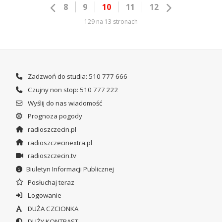
8
9
10
11
12
129 na 13 stronach
Zadzwoń do studia: 510 777 666
Czujny non stop: 510 777 222
Wyślij do nas wiadomość
Prognoza pogody
radioszczecin.pl
radioszczecinextra.pl
radioszczecin.tv
Biuletyn Informacji Publicznej
Posłuchaj teraz
Logowanie
DUŻA CZCIONKA
DUŻY KONTRAST