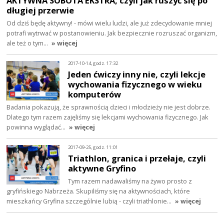
AKTYWNA SOBOTA EKSTRA, czyli jak ruszyć się po
długiej przerwie
Od dziś będę aktywny! - mówi wielu ludzi, ale już zdecydowanie mniej
potrafi wytrwać w postanowieniu. Jak bezpiecznie rozruszać organizm,
ale też o tym…
» więcej
2017-10-14, godz. 17:32
Jeden ćwiczy inny nie, czyli lekcje
wychowania fizycznego w wieku
komputerów
Badania pokazują, że sprawnością dzieci i młodzieży nie jest dobrze.
Dlatego tym razem zajęliśmy się lekcjami wychowania fizycznego. Jak
powinna wyglądać…
» więcej
2017-09-25, godz. 11:01
Triathlon, granica i przełaje, czyli
aktywne Gryfino
Tym razem nadawaliśmy na żywo prosto z
gryfińskiego Nabrzeża. Skupiliśmy się na aktywnościach, które
mieszkańcy Gryfina szczególnie lubią - czyli triathlonie…
» więcej