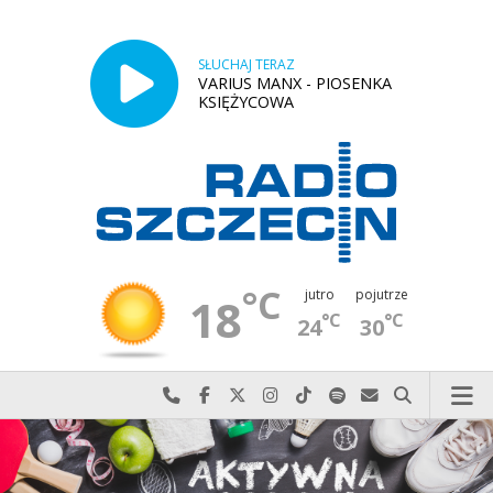
SŁUCHAJ TERAZ
VARIUS MANX - PIOSENKA
KSIĘŻYCOWA
°C
jutro
pojutrze
18
°C
°C
24
30
Najlepiej po prostu do nas zadzwoń
Odwiedź nas na Facebook-u
Odwiedź nas na X
Odwiedź nas na Instagram-ie
Odwiedź nas na TikTok-u
Szukaj nas na Spotify
Wyślij do nas w
Szukaj