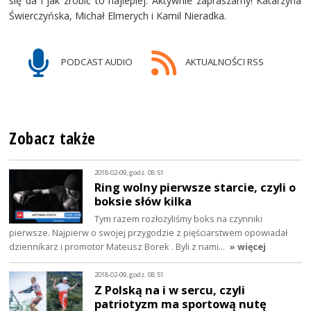
się da i jak zrobić to najlepiej. Aktywnie zapraszamy! Katarzyna
Świerczyńska, Michał Elmerych i Kamil Nieradka.
PODCAST AUDIO
AKTUALNOŚCI RSS
Zobacz także
2018-02-09, godz. 08:51
Ring wolny pierwsze starcie, czyli o
boksie słów kilka
Tym razem rozłożyliśmy boks na czynniki
pierwsze. Najpierw o swojej przygodzie z pięściarstwem opowiadał
dziennikarz i promotor Mateusz Borek . Byli z nami…
» więcej
2018-02-09, godz. 08:51
Z Polską na i w sercu, czyli
patriotyzm ma sportową nutę