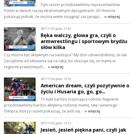
Tym razem przedstawiliśmy reprezentantów
Polski w dwóch raczej ekstremalnych dyscyplinach. Ich historie
pokazują jednak, że można wiele osiągnąć zaczynając…
» więcej
2017-11-07, godz. 13:33
Ręka walczy, głowa gra, czyli o
armwrestlingu i sportowym brydżu
słów kilka
Czy można być aktywnym na siedząco? My dziś udowodniliśmy, że tak.
Zaczęliśmy od siłowania się na rękę, bo okazuje się, że mamy w
regionie prawdziwych…
» więcej
2017-11-02, godz. 13:19
American dream, czyli pozytywnie o
życiu i Husaria go, go, go...
To była bardzo inspirująca sobota. Najpierw
przedstawiliśmy bardzo aktywną rodzinę: mamę, tatę i pewnego
chłopca, którzy razem pokazują, że jeśli się…
» więcej
2017-11-02, godz. 13:12
Jesień, jesień piękna pani, czyli jak