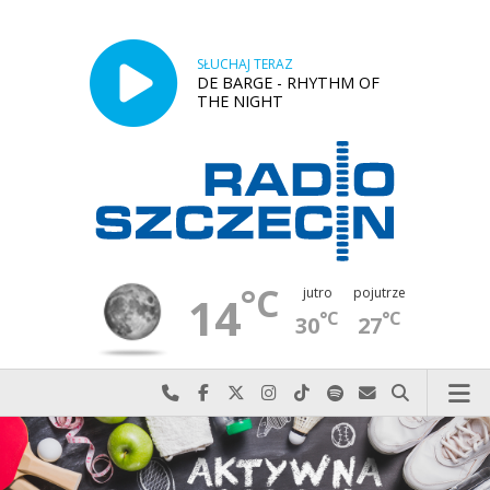
SŁUCHAJ TERAZ
DE BARGE - RHYTHM OF
THE NIGHT
°C
jutro
pojutrze
14
°C
°C
30
27
Najlepiej po prostu do nas zadzwoń
Odwiedź nas na Facebook-u
Odwiedź nas na X
Odwiedź nas na Instagram-ie
Odwiedź nas na TikTok-u
Szukaj nas na Spotify
Wyślij do nas w
Szukaj