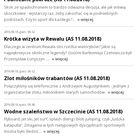
Skok ze spadochronem to bardzo odważna decyzja, ale jak mówią
skoczkowie - wystarczy raz, żeby zakochać się w podniebnych
podróżach. Czy to sport dla każdego?…
» więcej
2018-08-18, godz. 06:52
Krótka wizyta w Rewalu (AS 11.08.2018)
Dlaczego w centrum Rewala stoi rzeźba wielorybów? Jakie są
najpiękniejsze okoliczne legendy? Gośćmi Bartłomieja Czetowicza byli
Przemysław Łonyszyn -…
» więcej
2018-08-18, godz. 06:52
Zlot miłośników trabantów (AS 11.08.2018)
Połączyliśmy się telefonicznie z Andrzejem Augustynkiem - jednym z
organizatorów zlotu, miłośnikiem starych samochodów.
» więcej
2018-08-18, godz. 06:49
Wodne szaleństwo w Szczecinie (AS 11.08.2018)
Flyboard, jet ski, jet surf, splash diving i blob jumping, czyli „ludzka
katapulta”. Zmagania w tych nietypowych dyscyplinach sportowych
można było śledzić…
» więcej