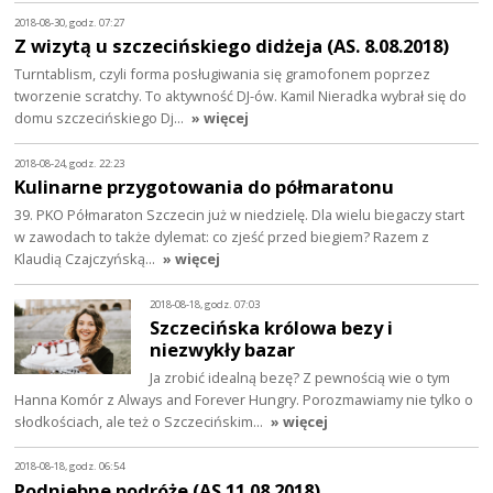
2018-08-30, godz. 07:27
Z wizytą u szczecińskiego didżeja (AS. 8.08.2018)
Turntablism, czyli forma posługiwania się gramofonem poprzez
tworzenie scratchy. To aktywność DJ-ów. Kamil Nieradka wybrał się do
domu szczecińskiego Dj…
» więcej
2018-08-24, godz. 22:23
Kulinarne przygotowania do półmaratonu
39. PKO Półmaraton Szczecin już w niedzielę. Dla wielu biegaczy start
w zawodach to także dylemat: co zjeść przed biegiem? Razem z
Klaudią Czajczyńską…
» więcej
2018-08-18, godz. 07:03
Szczecińska królowa bezy i
niezwykły bazar
Ja zrobić idealną bezę? Z pewnością wie o tym
Hanna Komór z Always and Forever Hungry. Porozmawiamy nie tylko o
słodkościach, ale też o Szczecińskim…
» więcej
2018-08-18, godz. 06:54
Podniebne podróże (AS 11.08.2018)