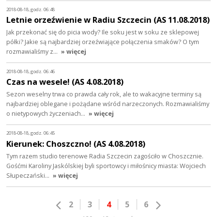
2018-08-18, godz. 06:48
Letnie orzeźwienie w Radiu Szczecin (AS 11.08.2018)
Jak przekonać się do picia wody? Ile soku jest w soku ze sklepowej
półki? Jakie są najbardziej orzeźwiające połączenia smaków? O tym
rozmawialiśmy z…
» więcej
2018-08-18, godz. 06:46
Czas na wesele! (AS 4.08.2018)
Sezon weselny trwa co prawda cały rok, ale to wakacyjne terminy są
najbardziej oblegane i pożądane wśród narzeczonych. Rozmawialiśmy
o nietypowych życzeniach…
» więcej
2018-08-18, godz. 06:45
Kierunek: Choszczno! (AS 4.08.2018)
Tym razem studio terenowe Radia Szczecin zagościło w Choszcznie.
Gośćmi Karoliny Jaskólskiej byli sportowcy i miłośnicy miasta: Wojciech
Słupeczański…
» więcej
2
3
4
5
6