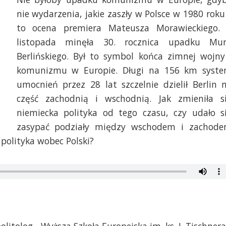
nie wydarzenia, jakie zaszły w Polsce w 1980 roku
to ocena premiera Mateusza Morawieckiego.
listopada minęła 30. rocznica upadku Mu
Berlińskiego. Był to symbol końca zimnej wojny
komunizmu w Europie. Długi na 156 km syst
umocnień przez 28 lat szczelnie dzielił Berlin 
część zachodnią i wschodnią. Jak zmieniła s
niemiecka polityka od tego czasu, czy udało s
zasypać podziały między wschodem i zachod
polityka wobec Polski?
olitolog - Wyższa Szkoła Europejska im. ks. J. Tischnera