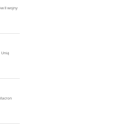
w II wojny
 Unią
 Macron