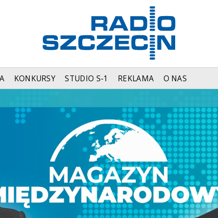
A
KONKURSY
STUDIO S-1
REKLAMA
O NAS