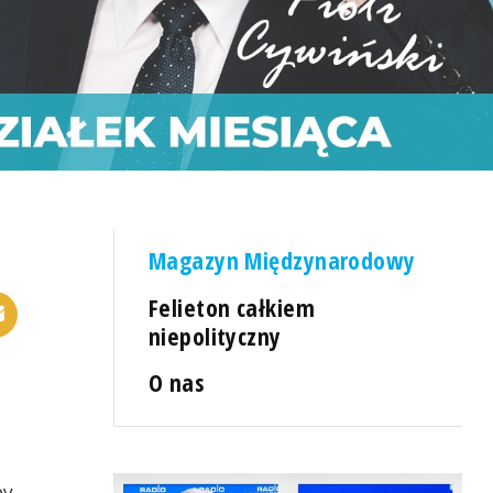
Magazyn Międzynarodowy
Felieton całkiem
niepolityczny
O nas
by