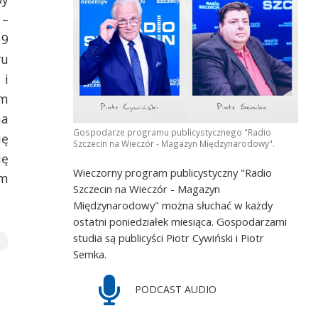
 –
 9
ru
 i
em
na
Gospodarze programu publicystycznego "Radio
ię
Szczecin na Wieczór - Magazyn Międzynarodowy".
ię
Wieczorny program publicystyczny "Radio
em
Szczecin na Wieczór - Magazyn
Międzynarodowy" można słuchać w każdy
ostatni poniedziałek miesiąca. Gospodarzami
studia są publicyści Piotr Cywiński i Piotr
Semka.
PODCAST AUDIO
,