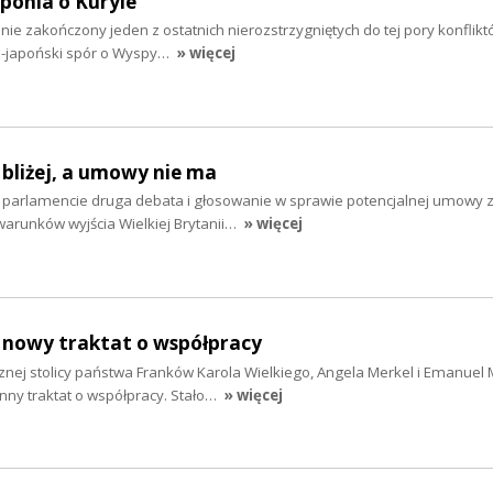
aponia o Kuryle
ie zakończony jeden z ostatnich nierozstrzygniętych do tej pory konfliktó
ko-japoński spór o Wyspy…
» więcej
 bliżej, a umowy nie ma
 parlamencie druga debata i głosowanie w sprawie potencjalnej umowy z
warunków wyjścia Wielkiej Brytanii…
» więcej
 nowy traktat o współpracy
znej stolicy państwa Franków Karola Wielkiego, Angela Merkel i Emanuel
nny traktat o współpracy. Stało…
» więcej