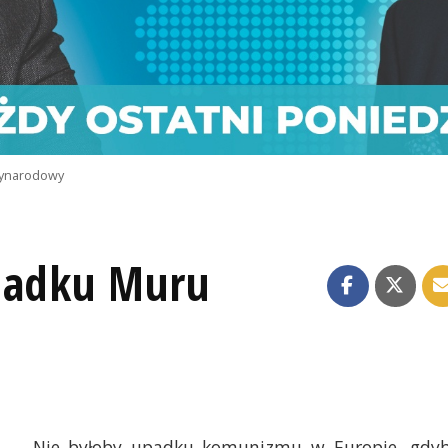
ynarodowy
padku Muru
Nie byłoby upadku komunizmu w Europie, gdy