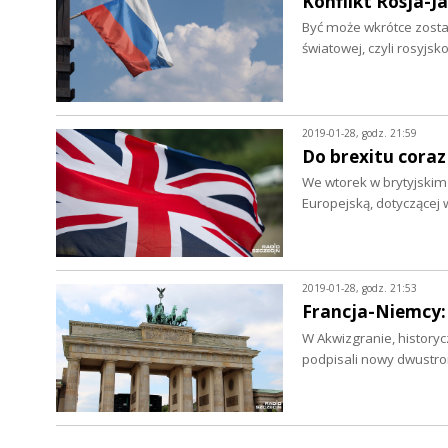
Konflikt Rosja-J
Być może wkrótce zostan
światowej, czyli rosyjs
2019-01-28, godz. 21:59
Do brexitu coraz
We wtorek w brytyjskim
Europejską, dotyczącej 
2019-01-28, godz. 21:53
Francja-Niemcy:
W Akwizgranie, historyc
podpisali nowy dwustro