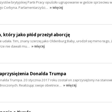
ystów brytyjskiej Partii Pracy opuściło ugrupowanie w geście sprzeciwu 
'ego Corbyna. Parlamentarzyści…
» więcej
 który jako płód przeżył aborcję
nie udała. Tim, znany szerzej jako Oldenburg Baby, urodził się mimo tego, 
karze nie dawali mu…
» więcej
zaprzysiężenia Donalda Trumpa
onalda Trumpa. 20 stycznia 2017 roku został on zaprzysiężony na stanow
noczonych. Realizując swoje obietnice…
» więcej