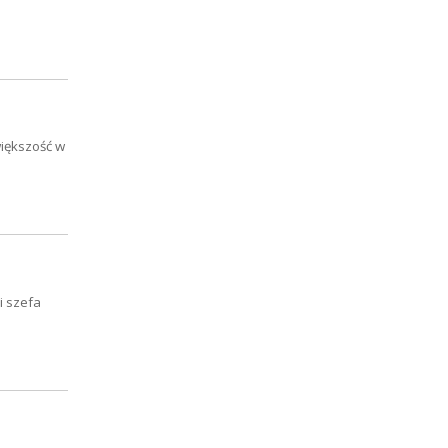
iększość w
i szefa