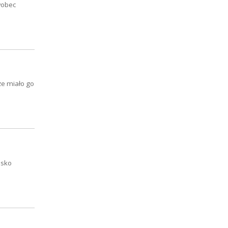
wobec
że miało go
isko