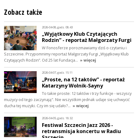
Zobacz także
2026-04-08, godz. 08:43
„Wyjątkowy Klub Czytających
Rodzin” - reportaż Małgorzaty Furgi
W Fonosferze porozmawiamy dziś o czytaniu i
Szczecinie. Przypomnimy reportaż Małgorzaty Furgi „Wyjątkowy Klub
Czytających Rodzin”. Od 25 lat Fundacja…
» więcej
2026-04-07, godz. 15:11
„Proste, na 12 taktów” - reportaż
Katarzyny Wolnik-Sayny
To takie proste: 12 taktów i trzy funkcje - wszyscy
muzycy od tego zaczynają". Nie wszystkim jednak udaje się uchwycić
ducha tej muzyki. Czy im się udało?…
» więcej
2026-04-05, godz. 18:32
Festiwal Szczecin Jazz 2026 -
retransmisja koncertu w Radiu
Szczecin