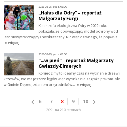
2026-03-26, godz. 06:00
„Hałas dla Odry” – reportaż
Małgorzaty Furgi
Katastrofa ekologiczna Odry w 2022 roku
pokazała, że obowiązujący model ochrony wód
jest niewystarczający i nieskuteczny. Nic więc dziwnego, że pojawiła…
» więcej
2026-03-25, godz. 06:00
"...w pień" - reportaż Małgorzaty
Gwiazdy-Elmerych
Koniec zimy to idealny czas na wycinanie drzew i
krzewów, nie ma jeszcze lęgów więc wycinka nie zagraża ptakom. Ale...
w Gminie Dębno, zdaniem przyrodników…
» więcej
6
7
8
9
10
2091 na 210 stronach