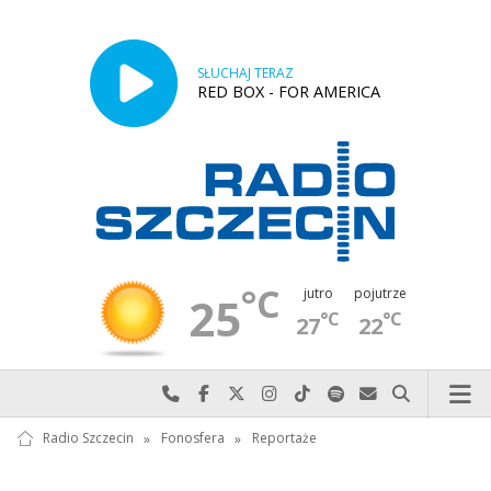
SŁUCHAJ TERAZ
RED BOX - FOR AMERICA
°C
jutro
pojutrze
25
°C
°C
27
22
Najlepiej po prostu do nas zadzwoń
Odwiedź nas na Facebook-u
Odwiedź nas na X
Odwiedź nas na Instagram-ie
Odwiedź nas na TikTok-u
Szukaj nas na Spotify
Wyślij do nas w
Szukaj
Radio Szczecin
»
Fonosfera
»
Reportaże