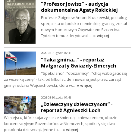
"Profesor Jowisz" - audycja
dokumentalna Agaty Rokickiej
Profesor Zbigniew Antoni Kruszewski, politolog,
specjalista od polsko-niemieckiej granicy, został
nowym Honorowym Obywatelem Szczecina.
Tydzień temu zdecydowali…
» więcej
2026-03-31, godz. 07:33
"Taka gmina..." - reportaż
Małgorzaty Gwiazdy-Elmerych
"Spekulanci", "obszarnicy", "chcą wzbogacić się
za wszelką cenę" - tak, od kilku lat, definiowana jest przez zarząd
gminy rodzina Wojciechowski, która w…
» więcej
2026-03-30, godz. 07:48
„Dziewczyny dziewczynom” -
reportaż Agnieszki Loch
W miejscu, które kojarzy się ze śmiercią i zniewoleniem, obozie
koncentracyjnym Ravensbrück w Niemczech, spotkały się dwa
pokolenia dziewcząt. Jedne to…
» więcej