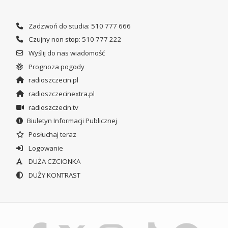
Zadzwoń do studia: 510 777 666
Czujny non stop: 510 777 222
Wyślij do nas wiadomość
Prognoza pogody
radioszczecin.pl
radioszczecinextra.pl
radioszczecin.tv
Biuletyn Informacji Publicznej
Posłuchaj teraz
Logowanie
DUŻA CZCIONKA
DUŻY KONTRAST