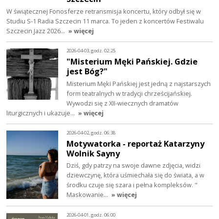
W świątecznej Fonosferze retransmisja koncertu, który odbył się w
Studiu S-1 Radia Szczecin 11 marca. To jeden z koncertów Festiwalu
Szczecin Jazz 2026…
» więcej
2026-04-03, godz. 02:25
"Misterium Męki Pańskiej. Gdzie
jest Bóg?"
Misterium Męki Pańskiej jest jedną z najstarszych
form teatralnych w tradycji chrześcijańskiej.
Wywodzi się z XII-wiecznych dramatów
liturgicznych i ukazuje…
» więcej
2026-04-02, godz. 06:38
Motywatorka - reportaż Katarzyny
Wolnik Sayny
Dziś, gdy patrzy na swoje dawne zdjęcia, widzi
dziewczynę, która uśmiechała się do świata, a w
środku czuje się szara i pełna kompleksów. "
Maskowanie…
» więcej
2026-04-01, godz. 06:00