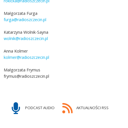
rokicka@radioszczecin.pl
Małgorzata Furga
furga@radioszczecin.pl
Katarzyna Wolnik-Sayna
wolnik@radioszczecin.pl
Anna Kolmer
kolmer@radioszczecin.pl
Małgorzata Frymus
frymus@radioszczecin.pl
PODCAST AUDIO
AKTUALNOŚCI RSS