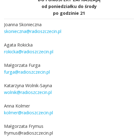
od poniedziałku do środy
po godzinie 21
Joanna Skonieczna
skonieczna@radioszczecin.pl
Agata Rokicka
rokicka@radioszczecin.pl
Małgorzata Furga
furga@radioszczecin.pl
Katarzyna Wolnik-Sayna
wolnik@radioszczecin.pl
Anna Kolmer
kolmer@radioszczecin.pl
Małgorzata Frymus
frymus@radioszczecin.pl