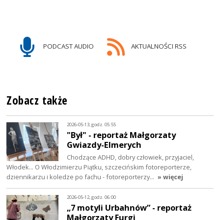
PODCAST AUDIO
AKTUALNOŚCI RSS
Zobacz także
2026-05-13, godz. 05:55
"Był" - reportaż Małgorzaty
Gwiazdy-Elmerych
Chodzące ADHD, dobry człowiek, przyjaciel,
Włodek... O Włodzimierzu Piątku, szczecińskim fotoreporterze,
dziennikarzu i koledze po fachu - fotoreporterzy…
» więcej
2026-05-12, godz. 06:00
„7 motyli Urbahnów” - reportaż
Małgorzaty Furgi