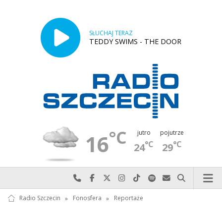
SŁUCHAJ TERAZ
TEDDY SWIMS - THE DOOR
°C
jutro
pojutrze
16
°C
°C
24
29
Najlepiej po prostu do nas zadzwoń
Odwiedź nas na Facebook-u
Odwiedź nas na X
Odwiedź nas na Instagram-ie
Odwiedź nas na TikTok-u
Szukaj nas na Spotify
Wyślij do nas w
Szukaj
Radio Szczecin
»
Fonosfera
»
Reportaże