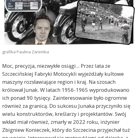
grafika Paulina Zaremba
Moc, precyzja, niezwykłe osiągi... Przez lata ze
Szczecińskiej Fabryki Motocykli wyjeżdżały kultowe
maszyny rozsławiające region i kraj. Na szosach
królował Junak. W latach 1956-1965 wyprodukowano
ich ponad 90 tysięcy. Zainteresowanie było ogromne
również za granicą. Do sukcesu Junaka przyczyniło się
wielu konstruktorów, kreślarzy i projektantów. Swój
wkład miał również, zmarły w 2022 roku, inżynier
Zbigniew Konieczek, który do Szczecina przyjechał tuż
po wojnie. Interesował się motocyklami od dziecka, a