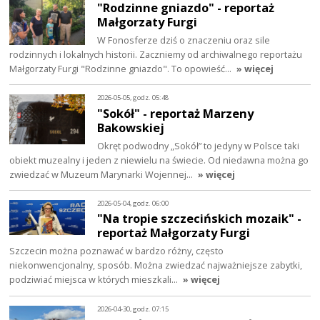
"Rodzinne gniazdo" - reportaż
Małgorzaty Furgi
W Fonosferze dziś o znaczeniu oraz sile
rodzinnych i lokalnych historii. Zaczniemy od archiwalnego reportażu
Małgorzaty Furgi "Rodzinne gniazdo". To opowieść…
» więcej
2026-05-05, godz. 05:48
"Sokół" - reportaż Marzeny
Bakowskiej
Okręt podwodny „Sokół” to jedyny w Polsce taki
obiekt muzealny i jeden z niewielu na świecie. Od niedawna można go
zwiedzać w Muzeum Marynarki Wojennej…
» więcej
2026-05-04, godz. 06:00
"Na tropie szczecińskich mozaik" -
reportaż Małgorzaty Furgi
Szczecin można poznawać w bardzo różny, często
niekonwencjonalny, sposób. Można zwiedzać najważniejsze zabytki,
podziwiać miejsca w których mieszkali…
» więcej
2026-04-30, godz. 07:15