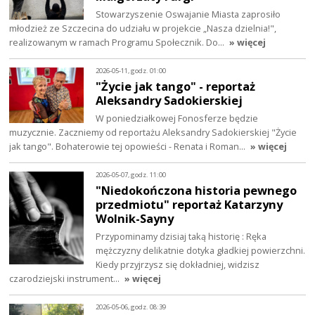
Stowarzyszenie Oswajanie Miasta zaprosiło
młodzież ze Szczecina do udziału w projekcie „Nasza dzielnia!",
realizowanym w ramach Programu Społecznik. Do…
» więcej
2026-05-11, godz. 01:00
"Życie jak tango" - reportaż
Aleksandry Sadokierskiej
W poniedziałkowej Fonosferze będzie
muzycznie. Zaczniemy od reportażu Aleksandry Sadokierskiej "Życie
jak tango". Bohaterowie tej opowieści - Renata i Roman…
» więcej
2026-05-07, godz. 11:00
"Niedokończona historia pewnego
przedmiotu" reportaż Katarzyny
Wolnik-Sayny
Przypominamy dzisiaj taką historię : Ręka
mężczyzny delikatnie dotyka gładkiej powierzchni.
Kiedy przyjrzysz się dokładniej, widzisz
czarodziejski instrument…
» więcej
2026-05-06, godz. 08:39