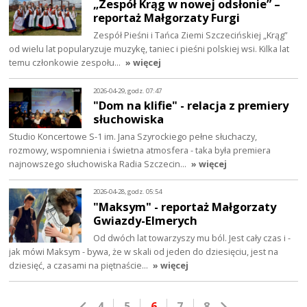
„Zespół Krąg w nowej odsłonie” –
reportaż Małgorzaty Furgi
Zespół Pieśni i Tańca Ziemi Szczecińskiej „Krąg”
od wielu lat popularyzuje muzykę, taniec i pieśni polskiej wsi. Kilka lat
temu członkowie zespołu…
» więcej
2026-04-29, godz. 07:47
"Dom na klifie" - relacja z premiery
słuchowiska
Studio Koncertowe S-1 im. Jana Szyrockiego pełne słuchaczy,
rozmowy, wspomnienia i świetna atmosfera - taka była premiera
najnowszego słuchowiska Radia Szczecin…
» więcej
2026-04-28, godz. 05:54
"Maksym" - reportaż Małgorzaty
Gwiazdy-Elmerych
Od dwóch lat towarzyszy mu ból. Jest cały czas i -
jak mówi Maksym - bywa, że w skali od jeden do dziesięciu, jest na
dziesięć, a czasami na piętnaście…
» więcej
4
5
6
7
8