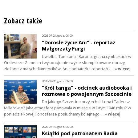
Zobacz także
2026-07-21, godz. 06:00
"Dorosłe życie Ani" - reportaż
Małgorzaty Furgi
Uwielbia Tomsona i Barona, gra na cymbałkach w
Orkiestrze Gamelan i wykonuje niezwykle skomplikowane obrazy
złożone z małych diamencików. Ania bohaterka reportażu…
» więcej
2026-07-20, godz. 06:00
"Król tanga" - odcinek audiobooka i
rozmowa o powojennym Szczecinie
Do jakiego Szczecina przyjechali Luna i Tadeusz
Millerowie? Jaka atmosfera panowała w mieście w lutym 1946 roku? W
poniedziałkowej Fonosferze posłuchamy kolejnego…
» więcej
2026-07-16, godz. 06:00
Książki pod patronatem Radia