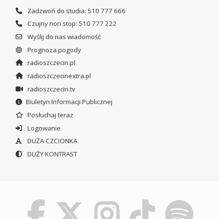
Zadzwoń do studia: 510 777 666
Czujny non stop: 510 777 222
Wyślij do nas wiadomość
Prognoza pogody
radioszczecin.pl
radioszczecinextra.pl
radioszczecin.tv
Biuletyn Informacji Publicznej
Posłuchaj teraz
Logowanie
DUŻA CZCIONKA
DUŻY KONTRAST