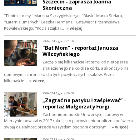
Szczecin - zaprasza Joanna
Skonieczna
"Filipinki to my!" Marcina Szczygielskiego, "Blask" Marka Stelara,
"Latarnia umarłych" Leszka Hermana, "Latawiec" Przemysława
Kowalewskiego, "Kocia szajka i…
» więcej
2026-07-15, godz. 01:38
"Bat Mom" - reportaż Janusza
Wilczyńskiego
Zaczęło się kilkanaście lat temu od nietoperza
znalezionego na kołdrze córki, a skończyło na
domowym schronisku dla tych pożytecznych ssaków. Przez
kilkanaście…
» więcej
2026-07-14, godz. 06:00
„Zagrać na patyku i zaśpiewać” –
reportaż Małgorzaty Furgi
Zachodniopomorski Uniwersytet Ludowy w
Mierzynie powstał w 2017 roku. Jako placówka niepubliczna poświęca
swoją działalność przede wszystkim osobom dorosłym…
» więcej
2026-07-13, godz. 06:00