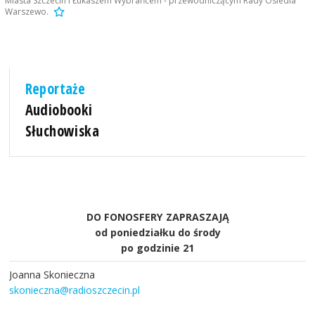
Miasta Szczecin i Łukaszem Wybrańcem - przewodniczącym Rady Osiedla
Warszewo.
Reportaże
Audiobooki
Słuchowiska
DO FONOSFERY ZAPRASZAJĄ
od poniedziałku do środy
po godzinie 21
Joanna Skonieczna
skonieczna@radioszczecin.pl