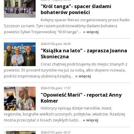
"Król tanga"- spacer śladami
bohaterów powieści
Kolejny spacer literaci zorganizowany przez Radio
Szczecin za nami. Tym razem podróżowaliśmy śladami bohatera
powieści Sylwii Trojanowskiej "Król tanga"…
» więcej
2026-07-09, godz. 06:00
"Książka na lato" - zaprasza Joanna
Skonieczna
Coraz chętniej podróżujemy do miejsc znanych z
powieści. 55 procent turystów ma już za sobą, albo dopiero rozważa,
podróż inspirowaną ulubioną książką…
» więcej
2026-07-08, godz. 17:57
"Opowieść Marii" - reportaż Anny
Kolmer
Historycy opisują dzieje narodów, miast,
regionów, biografie wielkich uczonych, polityków, władców. Rzadziej
można przeczytać o losach zwykłych ludzi…
» więcej
2026-07-07, godz. 00:21