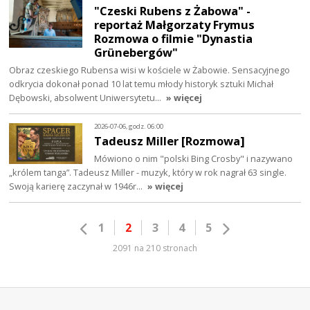
"Czeski Rubens z Żabowa" -
reportaż Małgorzaty Frymus
Rozmowa o filmie "Dynastia
Grünebergów"
Obraz czeskiego Rubensa wisi w kościele w Żabowie. Sensacyjnego
odkrycia dokonał ponad 10 lat temu młody historyk sztuki Michał
Dębowski, absolwent Uniwersytetu…
» więcej
2026-07-06, godz. 06:00
Tadeusz Miller [Rozmowa]
Mówiono o nim "polski Bing Crosby" i nazywano
„królem tanga”. Tadeusz Miller - muzyk, który w rok nagrał 63 single.
Swoją karierę zaczynał w 1946r…
» więcej
1
2
3
4
5
2091 na 210 stronach