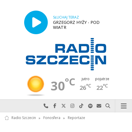
SŁUCHAJ TERAZ
GRZEGORZ HYŻY - POD
WIATR
°C
jutro
pojutrze
30
°C
°C
26
22
Najlepiej po prostu do nas zadzwoń
Odwiedź nas na Facebook-u
Odwiedź nas na X
Odwiedź nas na Instagram-ie
Odwiedź nas na TikTok-u
Szukaj nas na Spotify
Wyślij do nas w
Szukaj
Radio Szczecin
»
Fonosfera
»
Reportaże