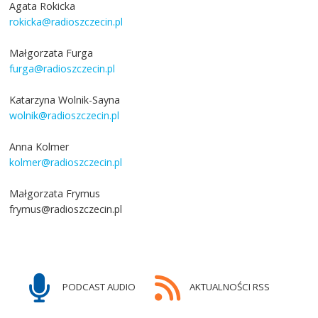
Agata Rokicka
rokicka@radioszczecin.pl
Małgorzata Furga
furga@radioszczecin.pl
Katarzyna Wolnik-Sayna
wolnik@radioszczecin.pl
Anna Kolmer
kolmer@radioszczecin.pl
Małgorzata Frymus
frymus@radioszczecin.pl
PODCAST AUDIO
AKTUALNOŚCI RSS