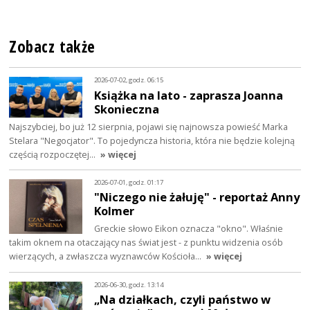
Zobacz także
2026-07-02, godz. 06:15
Książka na lato - zaprasza Joanna
Skonieczna
Najszybciej, bo już 12 sierpnia, pojawi się najnowsza powieść Marka
Stelara "Negocjator". To pojedyncza historia, która nie będzie kolejną
częścią rozpoczętej…
» więcej
2026-07-01, godz. 01:17
"Niczego nie żałuję" - reportaż Anny
Kolmer
Greckie słowo Eikon oznacza "okno". Właśnie
takim oknem na otaczający nas świat jest - z punktu widzenia osób
wierzących, a zwłaszcza wyznawców Kościoła…
» więcej
2026-06-30, godz. 13:14
„Na działkach, czyli państwo w