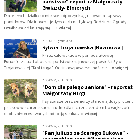
państwie”-reportaż Małgorzaty
Gwiazdy- Elmerych
Dla jednych działka to miejsce odpoczynku, grillowania i uprawy
pomidorów. Dla innych – jedyny dach nad głową. Rodzinne Ogrody
Działkowe od lat stają się…
» więcej
2026-06-29, godz. 06:00
Sylwia Trojanowska [Rozmowa]
Przez całe wakacje w poniedziałkowej
Fonosferze audiobook na podstawie najnowszej powieści Sylwii
Trojanowskiej "Król tanga". Odcinków powieści możecie…
» więcej
2026-06-25, godz. 06:00
"Dom dla psiego seniora" - reportaż
Małgorzaty Furgi
Psy starsze oraz seniorzy stanowią duży procent
psiaków w schroniskach. Trudno dla nich znaleźć dom bo większość
osób zainteresowanych adopcją szuka…
» więcej
2026-06-24, godz. 06:00
"Pan Juliusz ze Starego Bukowa" -