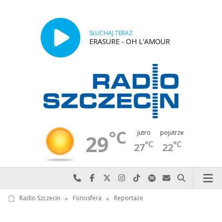
SŁUCHAJ TERAZ
ERASURE - OH L'AMOUR
°C
jutro
pojutrze
29
°C
°C
27
22
Najlepiej po prostu do nas zadzwoń
Odwiedź nas na Facebook-u
Odwiedź nas na X
Odwiedź nas na Instagram-ie
Odwiedź nas na TikTok-u
Szukaj nas na Spotify
Wyślij do nas w
Szukaj
Radio Szczecin
»
Fonosfera
»
Reportaże