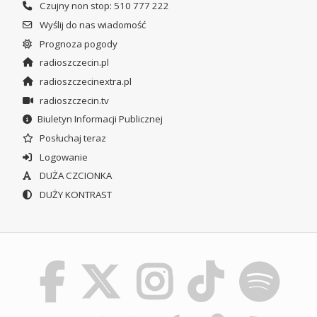
Czujny non stop: 510 777 222
Wyślij do nas wiadomość
Prognoza pogody
radioszczecin.pl
radioszczecinextra.pl
radioszczecin.tv
Biuletyn Informacji Publicznej
Posłuchaj teraz
Logowanie
DUŻA CZCIONKA
DUŻY KONTRAST