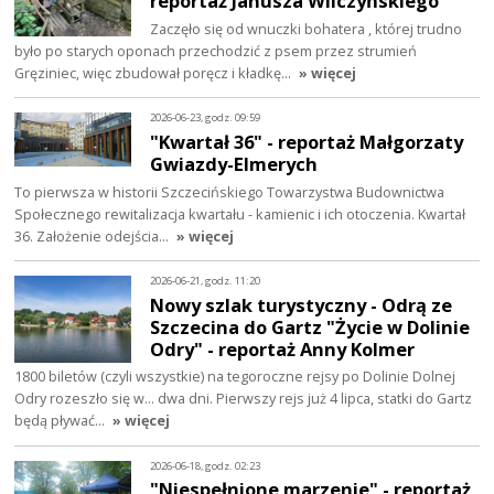
reportaż Janusza Wilczyńskiego
Zaczęło się od wnuczki bohatera , której trudno
było po starych oponach przechodzić z psem przez strumień
Gręziniec, więc zbudował poręcz i kładkę…
» więcej
2026-06-23, godz. 09:59
"Kwartał 36" - reportaż Małgorzaty
Gwiazdy-Elmerych
To pierwsza w historii Szczecińskiego Towarzystwa Budownictwa
Społecznego rewitalizacja kwartału - kamienic i ich otoczenia. Kwartał
36. Założenie odejścia…
» więcej
2026-06-21, godz. 11:20
Nowy szlak turystyczny - Odrą ze
Szczecina do Gartz "Życie w Dolinie
Odry" - reportaż Anny Kolmer
1800 biletów (czyli wszystkie) na tegoroczne rejsy po Dolinie Dolnej
Odry rozeszło się w... dwa dni. Pierwszy rejs już 4 lipca, statki do Gartz
będą pływać…
» więcej
2026-06-18, godz. 02:23
"Niespełnione marzenie" - reportaż