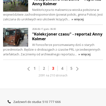
Anny Kolmer
Niekłończyca to malownicza wioska położona w
województwie zachodniopomorskim (powiat policki, gmina Police). Jest
zaliczana do urokliwych wsi ulicówek leżących…
» więcej
2026-06-17, godz. 06:00
"Kolekcjoner czasu" - reportaż Anny
Kolmer
W Fonosferze porozmawiamy dziś o starych
przedmiotach. Będzie o drobiazgach z czasów PRL i przedwojennych
artefaktach. Zaczniemy od archiwalnego reportażu…
» więcej
1
2
3
4
5
2091 na 210 stronach
Zadzwoń do studia: 510 777 666