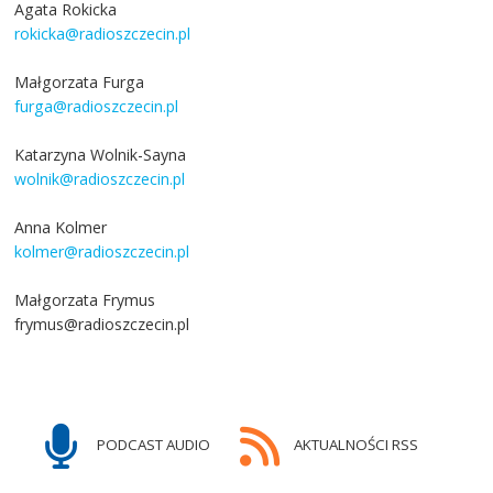
Agata Rokicka
rokicka@radioszczecin.pl
Małgorzata Furga
furga@radioszczecin.pl
Katarzyna Wolnik-Sayna
wolnik@radioszczecin.pl
Anna Kolmer
kolmer@radioszczecin.pl
Małgorzata Frymus
frymus@radioszczecin.pl
PODCAST AUDIO
AKTUALNOŚCI RSS