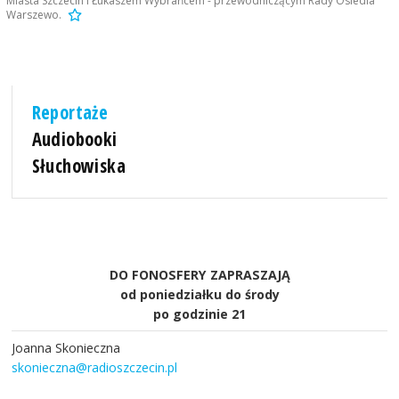
Miasta Szczecin i Łukaszem Wybrańcem - przewodniczącym Rady Osiedla
Warszewo.
Reportaże
Audiobooki
Słuchowiska
DO FONOSFERY ZAPRASZAJĄ
od poniedziałku do środy
po godzinie 21
Joanna Skonieczna
skonieczna@radioszczecin.pl