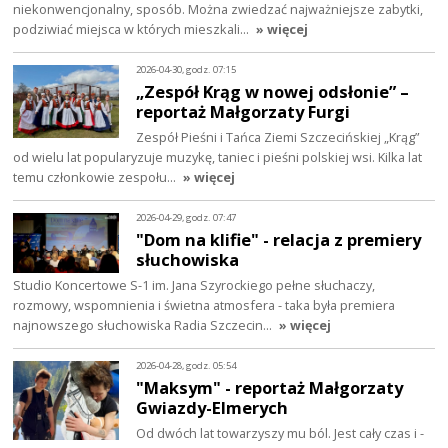
niekonwencjonalny, sposób. Można zwiedzać najważniejsze zabytki,
podziwiać miejsca w których mieszkali…
» więcej
2026-04-30, godz. 07:15
„Zespół Krąg w nowej odsłonie” –
reportaż Małgorzaty Furgi
Zespół Pieśni i Tańca Ziemi Szczecińskiej „Krąg”
od wielu lat popularyzuje muzykę, taniec i pieśni polskiej wsi. Kilka lat
temu członkowie zespołu…
» więcej
2026-04-29, godz. 07:47
"Dom na klifie" - relacja z premiery
słuchowiska
Studio Koncertowe S-1 im. Jana Szyrockiego pełne słuchaczy,
rozmowy, wspomnienia i świetna atmosfera - taka była premiera
najnowszego słuchowiska Radia Szczecin…
» więcej
2026-04-28, godz. 05:54
"Maksym" - reportaż Małgorzaty
Gwiazdy-Elmerych
Od dwóch lat towarzyszy mu ból. Jest cały czas i -