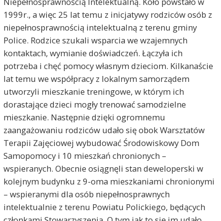
Niepełnosprawnością Intelektualną. Koło powstało w
1999r., a więc 25 lat temu z inicjatywy rodziców osób z
niepełnosprawnością intelektualną z terenu gminy
Police. Rodzice szukali wsparcia we wzajemnych
kontaktach, wymianie doświadczeń. Łączyła ich
potrzeba i chęć pomocy własnym dzieciom. Kilkanaście
lat temu we współpracy z lokalnym samorządem
utworzyli mieszkanie treningowe, w którym ich
dorastające dzieci mogły trenować samodzielne
mieszkanie. Następnie dzięki ogromnemu
zaangażowaniu rodziców udało się obok Warsztatów
Terapii Zajęciowej wybudować Środowiskowy Dom
Samopomocy i 10 mieszkań chronionych –
wspieranych. Obecnie osiągnęli stan deweloperski w
kolejnym budynku z 9-oma mieszkaniami chronionymi
– wspieranymi dla osób niepełnosprawnych
intelektualnie z terenu Powiatu Polickiego, będących
członkami Stowarzyszenia. O tym jak to się im udało