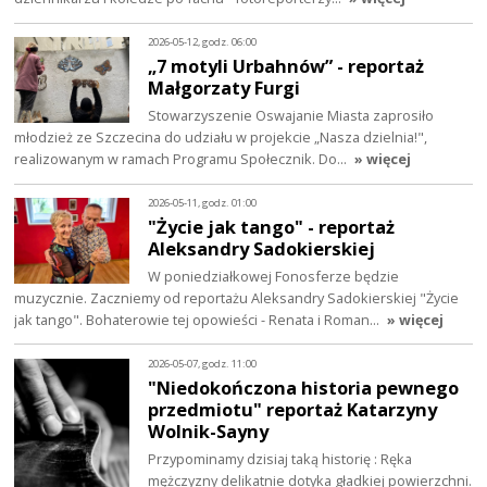
2026-05-12, godz. 06:00
„7 motyli Urbahnów” - reportaż
Małgorzaty Furgi
Stowarzyszenie Oswajanie Miasta zaprosiło
młodzież ze Szczecina do udziału w projekcie „Nasza dzielnia!",
realizowanym w ramach Programu Społecznik. Do…
» więcej
2026-05-11, godz. 01:00
"Życie jak tango" - reportaż
Aleksandry Sadokierskiej
W poniedziałkowej Fonosferze będzie
muzycznie. Zaczniemy od reportażu Aleksandry Sadokierskiej "Życie
jak tango". Bohaterowie tej opowieści - Renata i Roman…
» więcej
2026-05-07, godz. 11:00
"Niedokończona historia pewnego
przedmiotu" reportaż Katarzyny
Wolnik-Sayny
Przypominamy dzisiaj taką historię : Ręka
mężczyzny delikatnie dotyka gładkiej powierzchni.