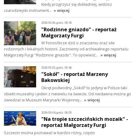
Kiedy przyjrzysz się dokładniej, widzisz
czarodziejski instrument…
» więcej
2026-05-06, godz. 08:39
"Rodzinne gniazdo" - reportaż
Małgorzaty Furgi
W Fonosferze dziś o znaczeniu oraz sile
rodzinnych i lokalnych historii. Zaczniemy od archiwalnego reportażu
Małgorzaty Furgi "Rodzinne gniazdo". To opowieść…
» więcej
2026-05-05, godz. 05:48
"Sokół" - reportaż Marzeny
Bakowskiej
Okręt podwodny „Sokół” to jedyny w Polsce taki
obiekt muzealny i jeden z niewielu na świecie. Od niedawna można go
zwiedzać w Muzeum Marynarki Wojennej…
» więcej
2026-05-04, godz. 06:00
"Na tropie szczecińskich mozaik" -
reportaż Małgorzaty Furgi
Szczecin można poznawać w bardzo różny, często