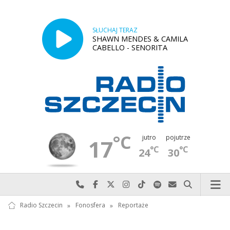
SŁUCHAJ TERAZ
SHAWN MENDES & CAMILA
CABELLO - SENORITA
°C
jutro
pojutrze
17
°C
°C
24
30
Najlepiej po prostu do nas zadzwoń
Odwiedź nas na Facebook-u
Odwiedź nas na X
Odwiedź nas na Instagram-ie
Odwiedź nas na TikTok-u
Szukaj nas na Spotify
Wyślij do nas w
Szukaj
Radio Szczecin
»
Fonosfera
»
Reportaże