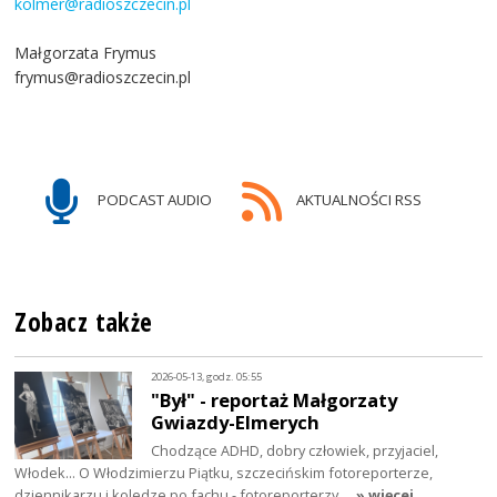
kolmer@radioszczecin.pl
Małgorzata Frymus
frymus@radioszczecin.pl
PODCAST AUDIO
AKTUALNOŚCI RSS
Zobacz także
2026-05-13, godz. 05:55
"Był" - reportaż Małgorzaty
Gwiazdy-Elmerych
Chodzące ADHD, dobry człowiek, przyjaciel,
Włodek... O Włodzimierzu Piątku, szczecińskim fotoreporterze,
dziennikarzu i koledze po fachu - fotoreporterzy…
» więcej