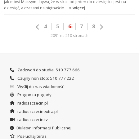
jak mówi Maksym - bywa, że w skali od jeden do dziesięciu, jest na
dziesięć, a czasami na piętnaście…
» więcej
4
5
6
7
8
2091 na 210 stronach
Zadzwoń do studia: 510 777 666
Czujny non stop: 510 777 222
Wyślij do nas wiadomość
Prognoza pogody
radioszczecin.pl
radioszczecinextra.pl
radioszczecin.tv
Biuletyn Informacji Publicznej
Posłuchaj teraz